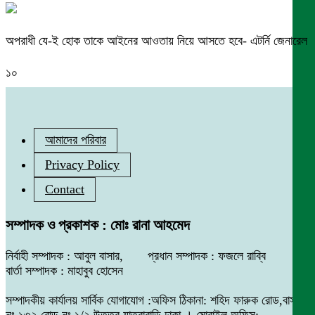
অপরাধী যে-ই হোক তাকে আইনের আওতায় নিয়ে আসতে হবে- এটর্নি জেনারেল
১০
আমাদের পরিবার
Privacy Policy
Contact
সম্পাদক ও প্রকাশক : মোঃ রানা আহমেদ
নির্বাহী সম্পাদক : আবুল বাসার, প্রধান সম্পাদক : ফজলে রাব্বি
বার্তা সম্পাদক : মাহাবুব হোসেন
সম্পাদকীয় কার্যালয় সার্বিক যোগাযোগ :অফিস ঠিকানা: শহিদ ফারুক রোড,বাসা
নং ১৩২ রোড নং ১/২ উত্তর যাত্রাবাড়ি ঢাকা । মোবাইল অফিস: