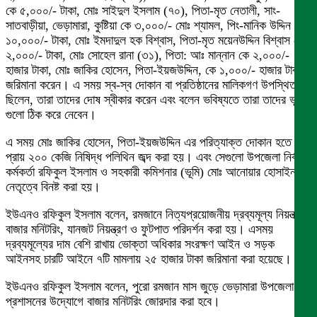
কে ৫,০০০/- টাকা, মোঃ সাইদুল ইসলাম (৭০), পিতা-মৃত নেতালী, সাং-
সাতবাড়ীয়া, ভেড়ামারা, কুষ্টিয়া কে ৩,০০০/- মোঃ শ্যামল, পিং-মানিক উদ্দিন কে
১০,০০০/- টাকা, মোঃ ইমদাদুল হক বিশ্বাস, পিতা-মৃত ময়েনউদ্দিন বিশ্বাস কে
২,০০০/- টাকা, মোঃ সোহেল রানা (৩১), পিতা: আঃ মান্নান কে ২,০০০/-
হাজার টাকা, মোঃ জাকির হোসেন, পিতা-ইয়জউদ্দিন, কে ১,০০০/- হাজার টাকা
জরিমানা করেন। এ সময় স্ব-স্ব দোকান বা প্রতিষ্ঠানের মালিকগণ উপস্থিত
ছিলেন, তারা তাদের দোষ স্বীকার করেন এবং বলেন ভবিষ্যতে তারা তাদের ভুল
গুলো ঠিক করে নেবেন।
এ সময় মোঃ জাকির হোসেন, পিতা-ইয়জউদ্দিন এর পরিত্যাক্ত দোকান হতে
প্রায় ২০০ কেজি নিষিদ্ধ পলিথিন জব্দ করা হয়। এবং সেগুলো উপজেলা নির্বাহী
কর্মকর্তা রফিকুল ইসলাম ও সহকারী কমিশনার (ভূমি) মোঃ আনোয়ার হোসাইন এর
নেতৃত্বে বিনষ্ট করা হয়।
ইউএনও রফিকুল ইসলাম বলেন, রমজানে নিত্যপ্রয়োজনীয় দ্রব্যমূল্য নিয়ন্ত্রণে
বাজার মনিটরিং, যানজট নিয়ন্ত্রণ ও ফুটপাত পরিদর্শন করা হয়। এসময়
দ্রব্যমূল্যের দাম বেশি রাখায় ভোক্তা অধিকার সংরক্ষণ আইন ও সড়ক
আইনসহ চারটি আইনে ৭টি মামলায় ২৫ হাজার টাকা জরিমানা করা হয়েছে।
ইউএনও রফিকুল ইসলাম বলেন, পুরো রমজান মাস জুড়ে ভেড়ামারা উপজেলা
প্রশাসনের উদ্যোগে বাজার মনিটরিং জোরদার করা হবে।