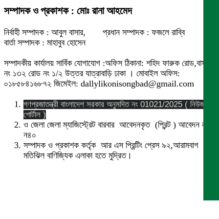
সম্পাদক ও প্রকাশক : মোঃ রানা আহমেদ
নির্বাহী সম্পাদক : আবুল বাসার, প্রধান সম্পাদক : ফজলে রাব্বি
বার্তা সম্পাদক : মাহাবুব হোসেন
সম্পাদকীয় কার্যালয় সার্বিক যোগাযোগ :অফিস ঠিকানা: শহিদ ফারুক রোড,বাসা
নং ১৩২ রোড নং ১/২ উত্তর যাত্রাবাড়ি ঢাকা । মোবাইল অফিস:
০১৮৫৮৪১৬৮৭২ জিমেইল: dallylikonisongbad@gmail.com
গণপ্রজাতন্ত্রী বাংলাদেশ সরকার অনুমদিত নং 01021/2025 ( নিউজ
পোর্টাল )
ও জেলা জেলা ম্যাজিস্ট্রেট বারবার আবেদনকৃত (প্রিন্ট ) আবেদন নং
ন৪০
সম্পাদক ও প্রকাশক কর্তৃক আর এস প্রিন্টিং প্রেস ৯২,আরামবাগ
মতিঝিল বাণিজ্যিক এলাকা হতে মুদ্রিত।