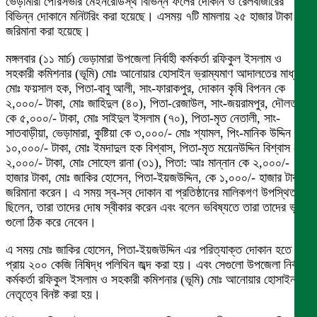
ভেড়ামারা পৌরসভার মেইনরোডস্থ বিভিন্ন ফলের দোকান ও রেলবাজারের
বিভিন্ন দোকানে মনিটরিং করা হয়েছে। এসময় ৭টি মামলায় ২৫ হাজার টাকা
জরিমানা করা হয়েছে।
মঙ্গলবার (১১ মার্চ) ভেড়ামারা উপজেলা নির্বাহী কর্মকর্তা রফিকুল ইসলাম ও
সহকারী কমিশনার (ভূমি) মোঃ আনোয়ার হোসাইন ভ্রাম্যমাণ আদালতের মাধ্যমে
মোঃ ফয়সাল হক, পিতা-বাবু আলী, সাং-ফারাকপুর, দোকান কৃষি বিপনন কে
২,০০০/- টাকা, মোঃ জাহিদুল (৪০), পিতা-রেজাউল, সাং-জয়রামপুর, দৌলতপুর
কে ৫,০০০/- টাকা, মোঃ সাইদুল ইসলাম (৭০), পিতা-মৃত নেতালী, সাং-
সাতবাড়ীয়া, ভেড়ামারা, কুষ্টিয়া কে ৩,০০০/- মোঃ শ্যামল, পিং-মানিক উদ্দিন কে
১০,০০০/- টাকা, মোঃ ইমদাদুল হক বিশ্বাস, পিতা-মৃত ময়েনউদ্দিন বিশ্বাস কে
২,০০০/- টাকা, মোঃ সোহেল রানা (৩১), পিতা: আঃ মান্নান কে ২,০০০/-
হাজার টাকা, মোঃ জাকির হোসেন, পিতা-ইয়জউদ্দিন, কে ১,০০০/- হাজার টাকা
জরিমানা করেন। এ সময় স্ব-স্ব দোকান বা প্রতিষ্ঠানের মালিকগণ উপস্থিত
ছিলেন, তারা তাদের দোষ স্বীকার করেন এবং বলেন ভবিষ্যতে তারা তাদের ভুল
গুলো ঠিক করে নেবেন।
এ সময় মোঃ জাকির হোসেন, পিতা-ইয়জউদ্দিন এর পরিত্যাক্ত দোকান হতে
প্রায় ২০০ কেজি নিষিদ্ধ পলিথিন জব্দ করা হয়। এবং সেগুলো উপজেলা নির্বাহী
কর্মকর্তা রফিকুল ইসলাম ও সহকারী কমিশনার (ভূমি) মোঃ আনোয়ার হোসাইন এর
নেতৃত্বে বিনষ্ট করা হয়।