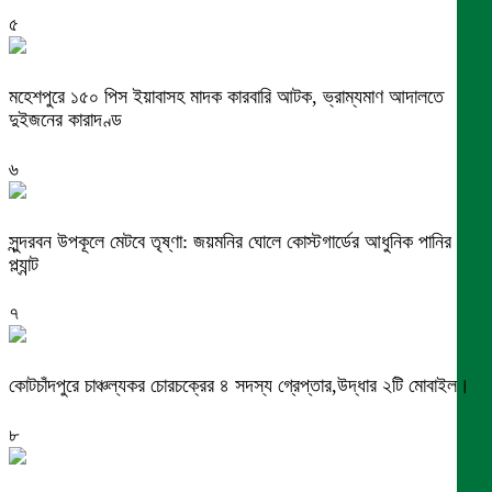
৫
মহেশপুরে ১৫০ পিস ইয়াবাসহ মাদক কারবারি আটক, ভ্রাম্যমাণ আদালতে
দুইজনের কারাদণ্ড
৬
সুন্দরবন উপকূলে মেটবে তৃষ্ণা: জয়মনির ঘোলে কোস্টগার্ডের আধুনিক পানির
প্ল্যান্ট
৭
কোটচাঁদপুরে চাঞ্চল্যকর চোরচক্রের ৪ সদস্য গ্রেপ্তার,উদ্ধার ২টি মোবাইল।
৮