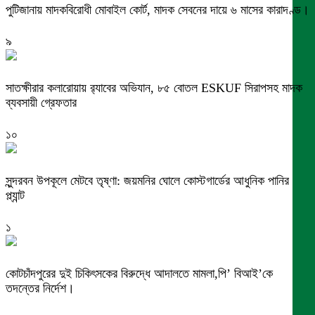
পুটিজানায় মাদকবিরোধী মোবাইল কোর্ট, মাদক সেবনের দায়ে ৬ মাসের কারাদণ্ড।
৯
সাতক্ষীরার কলারোয়ায় র‍্যাবের অভিযান, ৮৫ বোতল ESKUF সিরাপসহ মাদক
ব্যবসায়ী গ্রেফতার
১০
সুন্দরবন উপকূলে মেটবে তৃষ্ণা: জয়মনির ঘোলে কোস্টগার্ডের আধুনিক পানির
প্ল্যান্ট
১
কোটচাঁদপুরের দুই চিকিৎসকের বিরুদ্ধে আদালতে মামলা,পি’ বিআই’কে
তদন্তের নির্দেশ।