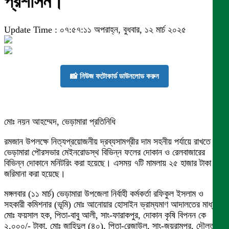
প্রশাসন।
Update Time : ০৭:৫৭:১১ অপরাহ্ন, বুধবার, ১২ মার্চ ২০২৫
📸 নিউজ ফটোকার্ড ডাউনলোড করুন
মোঃ নয়ন আহম্মেদ, ভেড়ামারা প্রতিনিধি
রমজান উপলক্ষে নিত্যপ্রয়োজনীয় দ্রব্যসামগ্রীর দাম সহনীয় পর্যায়ে রাখতে
ভেড়ামারা পৌরসভার মেইনরোডস্থ বিভিন্ন ফলের দোকান ও রেলবাজারের
বিভিন্ন দোকানে মনিটরিং করা হয়েছে। এসময় ৭টি মামলায় ২৫ হাজার টাকা
জরিমানা করা হয়েছে।
মঙ্গলবার (১১ মার্চ) ভেড়ামারা উপজেলা নির্বাহী কর্মকর্তা রফিকুল ইসলাম ও
সহকারী কমিশনার (ভূমি) মোঃ আনোয়ার হোসাইন ভ্রাম্যমাণ আদালতের মাধ্যমে
মোঃ ফয়সাল হক, পিতা-বাবু আলী, সাং-ফারাকপুর, দোকান কৃষি বিপনন কে
২,০০০/- টাকা, মোঃ জাহিদুল (৪০), পিতা-রেজাউল, সাং-জয়রামপুর, দৌলতপুর