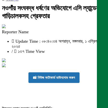
নওগাঁয় সংঘবদ্ধ ধর্ষণের অভিযোগে এসি ল্যান্ডের
গাড়িচালকসহ গ্রেফতার
Reporter Name
Update Time : ০৮:৪০:৩৪ অপরাহ্ন, মঙ্গলবার, ১ এপ্রিল
২০২৫
/
১৩৭ Time View
📸 নিউজ ফটোকার্ড ডাউনলোড করুন