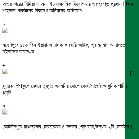
অভয়নগরের হিদিয়া এ,এনএইচ মাধ্যমিক বিদ্যালয়ের ভরপ্রাপ্ত প্রধান শিক্ষক
শাহনাজ পারভীনের বিরুদ্ধে অনিয়মের অভিযোগ
৫
মহেশপুরে ১৫০ পিস ইয়াবাসহ মাদক কারবারি আটক, ভ্রাম্যমাণ আদালতে
দুইজনের কারাদণ্ড
৬
সুন্দরবন উপকূলে মেটবে তৃষ্ণা: জয়মনির ঘোলে কোস্টগার্ডের আধুনিক পানির
প্ল্যান্ট
৭
কোটচাঁদপুরে চাঞ্চল্যকর চোরচক্রের ৪ সদস্য গ্রেপ্তার,উদ্ধার ২টি মোবাইল।