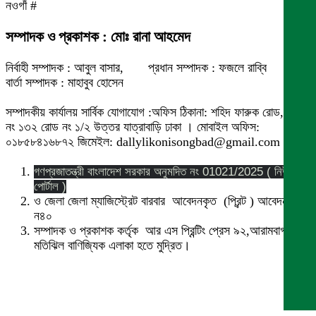
নওগাঁ #
সম্পাদক ও প্রকাশক : মোঃ রানা আহমেদ
নির্বাহী সম্পাদক : আবুল বাসার, প্রধান সম্পাদক : ফজলে রাব্বি
বার্তা সম্পাদক : মাহাবুব হোসেন
সম্পাদকীয় কার্যালয় সার্বিক যোগাযোগ :অফিস ঠিকানা: শহিদ ফারুক রোড,বাসা
নং ১৩২ রোড নং ১/২ উত্তর যাত্রাবাড়ি ঢাকা । মোবাইল অফিস:
০১৮৫৮৪১৬৮৭২ জিমেইল: dallylikonisongbad@gmail.com
গণপ্রজাতন্ত্রী বাংলাদেশ সরকার অনুমদিত নং 01021/2025 ( নিউজ
পোর্টাল )
ও জেলা জেলা ম্যাজিস্ট্রেট বারবার আবেদনকৃত (প্রিন্ট ) আবেদন নং
ন৪০
সম্পাদক ও প্রকাশক কর্তৃক আর এস প্রিন্টিং প্রেস ৯২,আরামবাগ
মতিঝিল বাণিজ্যিক এলাকা হতে মুদ্রিত।