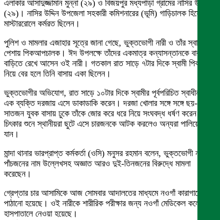
এলাকার আসাদুজ্জামান মুন্না (২৯) ও বিজয়পুর মধ্যপাড়া গ্রামের নাসির উদ্দিন
(২৯)। নাসির উদ্দিন উপজেলা সহকারী কমিশনারের (ভূমি) গাড়িচালক হিসেবে
মাস্টাররোলে কর্মরত ছিলেন।
পুলিশ ও মামলার এজাহার সূত্রে জানা গেছে, ভুক্তভোগী নারী ও তাঁর স্বামী
পেশায় পিকআপচালক। ঈদ উপলক্ষে তাঁদের একমাত্র কন্যাসন্তানকে বাবার
বাড়িতে রেখে আসেন ওই নারী। গতকাল রাত সাড়ে ৭টার দিকে স্বামী পিকআপ
নিয়ে বের হলে তিনি বাসায় একা ছিলেন।
ভুক্তভোগীর অভিযোগ, রাত সাড়ে ১০টার দিকে স্বামীর পূর্বপরিচিত স্বাধীন নামে
এক ব্যক্তি দরজায় এসে ডাকাডাকি করেন। দরজা খোলার সঙ্গে সঙ্গে ছয়-
সাতজন যুবক বাসায় ঢুকে তাঁকে জোর করে ধরে নিয়ে সংঘবদ্ধ ধর্ষণ করেন। তাঁর
চিৎকার শুনে স্থানীয়রা ছুটে এসে চারজনকে আটক করলেও অন্যরা পালিয়ে
যান।
মান্দা থানার ভারপ্রাপ্ত কর্মকর্তা (ওসি) মনুসর রহমান বলেন, ভুক্তভোগী নারী
পাঁচজনের নাম উল্লেখসহ অজ্ঞাত আরও দুই-তিনজনের বিরুদ্ধে মামলা
করেছেন।
গ্রেপ্তার চার আসামিকে আজ সোমবার আদালতের মাধ্যমে নওগাঁ কারাগারে
পাঠানো হয়েছে। ওই নারীকে শারীরিক পরীক্ষার জন্য নওগাঁ মেডিকেল কলেজ
হাসপাতালে নেওয়া হয়েছে।