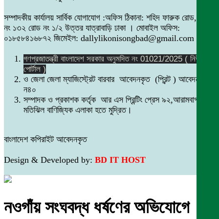
সম্পাদকীয় কার্যালয় সার্বিক যোগাযোগ :অফিস ঠিকানা: শহিদ ফারুক রোড,বাসা
নং ১৩২ রোড নং ১/২ উত্তর যাত্রাবাড়ি ঢাকা । মোবাইল অফিস:
০১৮৫৮৪১৬৮৭২ জিমেইল: dallylikonisongbad@gmail.com
গণপ্রজাতন্ত্রী বাংলাদেশ সরকার অনুমদিত নং 01021/2025 ( নিউজ
পোর্টাল )
ও জেলা জেলা ম্যাজিস্ট্রেট বারবার আবেদনকৃত (প্রিন্ট ) আবেদন নং
ন৪০
সম্পাদক ও প্রকাশক কর্তৃক আর এস প্রিন্টিং প্রেস ৯২,আরামবাগ
মতিঝিল বাণিজ্যিক এলাকা হতে মুদ্রিত।
বাংলাদেশ কপিরাইট আবেদনকৃত
Design & Developed by:
BD IT HOST
নওগাঁয় সংঘবদ্ধ ধর্ষণের অভিযোগে