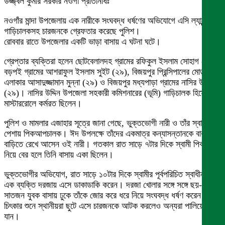
উজ্জ্বল কুমার সরকার নওগাঁ প্রতিনিধিঃ
নওগাঁর মান্দা উপজেলায় এক নারীকে সংঘবদ্ধ ধর্ষণের অভিযোগে এসি ল্যান্ডের
গাড়িচালকসহ চারজনকে গ্রেফতার করেছে পুলিশ।
রোববার রাতে উপজেলার একটি ভাড়া বাসায় এ ঘটনা ঘটে।
গ্রেপ্তার ব্যক্তিরা হলেন ছোটবেলালদহ গ্রামের রফিকুল ইসলাম সোহাগ (২৯),
বড়পই গ্রামের আশরাফুল ইসলাম সুইট (২৯), বিজয়পুর প্রিন্সিপালের মোড়
এলাকার আসাদুজ্জামান মুন্না (২৯) ও বিজয়পুর মধ্যপাড়া গ্রামের নাসির উদ্দিন
(২৯)। নাসির উদ্দিন উপজেলা সহকারী কমিশনারের (ভূমি) গাড়িচালক হিসেবে
মাস্টাররোলে কর্মরত ছিলেন।
পুলিশ ও মামলার এজাহার সূত্রে জানা গেছে, ভুক্তভোগী নারী ও তাঁর স্বামী
পেশায় পিকআপচালক। ঈদ উপলক্ষে তাঁদের একমাত্র কন্যাসন্তানকে বাবার
বাড়িতে রেখে আসেন ওই নারী। গতকাল রাত সাড়ে ৭টার দিকে স্বামী পিকআপ
নিয়ে বের হলে তিনি বাসায় একা ছিলেন।
ভুক্তভোগীর অভিযোগ, রাত সাড়ে ১০টার দিকে স্বামীর পূর্বপরিচিত স্বাধীন নামে
এক ব্যক্তি দরজায় এসে ডাকাডাকি করেন। দরজা খোলার সঙ্গে সঙ্গে ছয়-
সাতজন যুবক বাসায় ঢুকে তাঁকে জোর করে ধরে নিয়ে সংঘবদ্ধ ধর্ষণ করেন। তাঁর
চিৎকার শুনে স্থানীয়রা ছুটে এসে চারজনকে আটক করলেও অন্যরা পালিয়ে
যান।