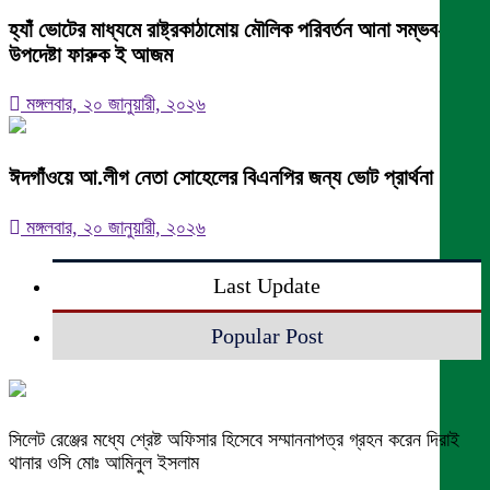
হ্যাঁ ভোটের মাধ্যমে রাষ্ট্রকাঠামোয় মৌলিক পরিবর্তন আনা সম্ভব-
উপদেষ্টা ফারুক ই আজম
মঙ্গলবার, ২০ জানুয়ারী, ২০২৬
ঈদগাঁওয়ে আ.লীগ নেতা সোহেলের বিএনপির জন্য ভোট প্রার্থনা
মঙ্গলবার, ২০ জানুয়ারী, ২০২৬
Last Update
Popular Post
সিলেট রেঞ্জের মধ্যে শ্রেষ্ট অফিসার হিসেবে সম্মাননাপত্র গ্রহন করেন দিরাই
থানার ওসি মোঃ আমিনুল ইসলাম