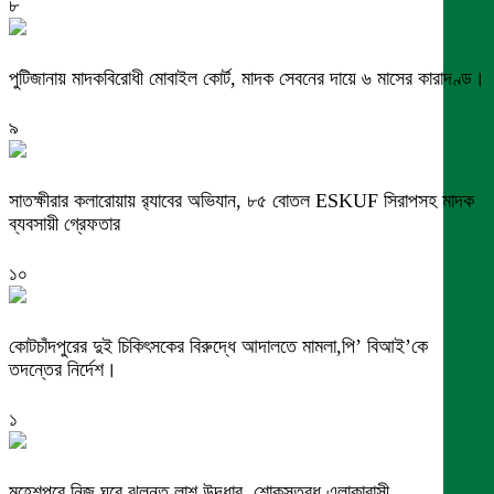
৮
পুটিজানায় মাদকবিরোধী মোবাইল কোর্ট, মাদক সেবনের দায়ে ৬ মাসের কারাদণ্ড।
৯
সাতক্ষীরার কলারোয়ায় র‍্যাবের অভিযান, ৮৫ বোতল ESKUF সিরাপসহ মাদক
ব্যবসায়ী গ্রেফতার
১০
কোটচাঁদপুরের দুই চিকিৎসকের বিরুদ্ধে আদালতে মামলা,পি’ বিআই’কে
তদন্তের নির্দেশ।
১
মহেশপুরে নিজ ঘরে ঝুলন্ত লাশ উদ্ধার, শোকস্তব্ধ এলাকাবাসী ,