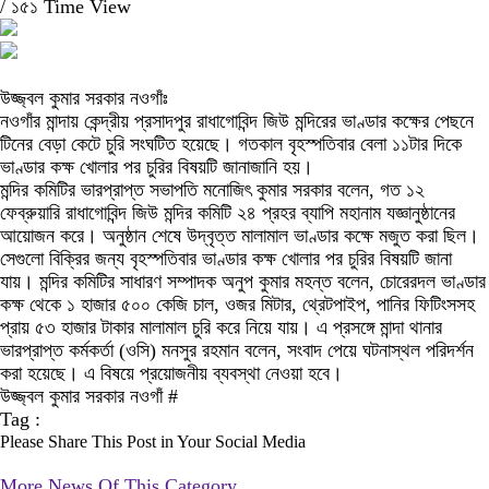
/
১৫১ Time View
উজ্জ্বল কুমার সরকার নওগাঁঃ
নওগাঁর মান্দায় কেন্দ্রীয় প্রসাদপুর রাধাগোবিন্দ জিউ মন্দিরের ভাণ্ডার কক্ষের পেছনে
টিনের বেড়া কেটে চুরি সংঘটিত হয়েছে। গতকাল বৃহস্পতিবার বেলা ১১টার দিকে
ভাণ্ডার কক্ষ খোলার পর চুরির বিষয়টি জানাজানি হয়।
মন্দির কমিটির ভারপ্রাপ্ত সভাপতি মনোজিৎ কুমার সরকার বলেন, গত ১২
ফেব্রুয়ারি রাধাগোবিন্দ জিউ মন্দির কমিটি ২৪ প্রহর ব্যাপি মহানাম যজ্ঞানুষ্ঠানের
আয়োজন করে। অনুষ্ঠান শেষে উদ্বৃত্ত মালামাল ভাণ্ডার কক্ষে মজুত করা ছিল।
সেগুলো বিক্রির জন্য বৃহস্পতিবার ভাণ্ডার কক্ষ খোলার পর চুরির বিষয়টি জানা
যায়। মন্দির কমিটির সাধারণ সম্পাদক অনুপ কুমার মহন্ত বলেন, চোরেরদল ভাণ্ডার
কক্ষ থেকে ১ হাজার ৫০০ কেজি চাল, ওজর মিটার, থ্রেটপাইপ, পানির ফিটিংসসহ
প্রায় ৫৩ হাজার টাকার মালামাল চুরি করে নিয়ে যায়। এ প্রসঙ্গে মান্দা থানার
ভারপ্রাপ্ত কর্মকর্তা (ওসি) মনসুর রহমান বলেন, সংবাদ পেয়ে ঘটনাস্থল পরিদর্শন
করা হয়েছে। এ বিষয়ে প্রয়োজনীয় ব্যবস্থা নেওয়া হবে।
উজ্জ্বল কুমার সরকার নওগাঁ #
Tag :
Please Share This Post in Your Social Media
More News Of This Category