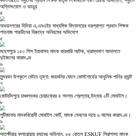
বদলগাছীতে স্কুলের প্রধান শিক্ষক কর্তৃক শিক্ষার্থীকে ধর্ষণ চেষ্টার অভিযোগ, স্কুলে
অগ্নিসংযোগ ও ভাংচুর
৪
অভয়নগরের হিদিয়া এ,এনএইচ মাধ্যমিক বিদ্যালয়ের ভরপ্রাপ্ত প্রধান শিক্ষক
শাহনাজ পারভীনের বিরুদ্ধে অনিয়মের অভিযোগ
৫
মহেশপুরে ১৫০ পিস ইয়াবাসহ মাদক কারবারি আটক, ভ্রাম্যমাণ আদালতে
দুইজনের কারাদণ্ড
৬
সুন্দরবন উপকূলে মেটবে তৃষ্ণা: জয়মনির ঘোলে কোস্টগার্ডের আধুনিক পানির প্ল্যান্ট
৭
কোটচাঁদপুরে চাঞ্চল্যকর চোরচক্রের ৪ সদস্য গ্রেপ্তার,উদ্ধার ২টি মোবাইল।
৮
পুটিজানায় মাদকবিরোধী মোবাইল কোর্ট, মাদক সেবনের দায়ে ৬ মাসের কারাদণ্ড।
৯
সাতক্ষীরার কলারোয়ায় র‍্যাবের অভিযান, ৮৫ বোতল ESKUF সিরাপসহ মাদক