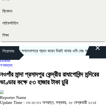
বিনোদন
লাইফস্টাইল
শিক্ষা
×
 অফিসার হিসেবে সম্মাননাপত্র গ্রহন করেন দিরাই থানার ওসি মোঃ আমিনুল ইসলাম
ম
শিরোনামঃ
Home
গণমাধ্যম
নওগাঁর মান্দা প্রসাদপুর কেন্দ্রীয় রাধাগোবিন্দ মন্দিরের
ভাণ্ডার কক্ষে ৫৩ হাজার টাকা চুরি
Reporter Name
Update Time : ০৯:২৮:৩২ অপরাহ্ন, শুক্রবার, ২৮ ফেব্রুয়ারী ২০২৫