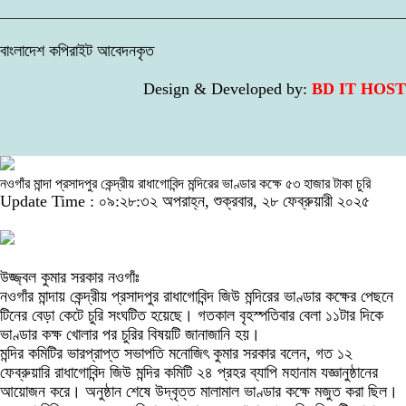
বাংলাদেশ কপিরাইট আবেদনকৃত
Design & Developed by:
BD IT HOST
নওগাঁর মান্দা প্রসাদপুর কেন্দ্রীয় রাধাগোবিন্দ মন্দিরের ভাণ্ডার কক্ষে ৫৩ হাজার টাকা চুরি
Update Time : ০৯:২৮:৩২ অপরাহ্ন, শুক্রবার, ২৮ ফেব্রুয়ারী ২০২৫
উজ্জ্বল কুমার সরকার নওগাঁঃ
নওগাঁর মান্দায় কেন্দ্রীয় প্রসাদপুর রাধাগোবিন্দ জিউ মন্দিরের ভাণ্ডার কক্ষের পেছনে
টিনের বেড়া কেটে চুরি সংঘটিত হয়েছে। গতকাল বৃহস্পতিবার বেলা ১১টার দিকে
ভাণ্ডার কক্ষ খোলার পর চুরির বিষয়টি জানাজানি হয়।
মন্দির কমিটির ভারপ্রাপ্ত সভাপতি মনোজিৎ কুমার সরকার বলেন, গত ১২
ফেব্রুয়ারি রাধাগোবিন্দ জিউ মন্দির কমিটি ২৪ প্রহর ব্যাপি মহানাম যজ্ঞানুষ্ঠানের
আয়োজন করে। অনুষ্ঠান শেষে উদ্বৃত্ত মালামাল ভাণ্ডার কক্ষে মজুত করা ছিল।