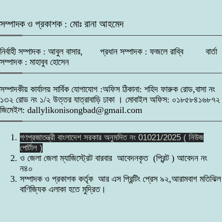
সম্পাদক ও প্রকাশক : মোঃ রানা আহমেদ
নির্বাহী সম্পাদক : আবুল বাসার, প্রধান সম্পাদক : ফজলে রাব্বি বার্তা
সম্পাদক : মাহাবুব হোসেন
সম্পাদকীয় কার্যালয় সার্বিক যোগাযোগ :অফিস ঠিকানা: শহিদ ফারুক রোড,বাসা নং
১৩২ রোড নং ১/২ উত্তর যাত্রাবাড়ি ঢাকা । মোবাইল অফিস: ০১৮৫৮৪১৬৮৭২
জিমেইল: dallylikonisongbad@gmail.com
গণপ্রজাতন্ত্রী বাংলাদেশ সরকার অনুমদিত নং 01021/2025 ( নিউজ
পোর্টাল )
ও জেলা জেলা ম্যাজিস্ট্রেট বারবার আবেদনকৃত (প্রিন্ট ) আবেদন নং
ন৪০
সম্পাদক ও প্রকাশক কর্তৃক আর এস প্রিন্টিং প্রেস ৯২,আরামবাগ মতিঝিল
বাণিজ্যিক এলাকা হতে মুদ্রিত।