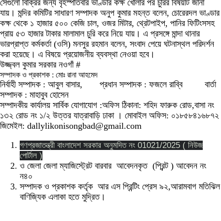
সেগুলো বিক্রির জন্য বৃহস্পতিবার ভাণ্ডার কক্ষ খোলার পর চুরির বিষয়টি জানা
যায়। মন্দির কমিটির সাধারণ সম্পাদক অনুপ কুমার মহন্ত বলেন, চোরেরদল ভাণ্ডার
কক্ষ থেকে ১ হাজার ৫০০ কেজি চাল, ওজর মিটার, থ্রেটপাইপ, পানির ফিটিংসসহ
প্রায় ৫৩ হাজার টাকার মালামাল চুরি করে নিয়ে যায়। এ প্রসঙ্গে মান্দা থানার
ভারপ্রাপ্ত কর্মকর্তা (ওসি) মনসুর রহমান বলেন, সংবাদ পেয়ে ঘটনাস্থল পরিদর্শন
করা হয়েছে। এ বিষয়ে প্রয়োজনীয় ব্যবস্থা নেওয়া হবে।
উজ্জ্বল কুমার সরকার নওগাঁ #
সম্পাদক ও প্রকাশক : মোঃ রানা আহমেদ
নির্বাহী সম্পাদক : আবুল বাসার, প্রধান সম্পাদক : ফজলে রাব্বি বার্তা
সম্পাদক : মাহাবুব হোসেন
সম্পাদকীয় কার্যালয় সার্বিক যোগাযোগ :অফিস ঠিকানা: শহিদ ফারুক রোড,বাসা নং
১৩২ রোড নং ১/২ উত্তর যাত্রাবাড়ি ঢাকা । মোবাইল অফিস: ০১৮৫৮৪১৬৮৭২
জিমেইল: dallylikonisongbad@gmail.com
গণপ্রজাতন্ত্রী বাংলাদেশ সরকার অনুমদিত নং 01021/2025 ( নিউজ
পোর্টাল )
ও জেলা জেলা ম্যাজিস্ট্রেট বারবার আবেদনকৃত (প্রিন্ট ) আবেদন নং
ন৪০
সম্পাদক ও প্রকাশক কর্তৃক আর এস প্রিন্টিং প্রেস ৯২,আরামবাগ মতিঝিল
বাণিজ্যিক এলাকা হতে মুদ্রিত।