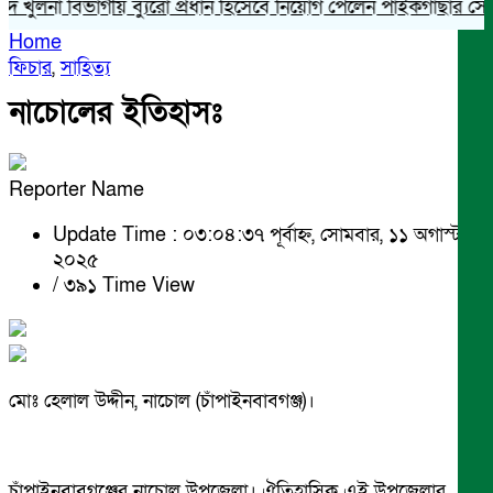
না বিভাগীয় ব্যুরো প্রধান হিসেবে নিয়োগ পেলেন পাইকগাছার সোহেল র
Home
ফিচার
,
সাহিত্য
নাচোলের ইতিহাসঃ
Reporter Name
Update Time : ০৩:০৪:৩৭ পূর্বাহ্ন, সোমবার, ১১ অগাস্ট
২০২৫
/
৩৯১ Time View
মোঃ হেলাল উদ্দীন, নাচোল (চাঁপাইনবাবগঞ্জ)।
চাঁপাইনবাবগঞ্জের নাচোল উপজেলা। ঐতিহাসিক এই উপজেলার