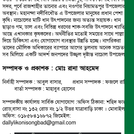
সদর, পূর্বে রাজশাহীর তানোর এবং নওগাঁর নিয়ামতপুর উপজেলার
অবস্থান। মহানন্দা নদীবিধৌত এ উপজেলার মানুষের প্রধান পেশা
কৃষি। নাচোলের মাটি ধান উৎপাদনের জন্য অত্যন্ত সহায়ক। ধান
ছাড়াও গম, ডাল এবং বিভিন্ন ধরণের শাক-সবজি উৎপাদনে খ্যাতি
আছে এখানকার কৃষকদের। অর্থনীতির মতোই সময়ের সাথে পাল্লা
দিয়ে চিকিৎসা এবং যোগাযোগ ব্যবস্থার উন্নতি হচ্ছে। নাগরিকরা
তাদের মৌলিক অধিকারের ব্যাপারে আগের তুলনায় অনেক সচেতন।
সব মিলিয়ে একটি আদর্শ জনপদের উজ্জ্বল দৃষ্টান্ত নাচোল উপজেলা।
সম্পাদক ও প্রকাশক : মোঃ রানা আহমেদ
নির্বাহী সম্পাদক : আবুল বাসার, প্রধান সম্পাদক : ফজলে রাব্বি
বার্তা সম্পাদক : মাহাবুব হোসেন
সম্পাদকীয় কার্যালয় সার্বিক যোগাযোগ :অফিস ঠিকানা: শহিদ ফারুক
রোড,বাসা নং ১৩২ রোড নং ১/২ উত্তর যাত্রাবাড়ি ঢাকা । মোবাইল
অফিস: ০১৮৫৮৪১৬৮৭২ জিমেইল:
dallylikonisongbad@gmail.com