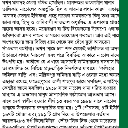
যখন মালদহ জেলা গঠিত হয়েছিল। মালদহের তৎকালীন থানার
তালিকায় নাচোলের অন্তর্ভুক্তি ছিল এ ধারনার প্রধান কারণ। এছাড়া
‘মালদহ জেলার ইতিকথা‘ গ্রন্থে নাচোল নামকরণের কিছু তথ্য আছে।
জানা যায়, হিন্দু ও আদিবাসী সাঁওতাল অধ্যুষিত এ এলাকায় প্রায়ই
নাচের আসর হতো। মনোরঞ্জন বা চিত্ত বিনোদনের উদ্দেশ্যে এলাকার
জমিদাররা এসব নাচের আসরের আয়োজন করতো। আর এই নাচে
অংশগ্রহণের জন্য বিভিন্ন গ্রাম থেকে দল বেঁধে ছুটে আসতেন
সাঁওতাল রমনীরা। তখন ‘নাচে চল‘ শব্দ থেকেই অশিক্ষিত বা অদক্ষ
উচ্চারণে প্রথমে ‘নাচচল‘ এবং পরে বিবর্তিত আকারে নাচোল নামের
উৎপত্তি হয়। অতীতে যে এখানে আসলেই জমিদারদের বসবাস ছিল,
তা প্রমাণিত হয় বিভিন্ন প্রত্নতাত্ত্বিক নিদর্শণের মাধ্যমে। ‘কলিহার
জমিদার বাড়ি‘ এবং মল্লিকপুর জমিদার বাড়ি এগুলোর মধ্যে অন্যতম।
এছাড়া রয়েছে ফতেহপুরের আলী শাহপুর জামে মসজিদ, এলাইপুর
কেন্দ্রীয় জামে মসজিদ। ১৯১৮ সালে নাচোল থানা গঠিত হওয়ার
মাধ্যমে এ অঞ্চলের মানুষ প্রাশাসনিক কাঠামোর আওতায় আসে।
বাংলাদেশ স্বাধীন হওয়ার দীর্ঘ ১৩ বছর পর ১৯৮৪ সালে নাচোল
থানাকে উপজেলায় রুপান্তরিত করা হয়। ১টি পৌরসভা, ৪টি ইউনিয়ন,
১৬৭টি মৌজা এবং ১৯১ টি গ্রাম নিয়ে এ উপজেলার বর্তমান
আয়তন২৮৩ বর্গ কিলোমিটার। ভৌগোলিক দিক থেকে নাচোলের
উত্তর-পশ্চিমে চাঁপাইনবাবগঞ্জের গোমস্তাপুর, দক্ষিণে চাঁপাইনবাবগঞ্জ