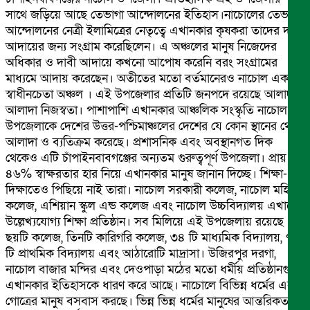
সাথে জড়িয়ে আছে তেভাগা আন্দোলনের ইতিহাস।নাচোলের তেভাগা
আন্দোলনের নেত্রী ইলামিত্রের নেতৃত্বে এখানকার কৃষকরা তাদের দাবী
আদায়ের জন্য সংগ্রাম করেছিলেন। এ অঞ্চলের মানুষ নিজেদের
অধিকার ও দাবী আদায়ে কখনো আপোষ করেনি বরং সংগ্রামের
মাধ্যমে আদায় করেছেন। অতীতের মতো বর্তমানেরও নাচোল একটি
স্বাধীনচেতা অঞ্চল । এই উপজেলার প্রতিটি জনপদে রয়েছে আলাদা
আলাদা নিজস্বতা। পাশাপাশি এখানকার আঞ্চলিক সংস্কৃতি নাচোল
উপজেলাকে দেশের উত্তর-পশ্চিমাঞ্চলের দেশের যে কোন স্থানের থেকে
আলাদা ও ব্যতিক্রম করেছে। প্রশাসনিক এবং অবস্থানগত দিক
থেকেও এটি চাঁপাইনবাবগঞ্জের অন্যতম গুরুত্বপূর্ণ উপজেলা। প্রায়
৪৬% স্বাক্ষরতার হার নিয়ে এখানকার মানুষ জানান দিচ্ছে। শিক্ষা-
দিক্ষাতেও পিছিয়ে নাই তারা। নাচোল সরকারী কলেজ, নাচোল মহিলা
কলেজ, এশিয়ান স্কুল এন্ড কলেজ এবং নাচোল উচ্চবিদ্যালয় এখানে
উল্লেখ্যযোগ্য শিক্ষা প্রতিষ্ঠান। সব মিলিয়ে এই উপজেলায় রয়েছে
ছয়টি কলেজ, তিনটি কারিগরি কলেজ, ৩৪ টি মাধ্যমিক বিদ্যালয়, ৭৭
টি প্রাথমিক বিদ্যালয় এবং আঠারোটি মাদ্রাসা। উজিরপুর দরগা,
নাচোল বাজার মন্দির এবং দেওপাড়া মঠের মতো ধর্মীয় প্রতিষ্ঠানগুলো
এখানকার ইতিহাসকে ধারণ করে আছে। নাচোলে বিভিন্ন ধর্মের এবং
গোত্রের মানুষ বসবাস করছে। ভিন্ন ভিন্ন ধর্মের মানুষের আন্তরিকতা