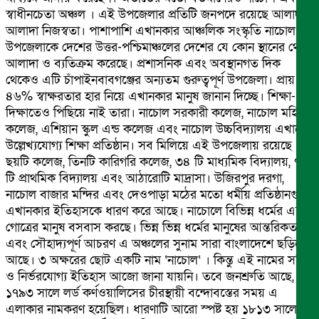
স্বাধীনচেতা অঞ্চল । এই উপজেলার প্রতিটি জনপদে রয়েছে আলাদা
আলাদা নিজস্বতা। পাশাপাশি এখানকার আঞ্চলিক সংস্কৃতি নাচোল
উপজেলাকে দেশের উত্তর-পশ্চিমাঞ্চলের দেশের যে কোন স্থানের থেকে
আলাদা ও ব্যতিক্রম করেছে। প্রশাসনিক এবং অবস্থানগত দিক
থেকেও এটি চাঁপাইনবাবগঞ্জের অন্যতম গুরুত্বপূর্ণ উপজেলা। প্রায়
৪৬% স্বাক্ষরতার হার নিয়ে এখানকার মানুষ জানান দিচ্ছে। শিক্ষা-
দিক্ষাতেও পিছিয়ে নাই তারা। নাচোল সরকারী কলেজ, নাচোল মহিলা
কলেজ, এশিয়ান স্কুল এন্ড কলেজ এবং নাচোল উচ্চবিদ্যালয় এখানে
উল্লেখ্যযোগ্য শিক্ষা প্রতিষ্ঠান। সব মিলিয়ে এই উপজেলায় রয়েছে
ছয়টি কলেজ, তিনটি কারিগরি কলেজ, ৩৪ টি মাধ্যমিক বিদ্যালয়, ৭৭
টি প্রাথমিক বিদ্যালয় এবং আঠারোটি মাদ্রাসা। উজিরপুর দরগা,
নাচোল বাজার মন্দির এবং দেওপাড়া মঠের মতো ধর্মীয় প্রতিষ্ঠানগুলো
এখানকার ইতিহাসকে ধারণ করে আছে। নাচোলে বিভিন্ন ধর্মের এবং
গোত্রের মানুষ বসবাস করছে। ভিন্ন ভিন্ন ধর্মের মানুষের আন্তরিকতা
এবং সৌহাদ্যপূর্ণ আচরণ এ অঞ্চলের সুনাম সারা বাংলাদেশে ছড়িয়ে
আছে। ৩ অক্ষরের ছোট একটি নাম ‘নাচোল‘ । কিন্তু এই নামের সঠিক
ও নির্ভরযোগ্য ইতিহাস আজো জানা যায়নি। তবে জনশ্রুতি আছে,
১৭৯৩ সালে লর্ড কর্ণওয়ালিসের চীরস্থায়ী বন্দোবস্তের সময় এ
এলাকার নামকরণ হয়েছিল। ধারণাটি আরো স্পষ্ট হয় ১৮১৩ সালে