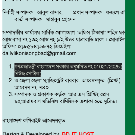
নির্বাহী সম্পাদক : আবুল বাসার, প্রধান সম্পাদক : ফজলে রাব্বি
বার্তা সম্পাদক : মাহাবুব হোসেন
সম্পাদকীয় কার্যালয় সার্বিক যোগাযোগ :অফিস ঠিকানা: শহিদ ফারুক
রোড,বাসা নং ১৩২ রোড নং ১/২ উত্তর যাত্রাবাড়ি ঢাকা । মোবাইল
অফিস: ০১৮৫৮৪১৬৮৭২ জিমেইল:
dallylikonisongbad@gmail.com
গণপ্রজাতন্ত্রী বাংলাদেশ সরকার অনুমদিত নং 01021/2025 (
নিউজ পোর্টাল )
ও জেলা জেলা ম্যাজিস্ট্রেট বারবার আবেদনকৃত (প্রিন্ট )
আবেদন নং ন৪০
সম্পাদক ও প্রকাশক কর্তৃক আর এস প্রিন্টিং প্রেস
৯২,আরামবাগ মতিঝিল বাণিজ্যিক এলাকা হতে মুদ্রিত।
বাংলাদেশ কপিরাইট আবেদনকৃত
Design & Developed by:
BD IT HOST