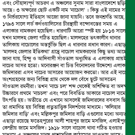
এবং সৌহাদ্যপূর্ণ আচরণ এ অঞ্চলের সুনাম সারা বাংলাদেশে ছড়িয়ে
আছে। ৩ অক্ষরের ছোট একটি নাম ‘নাচোল‘ । কিন্তু এই নামের সঠিক
ও নির্ভরযোগ্য ইতিহাস আজো জানা যায়নি। তবে জনশ্রুতি আছে,
১৭৯৩ সালে লর্ড কর্ণওয়ালিসের চীরস্থায়ী বন্দোবস্তের সময় এ
এলাকার নামকরণ হয়েছিল। ধারণাটি আরো স্পষ্ট হয় ১৮১৩ সালে
যখন মালদহ জেলা গঠিত হয়েছিল। মালদহের তৎকালীন থানার
তালিকায় নাচোলের অন্তর্ভুক্তি ছিল এ ধারনার প্রধান কারণ। এছাড়া
‘মালদহ জেলার ইতিকথা‘ গ্রন্থে নাচোল নামকরণের কিছু তথ্য আছে।
জানা যায়, হিন্দু ও আদিবাসী সাঁওতাল অধ্যুষিত এ এলাকায় প্রায়ই
নাচের আসর হতো। মনোরঞ্জন বা চিত্ত বিনোদনের উদ্দেশ্যে এলাকার
জমিদাররা এসব নাচের আসরের আয়োজন করতো। আর এই নাচে
অংশগ্রহণের জন্য বিভিন্ন গ্রাম থেকে দল বেঁধে ছুটে আসতেন
সাঁওতাল রমনীরা। তখন ‘নাচে চল‘ শব্দ থেকেই অশিক্ষিত বা অদক্ষ
উচ্চারণে প্রথমে ‘নাচচল‘ এবং পরে বিবর্তিত আকারে নাচোল নামের
উৎপত্তি হয়। অতীতে যে এখানে আসলেই জমিদারদের বসবাস ছিল,
তা প্রমাণিত হয় বিভিন্ন প্রত্নতাত্ত্বিক নিদর্শণের মাধ্যমে। ‘কলিহার
জমিদার বাড়ি‘ এবং মল্লিকপুর জমিদার বাড়ি এগুলোর মধ্যে অন্যতম।
এছাড়া রয়েছে ফতেহপুরের আলী শাহপুর জামে মসজিদ, এলাইপুর
কেন্দ্রীয় জামে মসজিদ। ১৯১৮ সালে নাচোল থানা গঠিত হওয়ার
মাধ্যমে এ অঞ্চলের মানুষ প্রাশাসনিক কাঠামোর আওতায় আসে।