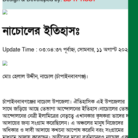
নাচোলের ইতিহাসঃ
Update Time : ০৩:০৪:৩৭ পূর্বাহ্ন, সোমবার, ১১ অগাস্ট ২০২৫
মোঃ হেলাল উদ্দীন, নাচোল (চাঁপাইনবাবগঞ্জ)।
চাঁপাইনবাবগঞ্জের নাচোল উপজেলা। ঐতিহাসিক এই উপজেলার
সাথে জড়িয়ে আছে তেভাগা আন্দোলনের ইতিহাস।নাচোলের তেভাগা
আন্দোলনের নেত্রী ইলামিত্রের নেতৃত্বে এখানকার কৃষকরা তাদের দাবী
আদায়ের জন্য সংগ্রাম করেছিলেন। এ অঞ্চলের মানুষ নিজেদের
অধিকার ও দাবী আদায়ে কখনো আপোষ করেনি বরং সংগ্রামের
মাধ্যমে আদায় করেছেন। অতীতের মতো বর্তমানেরও নাচোল একটি