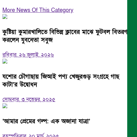
More News Of This Category
কুষ্টিয়া কুমারখালিতে বিভিন্ন ক্লাবের মাঝে ফুটবল বিতরণ
করলেন যুবনেতা সবুজ
রবিবার, ২৬ জুলাই, ২০২৬
যশোর চৌগাছায় জিআই পণ্য খেজুরগুড় সংগ্রহে গাছ
কাটা’র উদ্বোধন
সোমবার, ৩ নভেম্বর, ২০২৫
‘আমার প্রেমের গল্প: এক অজানা যাত্রা’
বৃহস্পতিবার, ২০ মার্চ, ২০২৫