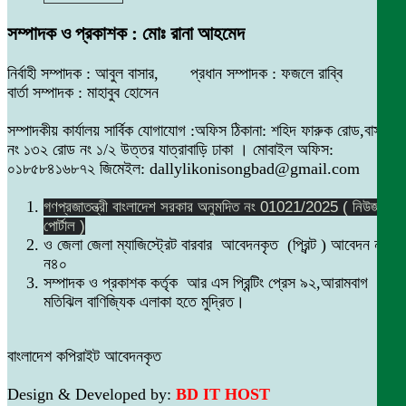
সম্পাদক ও প্রকাশক : মোঃ রানা আহমেদ
নির্বাহী সম্পাদক : আবুল বাসার, প্রধান সম্পাদক : ফজলে রাব্বি
বার্তা সম্পাদক : মাহাবুব হোসেন
সম্পাদকীয় কার্যালয় সার্বিক যোগাযোগ :অফিস ঠিকানা: শহিদ ফারুক রোড,বাসা
নং ১৩২ রোড নং ১/২ উত্তর যাত্রাবাড়ি ঢাকা । মোবাইল অফিস:
০১৮৫৮৪১৬৮৭২ জিমেইল: dallylikonisongbad@gmail.com
গণপ্রজাতন্ত্রী বাংলাদেশ সরকার অনুমদিত নং 01021/2025 ( নিউজ
পোর্টাল )
ও জেলা জেলা ম্যাজিস্ট্রেট বারবার আবেদনকৃত (প্রিন্ট ) আবেদন নং
ন৪০
সম্পাদক ও প্রকাশক কর্তৃক আর এস প্রিন্টিং প্রেস ৯২,আরামবাগ
মতিঝিল বাণিজ্যিক এলাকা হতে মুদ্রিত।
বাংলাদেশ কপিরাইট আবেদনকৃত
Design & Developed by:
BD IT HOST