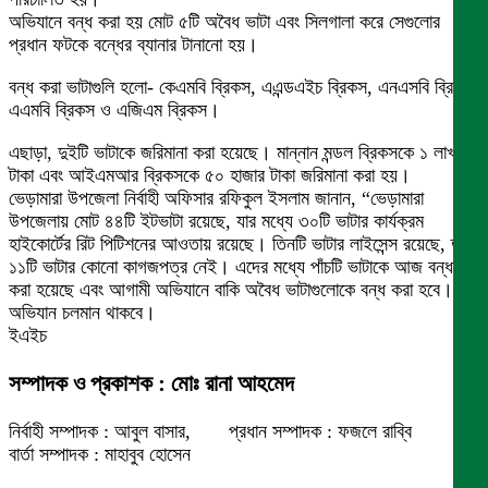
অভিযানে বন্ধ করা হয় মোট ৫টি অবৈধ ভাটা এবং সিলগালা করে সেগুলোর
প্রধান ফটকে বন্ধের ব্যানার টানানো হয়।
বন্ধ করা ভাটাগুলি হলো- কেএমবি ব্রিকস, এএন্ডএইচ ব্রিকস, এনএসবি ব্রিকস,
এএমবি ব্রিকস ও এজিএম ব্রিকস।
এছাড়া, দুইটি ভাটাকে জরিমানা করা হয়েছে। মান্নান মন্ডল ব্রিকসকে ১ লাখ
টাকা এবং আইএমআর ব্রিকসকে ৫০ হাজার টাকা জরিমানা করা হয়।
ভেড়ামারা উপজেলা নির্বাহী অফিসার রফিকুল ইসলাম জানান, “ভেড়ামারা
উপজেলায় মোট ৪৪টি ইটভাটা রয়েছে, যার মধ্যে ৩০টি ভাটার কার্যক্রম
হাইকোর্টের রিট পিটিশনের আওতায় রয়েছে। তিনটি ভাটার লাইসেন্স রয়েছে, তবে
১১টি ভাটার কোনো কাগজপত্র নেই। এদের মধ্যে পাঁচটি ভাটাকে আজ বন্ধ
করা হয়েছে এবং আগামী অভিযানে বাকি অবৈধ ভাটাগুলোকে বন্ধ করা হবে। এই
অভিযান চলমান থাকবে।
ইএইচ
সম্পাদক ও প্রকাশক : মোঃ রানা আহমেদ
নির্বাহী সম্পাদক : আবুল বাসার, প্রধান সম্পাদক : ফজলে রাব্বি
বার্তা সম্পাদক : মাহাবুব হোসেন