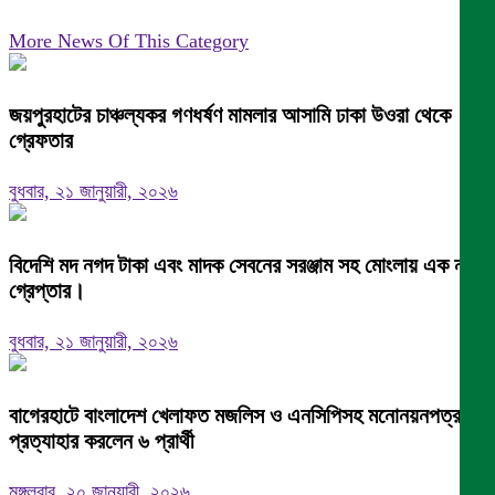
More News Of This Category
জয়পুরহাটের চাঞ্চল্যকর গণধর্ষণ মামলার আসামি ঢাকা উওরা থেকে
গ্রেফতার
বুধবার, ২১ জানুয়ারী, ২০২৬
বিদেশি মদ নগদ টাকা এবং মাদক সেবনের সরঞ্জাম সহ মোংলায় এক নারী
গ্রেপ্তার।
বুধবার, ২১ জানুয়ারী, ২০২৬
বাগেরহাটে বাংলাদেশ খেলাফত মজলিস ও এনসিপিসহ মনোনয়নপত্র
প্রত্যাহার করলেন ৬ প্রার্থী
মঙ্গলবার, ২০ জানুয়ারী, ২০২৬