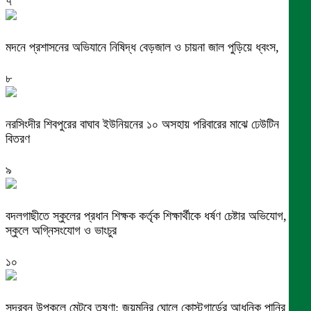
৭
মদনে প্রশাসনের অভিযানে নিষিদ্ধ বেড়জাল ও চায়না জাল পুড়িয়ে ধ্বংস,
৮
নরসিংদীর শিবপুরের বাঘাব ইউনিয়নের ১০ অসহায় পরিবারের মাঝে ঢেউটিন
বিতরণ
৯
বদলগাছীতে স্কুলের প্রধান শিক্ষক কর্তৃক শিক্ষার্থীকে ধর্ষণ চেষ্টার অভিযোগ,
স্কুলে অগ্নিসংযোগ ও ভাংচুর
১০
সুন্দরবন উপকূলে মেটবে তৃষ্ণা: জয়মনির ঘোলে কোস্টগার্ডের আধুনিক পানির