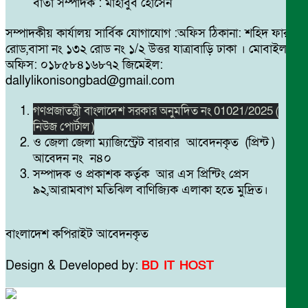
বার্তা সম্পাদক : মাহাবুব হোসেন
সম্পাদকীয় কার্যালয় সার্বিক যোগাযোগ :অফিস ঠিকানা: শহিদ ফারুক
রোড,বাসা নং ১৩২ রোড নং ১/২ উত্তর যাত্রাবাড়ি ঢাকা । মোবাইল
অফিস: ০১৮৫৮৪১৬৮৭২ জিমেইল:
dallylikonisongbad@gmail.com
গণপ্রজাতন্ত্রী বাংলাদেশ সরকার অনুমদিত নং 01021/2025 (
নিউজ পোর্টাল )
ও জেলা জেলা ম্যাজিস্ট্রেট বারবার আবেদনকৃত (প্রিন্ট )
আবেদন নং ন৪০
সম্পাদক ও প্রকাশক কর্তৃক আর এস প্রিন্টিং প্রেস
৯২,আরামবাগ মতিঝিল বাণিজ্যিক এলাকা হতে মুদ্রিত।
বাংলাদেশ কপিরাইট আবেদনকৃত
Design & Developed by:
BD IT HOST