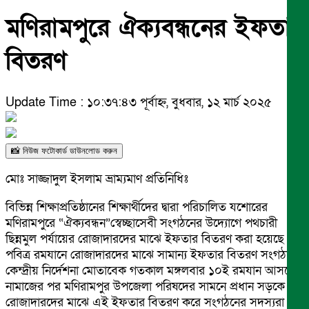
মণিরামপুরে ঐক্যবন্ধনের ইফতার
বিতরণ
Update Time : ১০:৩৭:৪৩ পূর্বাহ্ন, বুধবার, ১২ মার্চ ২০২৫
📸 নিউজ ফটোকার্ড ডাউনলোড করুন
মোঃ সাজ্জাদুল ইসলাম ভ্রাম্যমাণ প্রতিনিধিঃ
বিভিন্ন শিক্ষাপ্রতিষ্ঠানের শিক্ষার্থীদের দ্বারা পরিচালিত যশোরের
মণিরামপুরে “ঐক্যবন্ধন”স্বেচ্ছাসেবী সংগঠনের উদ্যোগে পথচারী
ছিন্নমুল পর্যায়ের রোজাদারদের মাঝে ইফতার বিতরণ করা হয়েছে।
পবিত্র রমযানে রোজাদারদের মাঝে সামান্য ইফতার বিতরণ সংগঠনের
কেন্দ্রীয় নির্দেশনা মোতাবেক গতকাল মঙ্গলবার ১০ই রমযান আসরের
নামাজের পর মণিরামপুর উপজেলা পরিষদের সামনে প্রধান সড়কে
রোজাদারদের মাঝে এই ইফতার বিতরণ করে সংগঠনের সদস্যরা।