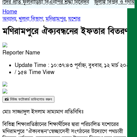
র প্রতি ফুলবাড়িয়া বিএনপির শ্রদ্ধা নিবেদন
জুলাই বিপ্লব ও গণঅভ্যুত্
Home
অন্যান্য
,
খুলনা বিভাগ
,
মনিরামপুর
,
যশোর
মণিরামপুরে ঐক্যবন্ধনের ইফতার বিতরণ
Reporter Name
Update Time : ১০:৩৭:৪৩ পূর্বাহ্ন, বুধবার, ১২ মার্চ ২০২৫
/
১৫৪ Time View
📸 নিউজ ফটোকার্ড ডাউনলোড করুন
মোঃ সাজ্জাদুল ইসলাম ভ্রাম্যমাণ প্রতিনিধিঃ
বিভিন্ন শিক্ষাপ্রতিষ্ঠানের শিক্ষার্থীদের দ্বারা পরিচালিত যশোরের
মণিরামপুরে “ঐক্যবন্ধন”স্বেচ্ছাসেবী সংগঠনের উদ্যোগে পথচারী