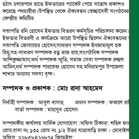
হঠাৎ চলারপথে হাতে ইফতারের প্যাকেট পেয়ে সন্তোষ প্রকাশও
করেছে পথচারীরা।উপস্থিত থেকে ঐক্যবন্ধন স্বেচ্ছাসেবী সংগঠনের
কেন্দ্রীয় কমিটির
সভাপতি রনি হোসেন ইফতার বিতরণ কর্মসূচির পরিচালনা করেন।
ইফতার বিতরণী এ কার্যক্রমে আরো উপস্থিত ছিলেন ঐক্যবন্ধনের সহ-
সভাপতি জোবায়ের হোসেন,সাধারণ সম্পাদক ইনজামামুল হক
রিমু,সহ-সাধারণ সম্পাদক রত্ন রাজ রায়,সাংগঠনিক সম্পাদক
আশিকুজ্জামান,অর্থ সম্পাদক স্মৃতি, সমাজ সেবা সম্পাদক রুহুল
আমিন,ধর্ম সম্পাদক পারভেজ হোসেন সহ মনিরামপুর উপজেলা
শাখার অন্যান্য সদস্য বৃন্দ।
সম্পাদক ও প্রকাশক : মোঃ রানা আহমেদ
নির্বাহী সম্পাদক : আবুল বাসার, প্রধান সম্পাদক : ফজলে রাব্বি
বার্তা সম্পাদক : মাহাবুব হোসেন
সম্পাদকীয় কার্যালয় সার্বিক যোগাযোগ :অফিস ঠিকানা: শহিদ ফারুক
রোড,বাসা নং ১৩২ রোড নং ১/২ উত্তর যাত্রাবাড়ি ঢাকা । মোবাইল
অফিস: ০১৮৫৮৪১৬৮৭২ জিমেইল: