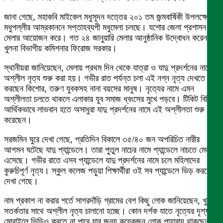
জানা গেছে, মহাকবি মাইকেল মধুসূদন দত্তের ২০১ তম জন্মবার্ষিকী উপলক্ষে
মধুপল্লীর আম্রকাননে সপ্তাহব্যপী মধুমেলা চলছে। যশোর জেলা প্রশাসন এই
মেলার আয়োজন করে। গত ২৪ জানুয়ারি মেলার আনুষ্ঠানিক উদ্বোধন করেন
খুলনা বিভাগীয় কমিশনার ফিরোজ সরকার।
স্থানীয়রা জানিয়েছেন, মেলায় প্রথম দিন থেকে যাত্রা ও যাদু প্রদর্শনের নামে
অশ্লীল নৃত্য শুরু করা হয়। গভীর রাত পর্যন্ত চলা এই নগ্ন নৃত্য দেখতে ভিড়
করছেন কিশোর, তরুণ যুবকসহ নানা বয়সের মানুষ। নৃত্যের নামে এমন
অশ্লীলতা চলতে থাকলে এলাকার যুব সমাজ ধ্বংসের মুখে পড়বে। টিকিট বিক্রি
আর্থিকভাবে লাভবান হতে অসাধুরা যাদু প্রদর্শনের নামে এই অশ্লীলতা শুরু
করেছেন।
সরজমিন ঘুরে দেখা গেছে, প্রতিদিন বিকালে ৩৫/৪০ জন অপরিচিত নারীর
আগমন ঘটেছে যাদু প্যান্ডেলে। তারা পুতুল নাচের নামে প্যান্ডেলে নাচতে মেলায়
এসেছে। গভীর রাতে এসব প্যান্ডেলে যাদু প্রদর্শনের নামে চলে মহিলাদের
কুরুচিপূর্ণ নৃত্য। স্কুল কলেজ পড়ুয়া শিক্ষার্থীরা ওই সব প্যান্ডেলে ভিড় করতে
দেখা গেছে।
নাম প্রকাশ না করার শর্তে সাগরদাঁড়ি গ্রামের বেশ কিছু লোক জানিয়েছেন, খুব
সতর্কতার সাথে অশ্লীল নৃত্য চালানো হচ্ছে। কোন দর্শক যাতে নৃত্যের দৃশ্য
মোবাইলে ভিডিও করতে না পারে যার জন্য কয়েকজন লোক পাহারায় থাকছেন।