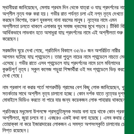
স্থানীয়রা জানিয়েছেন, মেলায় প্রথম দিন থেকে যাত্রা ও যাদু প্রদর্শনের নামে
অশ্লীল নৃত্য শুরু করা হয়। গভীর রাত পর্যন্ত চলা এই নগ্ন নৃত্য দেখতে ভিড়
করছেন কিশোর, তরুণ যুবকসহ নানা বয়সের মানুষ। নৃত্যের নামে এমন
অশ্লীলতা চলতে থাকলে এলাকার যুব সমাজ ধ্বংসের মুখে পড়বে। টিকিট বিক্রি
আর্থিকভাবে লাভবান হতে অসাধুরা যাদু প্রদর্শনের নামে এই অশ্লীলতা শুরু
করেছেন।
সরজমিন ঘুরে দেখা গেছে, প্রতিদিন বিকালে ৩৫/৪০ জন অপরিচিত নারীর
আগমন ঘটেছে যাদু প্যান্ডেলে। তারা পুতুল নাচের নামে প্যান্ডেলে নাচতে মেলায়
এসেছে। গভীর রাতে এসব প্যান্ডেলে যাদু প্রদর্শনের নামে চলে মহিলাদের
কুরুচিপূর্ণ নৃত্য। স্কুল কলেজ পড়ুয়া শিক্ষার্থীরা ওই সব প্যান্ডেলে ভিড় করতে
দেখা গেছে।
নাম প্রকাশ না করার শর্তে সাগরদাঁড়ি গ্রামের বেশ কিছু লোক জানিয়েছেন, খুব
সতর্কতার সাথে অশ্লীল নৃত্য চালানো হচ্ছে। কোন দর্শক যাতে নৃত্যের দৃশ্য
মোবাইলে ভিডিও করতে না পারে যার জন্য কয়েকজন লোক পাহারায় থাকছেন।
প্রতিবছর মধুমেলা উপলক্ষে প্রস্তুতিমূলক সভায় বলা হয়ে থাকে কোন প্রকার
অশ্লীলতা, জুয়া চলবে না। এবছরও একই কথা বলা হয়েছে। এসব কথার কোন
তোয়াক্কা না করে ইজারাদারের লোকজন এ সমস্ত অপসংস্কৃতি চালানোর চেষ্টায়
লিপ্ত রয়েছেন।