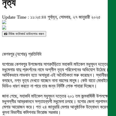
নৃত্য
Update Time : ১১:২৫:৪৪ পূর্বাহ্ন, সোমবার, ২৭ জানুয়ারী ২০২৫
📸 নিউজ ফটোকার্ড ডাউনলোড করুন
কেশবপুর (যশোর) প্রতিনিধি
যশোরের কেশবপুর উপজেলার সাগরদাঁড়িতে মহাকবি মাইকেল মধুসূদন দত্তের
মধুমেলায় যাদু প্রদর্শনের নামে অশ্লীল নৃত্য পরিবেশনের অভিযোগ উঠেছে।
আর্থিকভাবে লাভবান হতে অসাধুরা এই অনৈতিকতা শুরু করেছেন। স্থানীয়রা
বলছেন, নগ্ন নৃত্য দেখতে যাচ্ছেন নানা বয়সের মানুষ। কেউ যাতে মোবাইলে
ভিডিও ধারণ করতে না পারে তার জন্য নির্দিষ্ট লোক পাহারা দিচ্ছেন।
জানা গেছে, মহাকবি মাইকেল মধুসূদন দত্তের ২০১ তম জন্মবার্ষিকী উপলক্ষে
মধুপল্লীর আম্রকাননে সপ্তাহব্যপী মধুমেলা চলছে। যশোর জেলা প্রশাসন এই
মেলার আয়োজন করে। গত ২৪ জানুয়ারি মেলার আনুষ্ঠানিক উদ্বোধন করেন
খুলনা বিভাগীয় কমিশনার ফিরোজ সরকার।