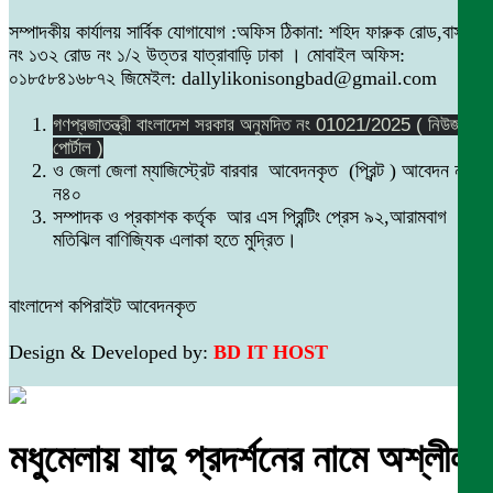
সম্পাদকীয় কার্যালয় সার্বিক যোগাযোগ :অফিস ঠিকানা: শহিদ ফারুক রোড,বাসা
নং ১৩২ রোড নং ১/২ উত্তর যাত্রাবাড়ি ঢাকা । মোবাইল অফিস:
০১৮৫৮৪১৬৮৭২ জিমেইল: dallylikonisongbad@gmail.com
গণপ্রজাতন্ত্রী বাংলাদেশ সরকার অনুমদিত নং 01021/2025 ( নিউজ
পোর্টাল )
ও জেলা জেলা ম্যাজিস্ট্রেট বারবার আবেদনকৃত (প্রিন্ট ) আবেদন নং
ন৪০
সম্পাদক ও প্রকাশক কর্তৃক আর এস প্রিন্টিং প্রেস ৯২,আরামবাগ
মতিঝিল বাণিজ্যিক এলাকা হতে মুদ্রিত।
বাংলাদেশ কপিরাইট আবেদনকৃত
Design & Developed by:
BD IT HOST
মধুমেলায় যাদু প্রদর্শনের নামে অশ্লীল