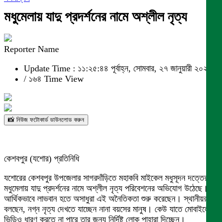
মধুমেলায় যাদু প্রদর্শনের নামে অশ্লীল নৃত্য
Reporter Name
Update Time : ১১:২৫:৪৪ পূর্বাহ্ন, সোমবার, ২৭ জানুয়ারী ২০২৫
/
১৬৪ Time View
📸 নিউজ ফটোকার্ড ডাউনলোড করুন
কেশবপুর (যশোর) প্রতিনিধি
যশোরের কেশবপুর উপজেলার সাগরদাঁড়িতে মহাকবি মাইকেল মধুসূদন দত্তের
মধুমেলায় যাদু প্রদর্শনের নামে অশ্লীল নৃত্য পরিবেশনের অভিযোগ উঠেছে।
আর্থিকভাবে লাভবান হতে অসাধুরা এই অনৈতিকতা শুরু করেছেন। স্থানীয়রা
বলছেন, নগ্ন নৃত্য দেখতে যাচ্ছেন নানা বয়সের মানুষ। কেউ যাতে মোবাইলে
ভিডিও ধারণ করতে না পারে তার জন্য নির্দিষ্ট লোক পাহারা দিচ্ছেন।