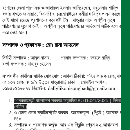
যশোরের জেলা প্রশাসক আজাহারুল ইসলাম জানিয়েছেন, মধুমেলায় শান্তি
বজায় রাখতে জামায়াত, বিএনপি ও চরমোনাইয়ের কর্মীরা দায়িত্ব পালন করছেন।
সেই সাথে রয়েছে প্রশাসনের কয়েকটি টিম। যাত্রার নামে অশ্লীল নৃত্য
পরিবেশনের সুযোগ নেই। অশ্লীল নৃত্য পরিবেশনের অভিযোগ সঠিক হলে বন্ধ
করে দেয়া হবে।
সম্পাদক ও প্রকাশক : মোঃ রানা আহমেদ
নির্বাহী সম্পাদক : আবুল বাসার, প্রধান সম্পাদক : ফজলে রাব্বি
বার্তা সম্পাদক : মাহাবুব হোসেন
সম্পাদকীয় কার্যালয় সার্বিক যোগাযোগ :অফিস ঠিকানা: শহিদ ফারুক রোড,বাসা
নং ১৩২ রোড নং ১/২ উত্তর যাত্রাবাড়ি ঢাকা । মোবাইল অফিস:
০১৮৫৮৪১৬৮৭২ জিমেইল: dallylikonisongbad@gmail.com
গণপ্রজাতন্ত্রী বাংলাদেশ সরকার অনুমদিত নং 01021/2025 ( নিউজ
পোর্টাল )
ও জেলা জেলা ম্যাজিস্ট্রেট বারবার আবেদনকৃত (প্রিন্ট ) আবেদন নং
ন৪০
সম্পাদক ও প্রকাশক কর্তৃক আর এস প্রিন্টিং প্রেস ৯২,আরামবাগ