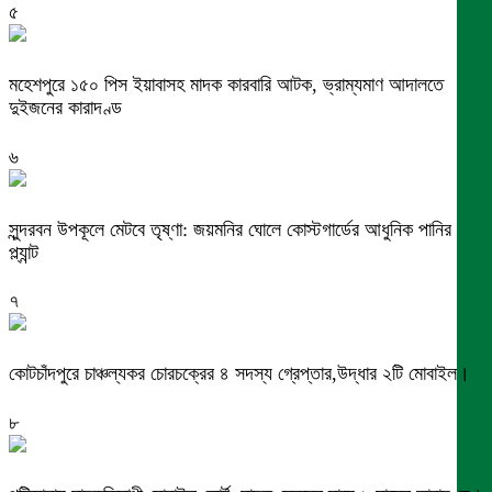
৫
মহেশপুরে ১৫০ পিস ইয়াবাসহ মাদক কারবারি আটক, ভ্রাম্যমাণ আদালতে
দুইজনের কারাদণ্ড
৬
সুন্দরবন উপকূলে মেটবে তৃষ্ণা: জয়মনির ঘোলে কোস্টগার্ডের আধুনিক পানির
প্ল্যান্ট
৭
কোটচাঁদপুরে চাঞ্চল্যকর চোরচক্রের ৪ সদস্য গ্রেপ্তার,উদ্ধার ২টি মোবাইল।
৮