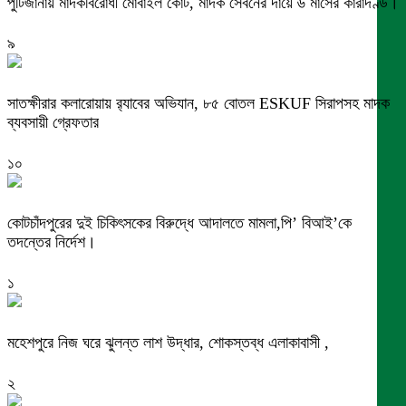
পুটিজানায় মাদকবিরোধী মোবাইল কোর্ট, মাদক সেবনের দায়ে ৬ মাসের কারাদণ্ড।
৯
সাতক্ষীরার কলারোয়ায় র‍্যাবের অভিযান, ৮৫ বোতল ESKUF সিরাপসহ মাদক
ব্যবসায়ী গ্রেফতার
১০
কোটচাঁদপুরের দুই চিকিৎসকের বিরুদ্ধে আদালতে মামলা,পি’ বিআই’কে
তদন্তের নির্দেশ।
১
মহেশপুরে নিজ ঘরে ঝুলন্ত লাশ উদ্ধার, শোকস্তব্ধ এলাকাবাসী ,
২