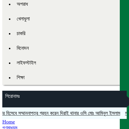
অপরাধ
খেলাধুলা
চাকরি
বিনোদন
লাইফস্টাইল
শিক্ষা
শিরোনামঃ
 হিসেবে সম্মাননাপত্র গ্রহন করেন দিরাই থানার ওসি মোঃ আমিনুল ইসলাম
মদনে প্
Home
গণমাধ্যম