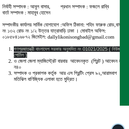
নির্বাহী সম্পাদক : আবুল বাসার, প্রধান সম্পাদক : ফজলে রাব্বি
বার্তা সম্পাদক : মাহাবুব হোসেন
সম্পাদকীয় কার্যালয় সার্বিক যোগাযোগ :অফিস ঠিকানা: শহিদ ফারুক রোড,বাসা
নং ১৩২ রোড নং ১/২ উত্তর যাত্রাবাড়ি ঢাকা । মোবাইল অফিস:
০১৮৫৮৪১৬৮৭২ জিমেইল: dallylikonisongbad@gmail.com
গণপ্রজাতন্ত্রী বাংলাদেশ সরকার অনুমদিত নং 01021/2025 ( নিউজ
পোর্টাল )
ও জেলা জেলা ম্যাজিস্ট্রেট বারবার আবেদনকৃত (প্রিন্ট ) আবেদন নং
ন৪০
সম্পাদক ও প্রকাশক কর্তৃক আর এস প্রিন্টিং প্রেস ৯২,আরামবাগ
মতিঝিল বাণিজ্যিক এলাকা হতে মুদ্রিত।