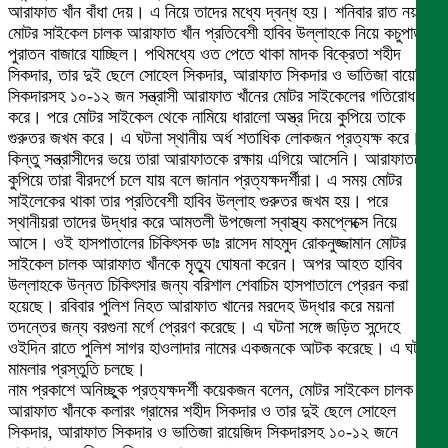
আরাফাত খাঁন বাঁধা দেয়। এ নিয়ে তাদের মধ্যে দ্বন্ধ হয়। শনিবার রাত নয়টার
মোটর সাইকেল চালক আরাফাত খাঁন প্রতিবেশী হাবিব উল্লাহকে নিয়ে কচুপাত্রা
পুরাতন বাজারে যাচ্ছিল। পথিমধ্যে ওত পেতে থাকা মাদক বিক্রেতা শহীদ
সিকদার, তার দুই ছেলে সোহেল সিকদার, আরাফাত সিকদার ও ভাতিজা বায়েজিদ
সিকদারসহ ১০-১২ জন সন্ত্রাসী আরাফাত খাঁনের মোটর সাইকেলের গতিরোধ
করে। পরে মোটর সাইকেল থেকে নামিয়ে ধারালো অস্ত্র দিয়ে কুপিয়ে তাকে
গুরুতর জখম করে। এ ঘটনা স্থানীয় অর্ধ শতাধিক লোকজন প্রত্যক্ষ করে।
কিন্তু সন্ত্রাসীদের ভয়ে তারা আরাফাতকে রক্ষায় এগিয়ে আসেনি। আরাফাতকে
কুপিয়ে তারা বীরদর্পে চলে যায় বলে জানান প্রত্যক্ষদর্শীরা। এ সময় মোটর
সাইলেকের থাকা তার প্রতিবেশী হাবিব উল্লাহ গুরুতর জখম হয়। পরে
স্থানীয়রা তাদের উদ্ধার করে আমতলী উপজেলা স্বাস্থ্য কমপ্লেক্সে নিয়ে
আসে। ওই হাসপাতালের চিকিৎসক ডাঃ রাসেদ মাহমুদ রোকনুজ্জামান মোটর
সাইকেল চালক আরাফাত খাঁনকে মৃত্যু ঘোষনা করেন। অপর আহত হাবিব
উল্লাহকে উন্নত চিকিৎসার জন্য বরিশাল শেবাচিম হাসপাতালে প্রেরন করা
হয়েছে। রবিবার পুলিশ নিহত আরাফাত খানের মরদেহ উদ্ধার করে ময়না
তদন্তের জন্য বরগুনা মর্গে প্রেরণ করেছে। এ ঘটনা সঙ্গে জড়িত সন্দেহে
ওইদিন রাতে পুলিশ সাগর হাওলাদার নামের একজনকে আটক করেছে। এ ঘটনায়
মামলার প্রস্তুতি চলছে।
নাম প্রকাশে অনিচ্ছুক প্রত্যক্ষদর্শী কয়েকজন বলেন, মোটর সাইকেল চালক
আরাফাত খাঁনকে কলারং গ্রামের শহীদ সিকদার ও তার দুই ছেলে সোহেল
সিকদার, আরাফাত সিকদার ও ভাতিজা রায়েজিদ সিকদারসহ ১০-১২ জনে