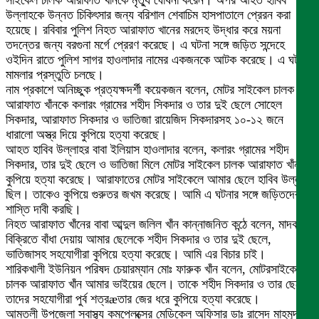
সাইকেল চালক আরাফাত খাঁনকে মৃত্যু ঘোষনা করেন। অপর আহত হাবিব
উল্লাহকে উন্নত চিকিৎসার জন্য বরিশাল শেবাচিম হাসপাতালে প্রেরন করা
হয়েছে। রবিবার পুলিশ নিহত আরাফাত খানের মরদেহ উদ্ধার করে ময়না
তদন্তের জন্য বরগুনা মর্গে প্রেরণ করেছে। এ ঘটনা সঙ্গে জড়িত সন্দেহে
ওইদিন রাতে পুলিশ সাগর হাওলাদার নামের একজনকে আটক করেছে। এ ঘটনায়
মামলার প্রস্তুতি চলছে।
নাম প্রকাশে অনিচ্ছুক প্রত্যক্ষদর্শী কয়েকজন বলেন, মোটর সাইকেল চালক
আরাফাত খাঁনকে কলারং গ্রামের শহীদ সিকদার ও তার দুই ছেলে সোহেল
সিকদার, আরাফাত সিকদার ও ভাতিজা রায়েজিদ সিকদারসহ ১০-১২ জনে
ধারালো অস্ত্র দিয়ে কুপিয়ে হত্যা করেছে।
আহত হাবিব উল্লাহর বাবা ইলিয়াস হাওলাদার বলেন, কলারং গ্রামের শহীদ
সিকদার, তার দুই ছেলে ও ভাতিজা মিলে মোটর সাইকেল চালক আরাফাত খাঁনকে
কুপিয়ে হত্যা করেছে। আরাফাতের মোটর সাইকেলে আমার ছেলে হাবিব উল্লাহ
ছিল। তাকেও কুপিয়ে গুরুতর জখম করেছে। আমি এ ঘটনার সঙ্গে জড়িতদের
শাস্তি দাবী করছি।
নিহত আরাফাত খাঁনের বাবা আব্দুল জলিল খাঁন কান্নাজনিত কন্ঠে বলেন, মাদক
বিক্রিতে বাঁধা দেয়ায় আমার ছেলেকে শহীদ সিকদার ও তার দুই ছেলে,
ভাতিজাসহ সহযোগীরা কুপিয়ে হত্যা করেছে। আমি এর বিচার চাই।
শারিকখালী ইউনিয়ন পরিষদ চেয়ারম্যান মোঃ ফারুক খাঁন বলেন, মোটরসাইকেল
চালক আরাফাত খাঁন আমার ভাইয়ের ছেলে। তাকে শহীদ সিকদার ও তার ছেলেরা
তাদের সহযোগীরা পুর্ব শত্রæতার জের ধরে কুপিয়ে হত্যা করেছে।
আমতলী উপজেলা স্বাস্থ্য কমপ্লেক্সের মেডিকেল অফিসার ডাঃ রাসেদ মাহমুদ