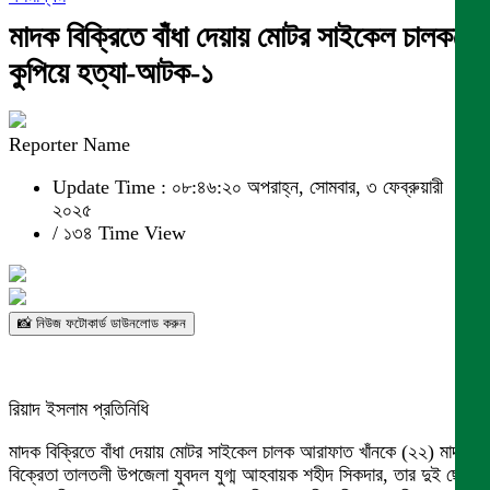
মাদক বিক্রিতে বাঁধা দেয়ায় মোটর সাইকেল চালককে
কুপিয়ে হত্যা-আটক-১
Reporter Name
Update Time : ০৮:৪৬:২০ অপরাহ্ন, সোমবার, ৩ ফেব্রুয়ারী
২০২৫
/
১৩৪ Time View
📸 নিউজ ফটোকার্ড ডাউনলোড করুন
রিয়াদ ইসলাম প্রতিনিধি
মাদক বিক্রিতে বাঁধা দেয়ায় মোটর সাইকেল চালক আরাফাত খাঁনকে (২২) মাদক
বিক্রেতা তালতলী উপজেলা যুবদল যুগ্ম আহবায়ক শহীদ সিকদার, তার দুই ছেলে