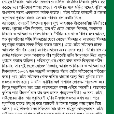
সোহেল সিকদার, আরাফাত সিকদার ও ভাতিজা বায়েজিদ সিকদার কুপিয়ে হত্যা
করেছে বলে অভিযোগ পাওয়া গেছে। এ ঘটনার সঙ্গে জড়িত সন্দেহে পুলিশ সাগর
হাওলাদার নামের একজনকে আটক করেছে। ঘটনা ঘটেছে তালতলী উপজেলার
কচুপাত্রা পুরাতন বাজার এলাকায় শনিবার রাত নয়টার দিকে।
জানাগেছে, তালতলী উপজেলা যুবদল যুগ্ম আহবায়ক পঁচাকেড়ালিয়া ইউনিয়নের
কলারং গ্রামের শহীদ সিকাদার, তার দুই ছেলে সোহেল সিকদার, আরাফাত
সিকদার ও ভাতিজা বায়েজিত সিকদার দীর্ঘদিন ধরে মাদক বিক্রি করে আসছে।
গত বৃহস্পতিবার শহীদ সিকদারের ছেলে সোহেল সিকদার ও আরাফাত সিকদার
কচুপাত্রা বাজারে মাদক বিক্রি করতে আসে। এতে মোটর সাইকেল চালক
আরাফাত খাঁন বাঁধা দেয়। এ নিয়ে তাদের মধ্যে দ্বন্ধ হয়। শনিবার রাত নয়টার
মোটর সাইকেল চালক আরাফাত খাঁন প্রতিবেশী হাবিব উল্লাহকে নিয়ে কচুপাত্রা
পুরাতন বাজারে যাচ্ছিল। পথিমধ্যে ওত পেতে থাকা মাদক বিক্রেতা শহীদ
সিকদার, তার দুই ছেলে সোহেল সিকদার, আরাফাত সিকদার ও ভাতিজা বায়েজিদ
সিকদারসহ ১০-১২ জন সন্ত্রাসী আরাফাত খাঁনের মোটর সাইকেলের গতিরোধ
করে। পরে মোটর সাইকেল থেকে নামিয়ে ধারালো অস্ত্র দিয়ে কুপিয়ে তাকে
গুরুতর জখম করে। এ ঘটনা স্থানীয় অর্ধ শতাধিক লোকজন প্রত্যক্ষ করে।
কিন্তু সন্ত্রাসীদের ভয়ে তারা আরাফাতকে রক্ষায় এগিয়ে আসেনি। আরাফাতকে
কুপিয়ে তারা বীরদর্পে চলে যায় বলে জানান প্রত্যক্ষদর্শীরা। এ সময় মোটর
সাইলেকের থাকা তার প্রতিবেশী হাবিব উল্লাহ গুরুতর জখম হয়। পরে
স্থানীয়রা তাদের উদ্ধার করে আমতলী উপজেলা স্বাস্থ্য কমপ্লেক্সে নিয়ে
আসে। ওই হাসপাতালের চিকিৎসক ডাঃ রাসেদ মাহমুদ রোকনুজ্জামান মোটর