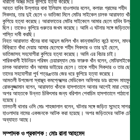
ধারালো অস্ত্র দিয়ে কুপিয়ে হত্যা করেছে।
আহত হাবিব উল্লাহর বাবা ইলিয়াস হাওলাদার বলেন, কলারং গ্রামের শহীদ
সিকদার, তার দুই ছেলে ও ভাতিজা মিলে মোটর সাইকেল চালক আরাফাত খাঁনকে
কুপিয়ে হত্যা করেছে। আরাফাতের মোটর সাইকেলে আমার ছেলে হাবিব উল্লাহ
ছিল। তাকেও কুপিয়ে গুরুতর জখম করেছে। আমি এ ঘটনার সঙ্গে জড়িতদের
শাস্তি দাবী করছি।
নিহত আরাফাত খাঁনের বাবা আব্দুল জলিল খাঁন কান্নাজনিত কন্ঠে বলেন, মাদক
বিক্রিতে বাঁধা দেয়ায় আমার ছেলেকে শহীদ সিকদার ও তার দুই ছেলে,
ভাতিজাসহ সহযোগীরা কুপিয়ে হত্যা করেছে। আমি এর বিচার চাই।
শারিকখালী ইউনিয়ন পরিষদ চেয়ারম্যান মোঃ ফারুক খাঁন বলেন, মোটরসাইকেল
চালক আরাফাত খাঁন আমার ভাইয়ের ছেলে। তাকে শহীদ সিকদার ও তার ছেলেরা
তাদের সহযোগীরা পুর্ব শত্রæতার জের ধরে কুপিয়ে হত্যা করেছে।
আমতলী উপজেলা স্বাস্থ্য কমপ্লেক্সের মেডিকেল অফিসার ডাঃ রাসেদ মাহমুদ
রোকনুজ্জামান বলেন, আরাফাত খাঁনকে হাসপাতালে আনার আগেই মারা গেছেন।
অপর আহতকে উন্নত চিকিৎসার জন্য বরিশাল শেবাচিম হাসপাতালে পাঠানো
হয়েছে।
তালতলী থানার ওসি মোঃ শাহজালাল বলেন, ঘটনার সঙ্গে জড়িত সন্দেহে সাগর
হাওলাদার নামের একজনকে আটক করা হয়েছে। অপর জড়িতদের আটক চেষ্টা
অব্যাহত আছে।
সম্পাদক ও প্রকাশক : মোঃ রানা আহমেদ