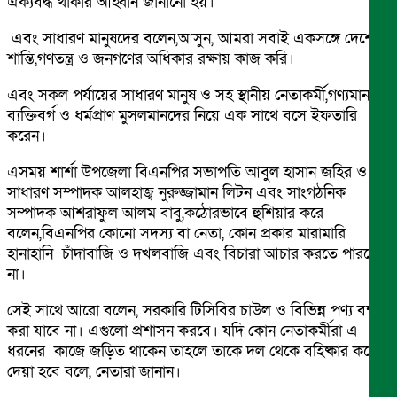
ঐক্যবদ্ধ থাকার আহ্বান জানানো হয়।
এবং সাধারণ মানুষদের বলেন,আসুন, আমরা সবাই একসঙ্গে দেশের
শান্তি,গণতন্ত্র ও জনগণের অধিকার রক্ষায় কাজ করি।
এবং সকল পর্যায়ের সাধারণ মানুষ ও সহ স্থানীয় নেতাকর্মী,গণ্যমান্য
ব্যক্তিবর্গ ও ধর্মপ্রাণ মুসলমানদের নিয়ে এক সাথে বসে ইফতারি
করেন।
এসময় শার্শা উপজেলা বিএনপির সভাপতি আবুল হাসান জহির ও
সাধারণ সম্পাদক আলহাজ্ব নুরুজ্জামান লিটন এবং সাংগঠনিক
সম্পাদক আশরাফুল আলম বাবু,কঠোরভাবে হুশিয়ার করে
বলেন,বিএনপির কোনো সদস্য বা নেতা, কোন প্রকার মারামারি
হানাহানি চাঁদাবাজি ও দখলবাজি এবং বিচারা আচার করতে পারবে
না।
সেই সাথে আরো বলেন, সরকারি টিসিবির চাউল ও বিভিন্ন পণ্য বন্ঠন
করা যাবে না। এগুলো প্রশাসন করবে। যদি কোন নেতাকর্মীরা এ
ধরনের কাজে জড়িত থাকেন তাহলে তাকে দল থেকে বহিষ্কার করে
দেয়া হবে বলে, নেতারা জানান।