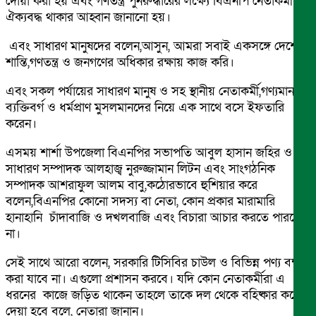
দোয়া করা হয় এবং গণতন্ত্র পুনরুদ্ধারের লক্ষ্যে বিএনপি নেতাকর্মীদের
ঐক্যবদ্ধ থাকার আহ্বান জানানো হয়।
এবং সাধারণ মানুষদের বলেন,আসুন, আমরা সবাই একসঙ্গে দেশের
শান্তি,গণতন্ত্র ও জনগণের অধিকার রক্ষায় কাজ করি।
এবং সকল পর্যায়ের সাধারণ মানুষ ও সহ স্থানীয় নেতাকর্মী,গণ্যমান্য
ব্যক্তিবর্গ ও ধর্মপ্রাণ মুসলমানদের নিয়ে এক সাথে বসে ইফতারি
করেন।
এসময় শার্শা উপজেলা বিএনপির সভাপতি আবুল হাসান জহির ও
সাধারণ সম্পাদক আলহাজ্ব নুরুজ্জামান লিটন এবং সাংগঠনিক
সম্পাদক আশরাফুল আলম বাবু,কঠোরভাবে হুশিয়ার করে
বলেন,বিএনপির কোনো সদস্য বা নেতা, কোন প্রকার মারামারি
হানাহানি চাঁদাবাজি ও দখলবাজি এবং বিচারা আচার করতে পারবে
না।
সেই সাথে আরো বলেন, সরকারি টিসিবির চাউল ও বিভিন্ন পণ্য বন্ঠন
করা যাবে না। এগুলো প্রশাসন করবে। যদি কোন নেতাকর্মীরা এ
ধরনের কাজে জড়িত থাকেন তাহলে তাকে দল থেকে বহিষ্কার করে
দেয়া হবে বলে, নেতারা জানান।