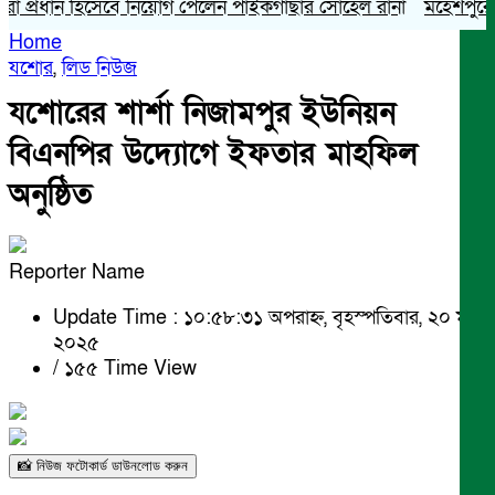
ধান হিসেবে নিয়োগ পেলেন পাইকগাছার সোহেল রানা
মহেশপুরে সামাজিক
Home
যশোর
,
লিড নিউজ
যশোরের শার্শা নিজামপুর ইউনিয়ন
বিএনপির উদ্যোগে ইফতার মাহফিল
অনুষ্ঠিত
Reporter Name
Update Time : ১০:৫৮:৩১ অপরাহ্ন, বৃহস্পতিবার, ২০ মার্চ
২০২৫
/
১৫৫ Time View
📸 নিউজ ফটোকার্ড ডাউনলোড করুন