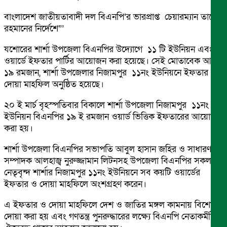
বাংলাদেশ জাতীয়তাবাদী দল বিএনপি’র ভারপ্রাপ্ত চেয়ারম্যান তারেক
রহমানের নির্দেশে”’
যশোরের শার্শা উপজেলা বিএনপির উদ্যোগে ১১ টি ইউনিয়ন এবং
ওয়ার্ডে ইফতার পার্টির আয়োজন করা হয়েছে। সেই মোতাবেক আজ
১৯ রমজান, শার্শা উপজেলার নিজামপুর ১১নং ইউনিয়নে ইফতার ও
দোয়া মাহফিল অনুষ্ঠিত হয়েছে।
২০ ই মার্চ বৃহস্পতিবার বিকালে শার্শা উপজেলা নিজামপুর ১১নং
ইউনিয়ন বিএনপির ১৯ ই রমজান ওয়ার্ড ভিত্তিক ইফতারের আয়োজন
করা হয়।
শার্শা উপজেলা বিএনপির সভাপতি আবুল হাসান জহির ও সাধারণ
সম্পাদক আলহাজ্ব নুরুজ্জামান লিটনসহ উপজেলা বিএনপির সকল
নেতৃবৃন্দ শার্শার নিজামপুর ১১নং ইউনিয়নে সব কয়টি ওয়ার্ডের
ইফতার ও দোয়া মাহফিলে অংশগ্রহণ করেন।
এ ইফতার ও দোয়া মাহফিলে দেশ ও জাতির মঙ্গল কামনায় বিশেষ
দোয়া করা হয় এবং গণতন্ত্র পুনরুদ্ধারের লক্ষ্যে বিএনপি নেতাকর্মীদের