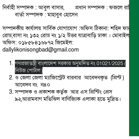
নির্বাহী সম্পাদক : আবুল বাসার, প্রধান সম্পাদক : ফজলে রাব্বি
বার্তা সম্পাদক : মাহাবুব হোসেন
সম্পাদকীয় কার্যালয় সার্বিক যোগাযোগ :অফিস ঠিকানা: শহিদ ফারুক
রোড,বাসা নং ১৩২ রোড নং ১/২ উত্তর যাত্রাবাড়ি ঢাকা । মোবাইল
অফিস: ০১৮৫৮৪১৬৮৭২ জিমেইল:
dallylikonisongbad@gmail.com
গণপ্রজাতন্ত্রী বাংলাদেশ সরকার অনুমদিত নং 01021/2025 (
নিউজ পোর্টাল )
ও জেলা জেলা ম্যাজিস্ট্রেট বারবার আবেদনকৃত (প্রিন্ট )
আবেদন নং ন৪০
সম্পাদক ও প্রকাশক কর্তৃক আর এস প্রিন্টিং প্রেস
৯২,আরামবাগ মতিঝিল বাণিজ্যিক এলাকা হতে মুদ্রিত।