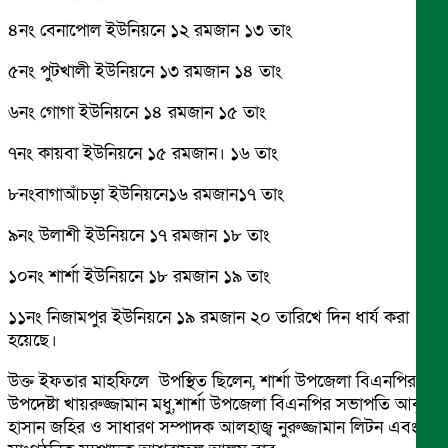
৪নং বেনাপোল ইউনিয়নে ১২ রমজান ১৩ তাং
৫নং পুটখালী ইউনিয়নে ১৩ রমজান ১৪ তাং
৬নং গোগা ইউনিয়নে ১৪ রমজান ১৫ তাং
৭নং কায়বা ইউনিয়নে ১৫ রমজান। ১৬ তাং
৮নংবাগাআঁচড়া ইউনিয়নে১৬ রমজান১৭ তাং
৯নং উলাশী ইউনিয়নে ১৭ রমজান ১৮ তাং
১০নং শার্শা ইউনিয়নে ১৮ রমজান ১৯ তাং
১১নং নিজামপুর ইউনিয়নে ১৯ রমজান ২০ তারিখে দিন ধার্য করা
হয়েছে।
উক্ত ইফতার মাহফিলে উপস্থিত ছিলেন, শার্শা উপজেলা বিএনপির
উপদেষ্টা খায়রুজ্জামান মধু,শার্শা উপজেলা বিএনপির সভাপতি আবুল
হাসান জহির ও সাধারণ সম্পাদক আলহাজ্ব নুরুজ্জামান লিটন এবং