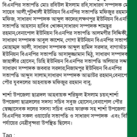
বিএনপির সভাপতি মোঃ রবিউল ইসলাম রবি,সাধারণ সম্পাদক মোঃ
সাহেব আলী,পুটখালী ইউনিয়ন বিএনপির সভাপতি মফিজুর রহমান
মফিজ, সাধারণ সম্পাদক আব্দুল কাদের,লক্ষণপুর ইউনিয়ন বিএনপির
সভাপতি আহসান হাবিব খোকন,সাধারণ সম্পাদক শামছুর
রহমান,বেনাপোল ইউনিয়ন বিএনপির সভাপতি আলমগীর সিদ্দিকী,
সাধারণ সম্পাদক আবুল কাশেম, গোগা ইউনিয়ন বিএনপির সভাপতি
মোহাম্মদ আলী, সাধারণ সম্পাদক আব্দুল হামিদ সরদার, বাগাআঁচড়া
ইউনিয়ন বিএনপির সভাপতি আসাদুজ্জামান মিঠু, সাধারণ সম্পাদক
জাহাঙ্গীর হোসেন, ডিহি ইউনিয়ন বিএনপির সভাপতি অলিয়ার সদ্দার,
সাধারণ সম্পাদক জব্বার সরদার,নিজামপুর ইউনিয়ন বিএনপির
সভাপতি আব্দুস সালাম,সাধারণ সম্পাদক আতাউর রহমান,বেনাপোল
পৌর যুবদলের আহবায়ক মফিজুর রহমান বাবু,
শার্শা উপজেলা ছাত্রদল আহবায়ক শরিফুল ইসলাম চয়ন,শার্শা
উপজেলা ছাত্রদলের সদস্য সচিব সবুজ হোসেন,বেনাপোল পৌর
স্বেচ্ছাসেবক দলের সদস্য সচিব ওমর ফারুক সহ শার্শা উপজেলা
বিএনপির সকল ওয়ার্ডের সভাপতি ও সাধারণ সম্পাদক এবং বিভিন্ন
পর্যায়ের নেত্রীবৃন্দরা উপস্থিত ছিলেন।
Tag :