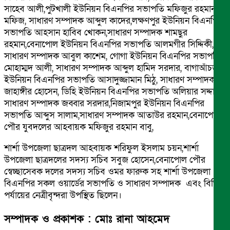
সাহেব আলী,পুটখালী ইউনিয়ন বিএনপির সভাপতি মফিজুর রহমান
মফিজ, সাধারণ সম্পাদক আব্দুল কাদের,লক্ষণপুর ইউনিয়ন বিএনপির
সভাপতি আহসান হাবিব খোকন,সাধারণ সম্পাদক শামছুর
রহমান,বেনাপোল ইউনিয়ন বিএনপির সভাপতি আলমগীর সিদ্দিকী,
সাধারণ সম্পাদক আবুল কাশেম, গোগা ইউনিয়ন বিএনপির সভাপতি
মোহাম্মদ আলী, সাধারণ সম্পাদক আব্দুল হামিদ সরদার, বাগাআঁচড়া
ইউনিয়ন বিএনপির সভাপতি আসাদুজ্জামান মিঠু, সাধারণ সম্পাদক
জাহাঙ্গীর হোসেন, ডিহি ইউনিয়ন বিএনপির সভাপতি অলিয়ার সদ্দার,
সাধারণ সম্পাদক জব্বার সরদার,নিজামপুর ইউনিয়ন বিএনপির
সভাপতি আব্দুস সালাম,সাধারণ সম্পাদক আতাউর রহমান,বেনাপোল
পৌর যুবদলের আহবায়ক মফিজুর রহমান বাবু,
শার্শা উপজেলা ছাত্রদল আহবায়ক শরিফুল ইসলাম চয়ন,শার্শা
উপজেলা ছাত্রদলের সদস্য সচিব সবুজ হোসেন,বেনাপোল পৌর
স্বেচ্ছাসেবক দলের সদস্য সচিব ওমর ফারুক সহ শার্শা উপজেলা
বিএনপির সকল ওয়ার্ডের সভাপতি ও সাধারণ সম্পাদক এবং বিভিন্ন
পর্যায়ের নেত্রীবৃন্দরা উপস্থিত ছিলেন।
সম্পাদক ও প্রকাশক : মোঃ রানা আহমেদ