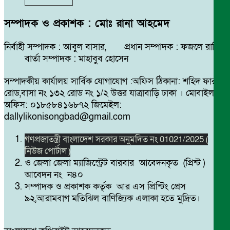
সম্পাদক ও প্রকাশক : মোঃ রানা আহমেদ
নির্বাহী সম্পাদক : আবুল বাসার, প্রধান সম্পাদক : ফজলে রাব্বি
বার্তা সম্পাদক : মাহাবুব হোসেন
সম্পাদকীয় কার্যালয় সার্বিক যোগাযোগ :অফিস ঠিকানা: শহিদ ফারুক
রোড,বাসা নং ১৩২ রোড নং ১/২ উত্তর যাত্রাবাড়ি ঢাকা । মোবাইল
অফিস: ০১৮৫৮৪১৬৮৭২ জিমেইল:
dallylikonisongbad@gmail.com
গণপ্রজাতন্ত্রী বাংলাদেশ সরকার অনুমদিত নং 01021/2025 (
নিউজ পোর্টাল )
ও জেলা জেলা ম্যাজিস্ট্রেট বারবার আবেদনকৃত (প্রিন্ট )
আবেদন নং ন৪০
সম্পাদক ও প্রকাশক কর্তৃক আর এস প্রিন্টিং প্রেস
৯২,আরামবাগ মতিঝিল বাণিজ্যিক এলাকা হতে মুদ্রিত।