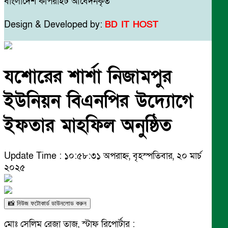
বাংলাদেশ কপিরাইট আবেদনকৃত
Design & Developed by:
BD IT HOST
যশোরের শার্শা নিজামপুর
ইউনিয়ন বিএনপির উদ্যোগে
ইফতার মাহফিল অনুষ্ঠিত
Update Time : ১০:৫৮:৩১ অপরাহ্ন, বৃহস্পতিবার, ২০ মার্চ
২০২৫
📸 নিউজ ফটোকার্ড ডাউনলোড করুন
মোঃ সেলিম রেজা তাজ, স্টাফ রিপোর্টার :