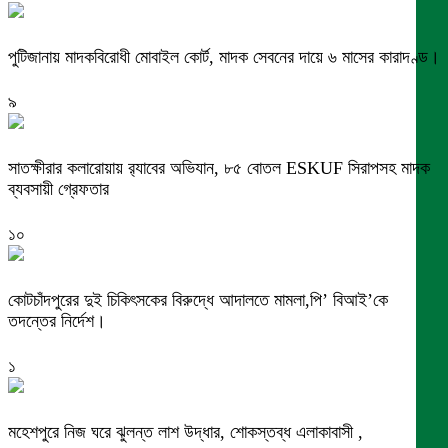
পুটিজানায় মাদকবিরোধী মোবাইল কোর্ট, মাদক সেবনের দায়ে ৬ মাসের কারাদণ্ড।
৯
সাতক্ষীরার কলারোয়ায় র‍্যাবের অভিযান, ৮৫ বোতল ESKUF সিরাপসহ মাদক
ব্যবসায়ী গ্রেফতার
১০
কোটচাঁদপুরের দুই চিকিৎসকের বিরুদ্ধে আদালতে মামলা,পি’ বিআই’কে
তদন্তের নির্দেশ।
১
মহেশপুরে নিজ ঘরে ঝুলন্ত লাশ উদ্ধার, শোকস্তব্ধ এলাকাবাসী ,