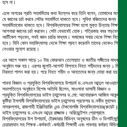
হবে না।
একে অপরের প্রতি সহমর্মিতার কথা উল্লেখ করে তিনি বলেন, তোমাদের মধ্যে
যে জ্ঞানের চর্চা করবে সেটার সহমর্মিতা থাকতে হবে। সুবিধা বঞ্চিতদের জন্য
সহমর্মিতাবোধ থাকতে হবে। বিশ্ববিদ্যালয়ের শিক্ষা হলো মুক্ত চিন্তার শিক্ষা।
আপনারা জ্ঞানের চর্চা করবেন। সেটা যেভাবেই হোক। পত্রিকার খবর পড়বেন,
আর্টিকেল পড়বেন, সবই জ্ঞান চার্চার মাধ্যম। সমাজের সবার থেকে শিক্ষা নিতে
হবে। যিনি কোন মহাবিদ্যালয় থেকে শিক্ষা গ্রহণ করেননি তাদের থেকেও শিক্ষা
নেওয়ার সুযোগ রয়েছে।
এর আগে সকাল সাড়ে ১০ টায় কোরআন তেলোয়াত ও জাতীয় সঙ্গীতের মাধ্যমে
অনুষ্ঠান শুরু হয়। এরপর জুলাই-আগস্ট বিপ্লবে নিহত শহীদদের জন্য ১ মিনিট
নিরবতা পালন করা হয়। পরে নিহত শহীদ ও আহতদের জন্য দোয়া করা হয়।
পাবনা বিজ্ঞান ও প্রযুক্তি বিশ্ববিদ্যালয়ে উপাচার্য ড.এসএম আব্দুল আওয়ালের
সভাপতিত্বে অনুষ্ঠানে বিশেষ অতিথি ছিলেন, মাওলানা ভাসানী বিজ্ঞান ও
প্রযুক্তি বিশ্ববিদ্যালয়ের ভাইস চ্যান্সেলর ড.মো: আনোয়ারুল আজিম আকন্দ,
কুষ্টিয়া ইসলামী বিশ্ববিদ্যালয়ের ভাইস চ্যান্সেলর প্রফেসর ড.নকীব মুহাম্মদ
নাসরুল্লাহ, রাজশাহী ইঞ্জিনিয়ারিং এন্ড টেকনোলজি বিশ্ববিদ্যালয়ের(রুয়েট )
ভাইস চ্যান্সেলর ড.এসএম আব্দুর রাজ্জাক। অরিয়েন্টেশন প্রোগ্রামে
বিশ্ববিদ্যালয়ের উপ উপাচার্য, ট্রেজারার বিভিন্ন অনুষদের ডীন ও ডিপার্টমেন্টের
চেয়ারম্যান সহ শিক্ষক -কর্মকর্তা -কর্মচারী শিক্ষার্থী এবং পাবনায় কর্মরত বিভিন্ন