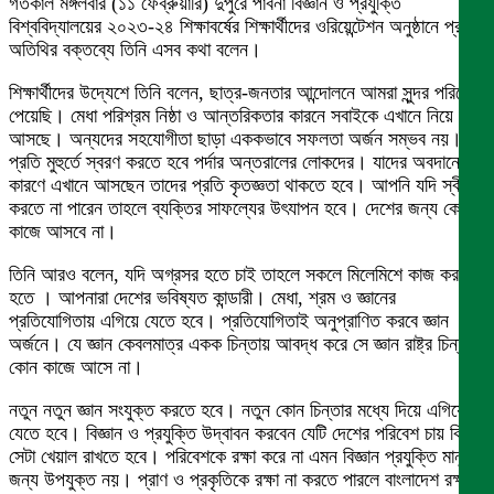
গতকাল মঙ্গলবার (১১ ফেব্রুয়ারি) দুপুরে পাবনা বিজ্ঞান ও প্রযুক্তি
বিশ্ববিদ্যালয়ের ২০২৩-২৪ শিক্ষাবর্ষের শিক্ষার্থীদের ওরিয়েন্টেশন অনুষ্ঠানে প্রধান
অতিথির বক্তব্যে তিনি এসব কথা বলেন।
শিক্ষার্থীদের উদ্যেশে তিনি বলেন, ছাত্র-জনতার আন্দোলনে আমরা সুন্দর পরিবেশ
পেয়েছি। মেধা পরিশ্রম নিষ্ঠা ও আন্তরিকতার কারনে সবাইকে এখানে নিয়ে
আসছে। অন্যদের সহযোগীতা ছাড়া এককভাবে সফলতা অর্জন সম্ভব নয়।
প্রতি মুহুর্তে স্বরণ করতে হবে পর্দার অন্তরালের লোকদের। যাদের অবদানের
কারণে এখানে আসছেন তাদের প্রতি কৃতজ্ঞতা থাকতে হবে। আপনি যদি স্বীকার
করতে না পারেন তাহলে ব্যক্তির সাফল্যের উৎযাপন হবে। দেশের জন্য কোন
কাজে আসবে না।
তিনি আরও বলেন, যদি অগ্রসর হতে চাই তাহলে সকলে মিলেমিশে কাজ করতে
হতে । আপনারা দেশের ভবিষ্যত কান্ডারী। মেধা, শ্রম ও জ্ঞানের
প্রতিযোগিতায় এগিয়ে যেতে হবে। প্রতিযোগিতাই অনুপ্রাণিত করবে জ্ঞান
অর্জনে। যে জ্ঞান কেবলমাত্র একক চিন্তায় আবদ্ধ করে সে জ্ঞান রাষ্ট্র চিন্তায়
কোন কাজে আসে না।
নতুন নতুন জ্ঞান সংযুক্ত করতে হবে। নতুন কোন চিন্তার মধ্যে দিয়ে এগিয়ে
যেতে হবে। বিজ্ঞান ও প্রযুক্তি উদ্বাবন করবেন যেটি দেশের পরিবেশ চায় কিনা
সেটা খেয়াল রাখতে হবে। পরিবেশকে রক্ষা করে না এমন বিজ্ঞান প্রযুক্তি মানুষের
জন্য উপযুক্ত নয়। প্রাণ ও প্রকৃতিকে রক্ষা না করতে পারলে বাংলাদেশ রক্ষা