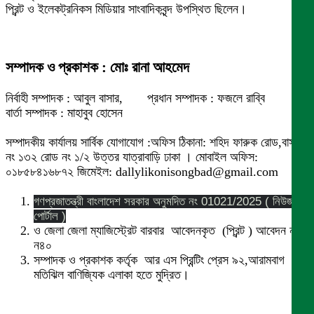
প্রিন্ট ও ইলেকট্রনিকস মিডিয়ার সাংবাদিকবৃন্দ উপস্থিত ছিলেন।
সম্পাদক ও প্রকাশক : মোঃ রানা আহমেদ
নির্বাহী সম্পাদক : আবুল বাসার, প্রধান সম্পাদক : ফজলে রাব্বি
বার্তা সম্পাদক : মাহাবুব হোসেন
সম্পাদকীয় কার্যালয় সার্বিক যোগাযোগ :অফিস ঠিকানা: শহিদ ফারুক রোড,বাসা
নং ১৩২ রোড নং ১/২ উত্তর যাত্রাবাড়ি ঢাকা । মোবাইল অফিস:
০১৮৫৮৪১৬৮৭২ জিমেইল: dallylikonisongbad@gmail.com
গণপ্রজাতন্ত্রী বাংলাদেশ সরকার অনুমদিত নং 01021/2025 ( নিউজ
পোর্টাল )
ও জেলা জেলা ম্যাজিস্ট্রেট বারবার আবেদনকৃত (প্রিন্ট ) আবেদন নং
ন৪০
সম্পাদক ও প্রকাশক কর্তৃক আর এস প্রিন্টিং প্রেস ৯২,আরামবাগ
মতিঝিল বাণিজ্যিক এলাকা হতে মুদ্রিত।