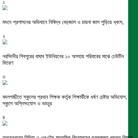
১
মদনে প্রশাসনের অভিযানে নিষিদ্ধ বেড়জাল ও চায়না জাল পুড়িয়ে ধ্বংস,
২
নরসিংদীর শিবপুরের বাঘাব ইউনিয়নের ১০ অসহায় পরিবারের মাঝে ঢেউটিন
বিতরণ
৩
বদলগাছীতে স্কুলের প্রধান শিক্ষক কর্তৃক শিক্ষার্থীকে ধর্ষণ চেষ্টার অভিযোগ,
স্কুলে অগ্নিসংযোগ ও ভাংচুর
৪
অভয়নগরের হিদিয়া এ,এনএইচ মাধ্যমিক বিদ্যালয়ের ভরপ্রাপ্ত প্রধান শিক্ষক