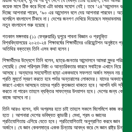
রিয়াজ বলেছেন, যুগের পর যুগ দেশে যে বৈষম্য তৈরি হয়েছিল, সেটা আমরা
কয়েক মাসে ঠিক করে দিবো এটা ভাবার সযোগ নেই। তবে ‘২৪’আন্দোলন বলে
দিচ্ছে আপনারা পারেন, ‘৯০ এর আন্দোলন বলে দেয় আপনারা পারবেন। অনেকে
বলেছিল বাংলাদেশ টিকবে না। দেশের জনগণ দেখিয়ে দিয়েছেন সম্ভাবনাময়
নতুন বাংলাদেশ শুরু হয়েছে।
গতকাল মঙ্গলবার (১১ ফেব্রুয়ারি) দুপুরে পাবনা বিজ্ঞান ও প্রযুক্তি
বিশ্ববিদ্যালয়ের ২০২৩-২৪ শিক্ষাবর্ষের শিক্ষার্থীদের ওরিয়েন্টেশন অনুষ্ঠানে প্রধান
অতিথির বক্তব্যে তিনি এসব কথা বলেন।
শিক্ষার্থীদের উদ্যেশে তিনি বলেন, ছাত্র-জনতার আন্দোলনে আমরা সুন্দর পরিবেশ
পেয়েছি। মেধা পরিশ্রম নিষ্ঠা ও আন্তরিকতার কারনে সবাইকে এখানে নিয়ে
আসছে। অন্যদের সহযোগীতা ছাড়া এককভাবে সফলতা অর্জন সম্ভব নয়।
প্রতি মুহুর্তে স্বরণ করতে হবে পর্দার অন্তরালের লোকদের। যাদের অবদানের
কারণে এখানে আসছেন তাদের প্রতি কৃতজ্ঞতা থাকতে হবে। আপনি যদি স্বীকার
করতে না পারেন তাহলে ব্যক্তির সাফল্যের উৎযাপন হবে। দেশের জন্য কোন
কাজে আসবে না।
তিনি আরও বলেন, যদি অগ্রসর হতে চাই তাহলে সকলে মিলেমিশে কাজ করতে
হতে । আপনারা দেশের ভবিষ্যত কান্ডারী। মেধা, শ্রম ও জ্ঞানের
প্রতিযোগিতায় এগিয়ে যেতে হবে। প্রতিযোগিতাই অনুপ্রাণিত করবে জ্ঞান
অর্জনে। যে জ্ঞান কেবলমাত্র একক চিন্তায় আবদ্ধ করে সে জ্ঞান রাষ্ট্র চিন্তায়