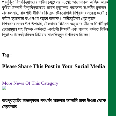
প্রযুক্তি বিশ্ববিদ্যালয়ের ভাইস চ্যান্সেলর ড.মো: আনোয়ারুল আজিম আকন্দ,
কুষ্টিয়া ইসলামী বিশ্ববিদ্যালয়ের ভাইস চ্যান্সেলর প্রফেসর ড.নকীব মুহাম্মদ
নাসরুল্লাহ, রাজশাহী ইঞ্জিনিয়ারিং এন্ড টেকনোলজি বিশ্ববিদ্যালয়ের(রুয়েট )
ভাইস চ্যান্সেলর ড.এসএম আব্দুর রাজ্জাক। অরিয়েন্টেশন প্রোগ্রামে
বিশ্ববিদ্যালয়ের উপ উপাচার্য, ট্রেজারার বিভিন্ন অনুষদের ডীন ও ডিপার্টমেন্টের
চেয়ারম্যান সহ শিক্ষক -কর্মকর্তা -কর্মচারী শিক্ষার্থী এবং পাবনায় কর্মরত বিভিন্ন
প্রিন্ট ও ইলেকট্রনিকস মিডিয়ার সাংবাদিকবৃন্দ উপস্থিত ছিলেন।
Tag :
Please Share This Post in Your Social Media
More News Of This Category
জয়পুরহাটের চাঞ্চল্যকর গণধর্ষণ মামলার আসামি ঢাকা উওরা থেকে
গ্রেফতার