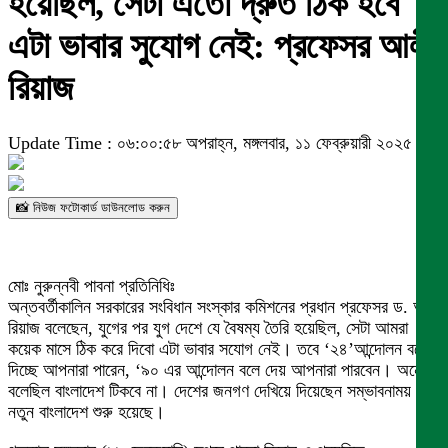
হয়েছিল, সেটা এতো দ্রুত ঠিক হবে
এটা ভাবার সুযোগ নেই: প্রফেসর আলী
রিয়াজ
Update Time : ০৬:০০:৫৮ অপরাহ্ন, মঙ্গলবার, ১১ ফেব্রুয়ারী ২০২৫
📸 নিউজ ফটোকার্ড ডাউনলোড করুন
মোঃ নুরুন্নবী পাবনা প্রতিনিধিঃ
অন্তবর্তীকালিন সরকারের সংবিধান সংস্কার কমিশনের প্রধান প্রফেসর ড. আলী
রিয়াজ বলেছেন, যুগের পর যুগ দেশে যে বৈষম্য তৈরি হয়েছিল, সেটা আমরা
কয়েক মাসে ঠিক করে দিবো এটা ভাবার সযোগ নেই। তবে ‘২৪’আন্দোলন বলে
দিচ্ছে আপনারা পারেন, ‘৯০ এর আন্দোলন বলে দেয় আপনারা পারবেন। অনেকে
বলেছিল বাংলাদেশ টিকবে না। দেশের জনগণ দেখিয়ে দিয়েছেন সম্ভাবনাময়
নতুন বাংলাদেশ শুরু হয়েছে।