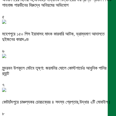
শাহনাজ পারভীনের বিরুদ্ধে অনিয়মের অভিযোগ
৫
মহেশপুরে ১৫০ পিস ইয়াবাসহ মাদক কারবারি আটক, ভ্রাম্যমাণ আদালতে
দুইজনের কারাদণ্ড
৬
সুন্দরবন উপকূলে মেটবে তৃষ্ণা: জয়মনির ঘোলে কোস্টগার্ডের আধুনিক পানির
প্ল্যান্ট
৭
কোটচাঁদপুরে চাঞ্চল্যকর চোরচক্রের ৪ সদস্য গ্রেপ্তার,উদ্ধার ২টি মোবাইল।
৮