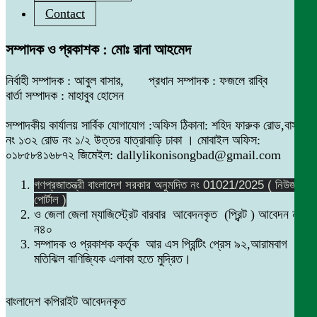
Contact
সম্পাদক ও প্রকাশক : মোঃ রানা আহমেদ
নির্বাহী সম্পাদক : আবুল বাসার, প্রধান সম্পাদক : ফজলে রাব্বি
বার্তা সম্পাদক : মাহাবুব হোসেন
সম্পাদকীয় কার্যালয় সার্বিক যোগাযোগ :অফিস ঠিকানা: শহিদ ফারুক রোড,বাসা
নং ১৩২ রোড নং ১/২ উত্তর যাত্রাবাড়ি ঢাকা । মোবাইল অফিস:
০১৮৫৮৪১৬৮৭২ জিমেইল: dallylikonisongbad@gmail.com
গণপ্রজাতন্ত্রী বাংলাদেশ সরকার অনুমদিত নং 01021/2025 ( নিউজ
পোর্টাল )
ও জেলা জেলা ম্যাজিস্ট্রেট বারবার আবেদনকৃত (প্রিন্ট ) আবেদন নং
ন৪০
সম্পাদক ও প্রকাশক কর্তৃক আর এস প্রিন্টিং প্রেস ৯২,আরামবাগ
মতিঝিল বাণিজ্যিক এলাকা হতে মুদ্রিত।
বাংলাদেশ কপিরাইট আবেদনকৃত