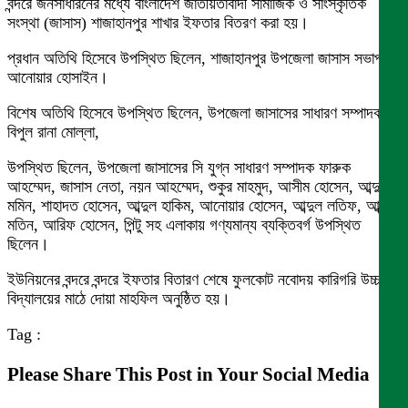
বন্দরে জনসাধারনের মধ্যে বাংলাদেশ জাতীয়তাবাদী সামাজিক ও সাংস্কৃতিক
সংস্থা (জাসাস) শাজাহানপুর শাখার ইফতার বিতরণ করা হয়।
প্রধান অতিথি হিসেবে উপস্থিত ছিলেন, শাজাহানপুর উপজেলা জাসাস সভাপতি
আনোয়ার হোসাইন।
বিশেষ অতিথি হিসেবে উপস্থিত ছিলেন, উপজেলা জাসাসের সাধারণ সম্পাদক
বিপুল রানা মোল্লা,
উপস্থিত ছিলেন, উপজেলা জাসাসের সি যুগ্ন সাধারণ সম্পাদক ফারুক
আহম্মেদ, জাসাস নেতা, নয়ন আহম্মেদ, শুকুর মাহমুদ, আসীম হোসেন, আব্দুল
মমিন, শাহাদত হোসেন, আব্দুল হাকিম, আনোয়ার হোসেন, আব্দুল লতিফ, আব্দুল
মতিন, আরিফ হোসেন, পিন্টু সহ এলাকায় গণ্যমান্য ব্যক্তিবর্গ উপস্থিত
ছিলেন।
ইউনিয়নের বন্দরে বন্দরে ইফতার বিতারণ শেষে ফুলকোট নবোদয় কারিগরি উচ্চ
বিদ্যালয়ের মাঠে দোয়া মাহফিল অনুষ্ঠিত হয়।
Tag :
Please Share This Post in Your Social Media