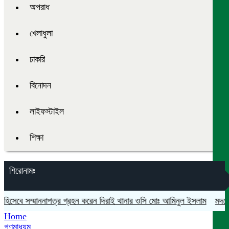
অপরাধ
খেলাধুলা
চাকরি
বিনোদন
লাইফস্টাইল
শিক্ষা
শিরোনামঃ
হিসেবে সম্মাননাপত্র গ্রহন করেন দিরাই থানার ওসি মোঃ আমিনুল ইসলাম
মদনে প্র
Home
গণমাধ্যম