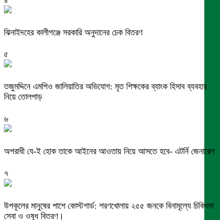
ঝিনাইদহের কালীগঞ্জে সরকারি অনুদানের চেক বিতরণ
৫
তজুমদ্দিনে এমপিও জালিয়াতির অভিযোগ: মৃত শিক্ষকের ব্যাংক হিসাব ব্যবহার
নিয়ে তোলপাড়
৬
অপরাধী যে-ই হোক তাকে আইনের আওতায় নিয়ে আসতে হবে- এটর্নি জেনারেল
৭
উপকূলের মানুষের পাশে কোস্টগার্ড: শরণখোলায় ২৫৫ জনকে বিনামূল্যে চিকিৎসা
সেবা ও ওষুধ বিতরণ।