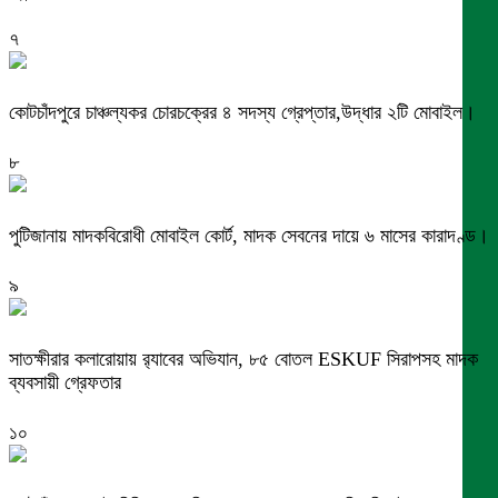
৭
কোটচাঁদপুরে চাঞ্চল্যকর চোরচক্রের ৪ সদস্য গ্রেপ্তার,উদ্ধার ২টি মোবাইল।
৮
পুটিজানায় মাদকবিরোধী মোবাইল কোর্ট, মাদক সেবনের দায়ে ৬ মাসের কারাদণ্ড।
৯
সাতক্ষীরার কলারোয়ায় র‍্যাবের অভিযান, ৮৫ বোতল ESKUF সিরাপসহ মাদক
ব্যবসায়ী গ্রেফতার
১০