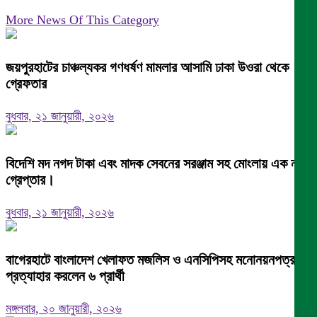
More News Of This Category
জয়পুরহাটের চাঞ্চল্যকর গণধর্ষণ মামলার আসামি ঢাকা উওরা থেকে
গ্রেফতার
বুধবার, ২১ জানুয়ারী, ২০২৬
বিদেশি মদ নগদ টাকা এবং মাদক সেবনের সরঞ্জাম সহ মোংলায় এক নারী
গ্রেপ্তার।
বুধবার, ২১ জানুয়ারী, ২০২৬
বাগেরহাটে বাংলাদেশ খেলাফত মজলিস ও এনসিপিসহ মনোনয়নপত্র
প্রত্যাহার করলেন ৬ প্রার্থী
মঙ্গলবার, ২০ জানুয়ারী, ২০২৬