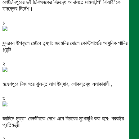
কোটচাঁদপুরের দুই চিকিৎসকের বিরুদ্ধে আদালতে মামলা,পি’ বিআই’কে
তদন্তের নির্দেশ।
১
সুন্দরবন উপকূলে মেটবে তৃষ্ণা: জয়মনির ঘোলে কোস্টগার্ডের আধুনিক পানির
প্ল্যান্ট
২
মহেশপুরে নিজ ঘরে ঝুলন্ত লাশ উদ্ধার, শোকস্তব্ধ এলাকাবাসী ,
৩
জামিনে মুক্ত’ বেনজীরকে দেশে এনে বিচারের মুখোমুখি করা হবে: পররাষ্ট্র
প্রতিমন্ত্রী
৪