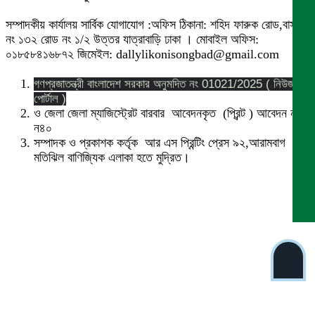
সম্পাদকীয় কার্যালয় সার্বিক যোগাযোগ :অফিস ঠিকানা: শহিদ ফারুক রোড,বাসা
নং ১৩২ রোড নং ১/২ উত্তর যাত্রাবাড়ি ঢাকা । মোবাইল অফিস:
০১৮৫৮৪১৬৮৭২ জিমেইল: dallylikonisongbad@gmail.com
গণপ্রজাতন্ত্রী বাংলাদেশ সরকার অনুমদিত নং 01021/2025 ( নিউজ
পোর্টাল )
ও জেলা জেলা ম্যাজিস্ট্রেট বারবার আবেদনকৃত (প্রিন্ট ) আবেদন নং
ন৪০
সম্পাদক ও প্রকাশক কর্তৃক আর এস প্রিন্টিং প্রেস ৯২,আরামবাগ
মতিঝিল বাণিজ্যিক এলাকা হতে মুদ্রিত।