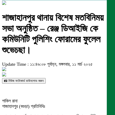
শাজাহানপুর থানায় বিশেষ মতবিনিময়
সভা অনুষ্ঠিত – রেঞ্জ ডিআইজি কে
কমিউনিটি পুলিশিং ফোরামের ফুলেল
শুভেচছা।
Update Time : ১১:৪৬:০৮ পূর্বাহ্ন, মঙ্গলবার, ১১ মার্চ ২০২৫
📸 নিউজ ফটোকার্ড ডাউনলোড করুন
শাকিল রানা
শাজাহানপুর (বগুড়া) প্রতিনিধিঃ