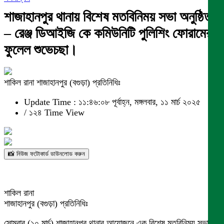
শাজাহানপুর থানায় বিশেষ মতবিনিময় সভা অনুষ্ঠিত
– রেঞ্জ ডিআইজি কে কমিউনিটি পুলিশিং ফোরামের
ফুলেল শুভেচছা।
শাকিল রানা শাজাহানপুর (বগুড়া) প্রতিনিধিঃ
Update Time : ১১:৪৬:০৮ পূর্বাহ্ন, মঙ্গলবার, ১১ মার্চ ২০২৫
/
১২৪ Time View
📸 নিউজ ফটোকার্ড ডাউনলোড করুন
শাকিল রানা
শাজাহানপুর (বগুড়া) প্রতিনিধিঃ
সোমবার (১০ মার্চ) শাজাহানপুর থানার আয়োজনে এক বিশেষ মতবিনিময় সভা ও