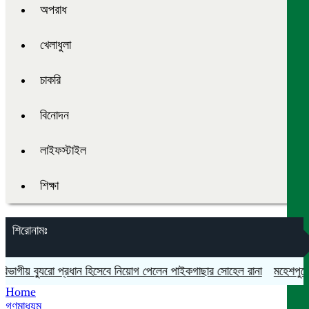
অপরাধ
খেলাধুলা
চাকরি
বিনোদন
লাইফস্টাইল
শিক্ষা
শিরোনামঃ
গীয় ব্যুরো প্রধান হিসেবে নিয়োগ পেলেন পাইকগাছার সোহেল রানা
মহেশপুরে সাম
Home
গণমাধ্যম