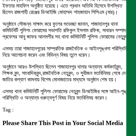
ইফতার মাহফিল অনুষ্ঠিত হয়েছে। এতে প্রধান অতিথি হিসেবে উপস্থিত
ছিলেন রাজশাহী রেঞ্জের ডিআইজি মোহাম্মদ শাহজাহান পিপিএম (বার)।
অনুষ্ঠানে সৌজন্য সাক্ষাৎ করে ফুলের শুভেচ্ছা জানান, শাজাহানপুর থানা
কমিউনিটি পুলিশং ফোরামের সভাপতি রফিকুল ইসলাম রফিক, সাধারন সম্পাদক
প্রফেসর আবু জাফর আলমগীর সহ থানা কমিউনিটি পুলিশং ফোরামের নেতৃবৃন্দ।
এসময় তারা শাজাহানপুরের সাম্প্রতিক রাজনৈতিক ও আইনশৃঙ্খলা পরিস্থিতি
নিয়ে আলোচনা করেন এবং বিভিন্ন বিষয় তুলে ধরেন।
অনুষ্ঠানে আরও উপস্থিত ছিলেন শাজাহানপুর থানার অন্যান্য কর্মকর্তাবৃন্দ,
শিক্ষক বৃন্দ, সাংবাদিকবৃন্দ,রাজনৈতিক নেতৃবৃন্দ, ও সুধীজন মতবিনিময় শেষে দেশ ও
জাতির কল্যাণ কামনায় বিশেষ মোনাজাতের মাধ্যমে অনুষ্ঠান শেষ হয়।
এসময় থানা কমিউনিটি পুলিশং ফোরামের নেতৃবৃন্দ ডিআইজির সঙ্গে আইন-শৃঙ্খলা
পরিস্থিতি ও অন্যান্য গুরুত্বপূর্ণ বিষয় নিয়ে মতবিনিময় করেন।
Tag :
Please Share This Post in Your Social Media