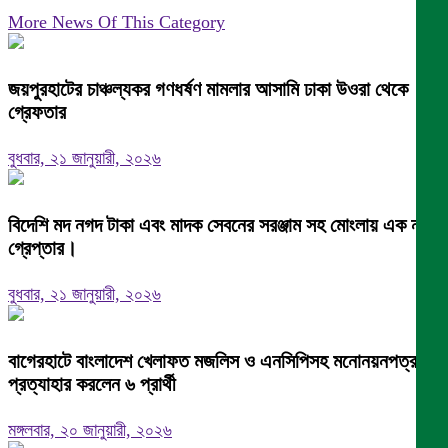
More News Of This Category
জয়পুরহাটের চাঞ্চল্যকর গণধর্ষণ মামলার আসামি ঢাকা উওরা থেকে
গ্রেফতার
বুধবার, ২১ জানুয়ারী, ২০২৬
বিদেশি মদ নগদ টাকা এবং মাদক সেবনের সরঞ্জাম সহ মোংলায় এক নারী
গ্রেপ্তার।
বুধবার, ২১ জানুয়ারী, ২০২৬
বাগেরহাটে বাংলাদেশ খেলাফত মজলিস ও এনসিপিসহ মনোনয়নপত্র
প্রত্যাহার করলেন ৬ প্রার্থী
মঙ্গলবার, ২০ জানুয়ারী, ২০২৬