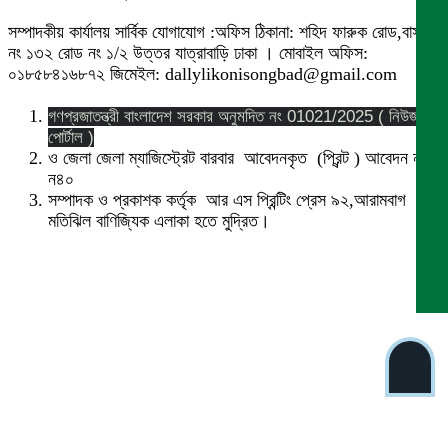
সম্পাদকীয় কার্যালয় সার্বিক যোগাযোগ :অফিস ঠিকানা: শহিদ ফারুক রোড,বাসা
নং ১৩২ রোড নং ১/২ উত্তর যাত্রাবাড়ি ঢাকা । মোবাইল অফিস:
০১৮৫৮৪১৬৮৭২ জিমেইল: dallylikonisongbad@gmail.com
গণপ্রজাতন্ত্রী বাংলাদেশ সরকার অনুমদিত নং 01021/2025 ( নিউজ
পোর্টাল )
ও জেলা জেলা ম্যাজিস্ট্রেট বারবার আবেদনকৃত (প্রিন্ট ) আবেদন নং
ন৪০
সম্পাদক ও প্রকাশক কর্তৃক আর এস প্রিন্টিং প্রেস ৯২,আরামবাগ
মতিঝিল বাণিজ্যিক এলাকা হতে মুদ্রিত।