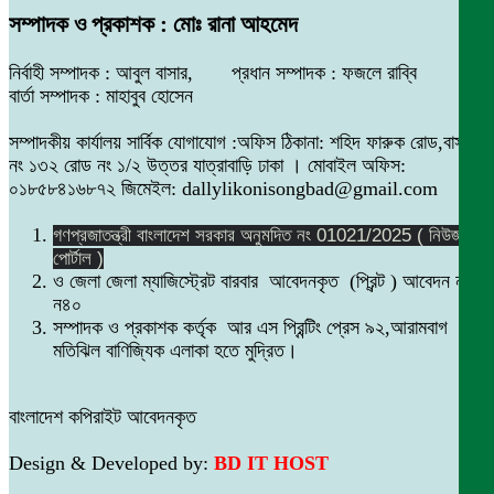
সম্পাদক ও প্রকাশক : মোঃ রানা আহমেদ
নির্বাহী সম্পাদক : আবুল বাসার, প্রধান সম্পাদক : ফজলে রাব্বি
বার্তা সম্পাদক : মাহাবুব হোসেন
সম্পাদকীয় কার্যালয় সার্বিক যোগাযোগ :অফিস ঠিকানা: শহিদ ফারুক রোড,বাসা
নং ১৩২ রোড নং ১/২ উত্তর যাত্রাবাড়ি ঢাকা । মোবাইল অফিস:
০১৮৫৮৪১৬৮৭২ জিমেইল: dallylikonisongbad@gmail.com
গণপ্রজাতন্ত্রী বাংলাদেশ সরকার অনুমদিত নং 01021/2025 ( নিউজ
পোর্টাল )
ও জেলা জেলা ম্যাজিস্ট্রেট বারবার আবেদনকৃত (প্রিন্ট ) আবেদন নং
ন৪০
সম্পাদক ও প্রকাশক কর্তৃক আর এস প্রিন্টিং প্রেস ৯২,আরামবাগ
মতিঝিল বাণিজ্যিক এলাকা হতে মুদ্রিত।
বাংলাদেশ কপিরাইট আবেদনকৃত
Design & Developed by:
BD IT HOST