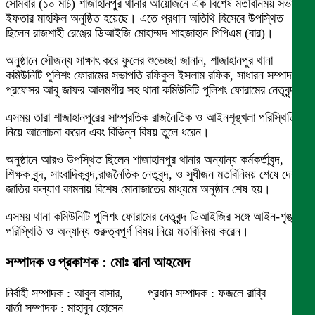
সোমবার (১০ মার্চ) শাজাহানপুর থানার আয়োজনে এক বিশেষ মতবিনিময় সভা ও
ইফতার মাহফিল অনুষ্ঠিত হয়েছে। এতে প্রধান অতিথি হিসেবে উপস্থিত
ছিলেন রাজশাহী রেঞ্জের ডিআইজি মোহাম্মদ শাহজাহান পিপিএম (বার)।
অনুষ্ঠানে সৌজন্য সাক্ষাৎ করে ফুলের শুভেচ্ছা জানান, শাজাহানপুর থানা
কমিউনিটি পুলিশং ফোরামের সভাপতি রফিকুল ইসলাম রফিক, সাধারন সম্পাদক
প্রফেসর আবু জাফর আলমগীর সহ থানা কমিউনিটি পুলিশং ফোরামের নেতৃবৃন্দ।
এসময় তারা শাজাহানপুরের সাম্প্রতিক রাজনৈতিক ও আইনশৃঙ্খলা পরিস্থিতি
নিয়ে আলোচনা করেন এবং বিভিন্ন বিষয় তুলে ধরেন।
অনুষ্ঠানে আরও উপস্থিত ছিলেন শাজাহানপুর থানার অন্যান্য কর্মকর্তাবৃন্দ,
শিক্ষক বৃন্দ, সাংবাদিকবৃন্দ,রাজনৈতিক নেতৃবৃন্দ, ও সুধীজন মতবিনিময় শেষে দেশ ও
জাতির কল্যাণ কামনায় বিশেষ মোনাজাতের মাধ্যমে অনুষ্ঠান শেষ হয়।
এসময় থানা কমিউনিটি পুলিশং ফোরামের নেতৃবৃন্দ ডিআইজির সঙ্গে আইন-শৃঙ্খলা
পরিস্থিতি ও অন্যান্য গুরুত্বপূর্ণ বিষয় নিয়ে মতবিনিময় করেন।
সম্পাদক ও প্রকাশক : মোঃ রানা আহমেদ
নির্বাহী সম্পাদক : আবুল বাসার, প্রধান সম্পাদক : ফজলে রাব্বি
বার্তা সম্পাদক : মাহাবুব হোসেন