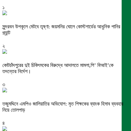
১
সুন্দরবন উপকূলে মেটবে তৃষ্ণা: জয়মনির ঘোলে কোস্টগার্ডের আধুনিক পানির
প্ল্যান্ট
২
কোটচাঁদপুরের দুই চিকিৎসকের বিরুদ্ধে আদালতে মামলা,পি’ বিআই’কে
তদন্তের নির্দেশ।
৩
তজুমদ্দিনে এমপিও জালিয়াতির অভিযোগ: মৃত শিক্ষকের ব্যাংক হিসাব ব্যবহার
নিয়ে তোলপাড়
৪