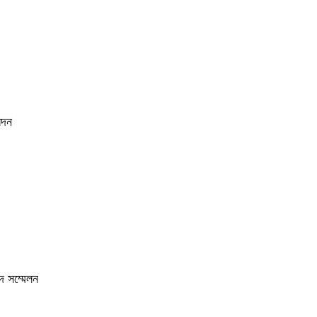
েদন
দ সম্মেলন