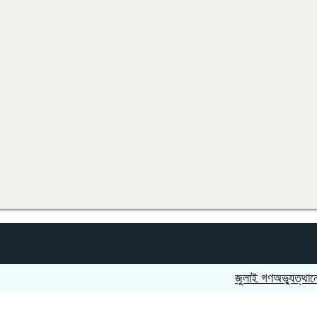
জুলাই গণঅভ্যুত্থানের শহিদদে