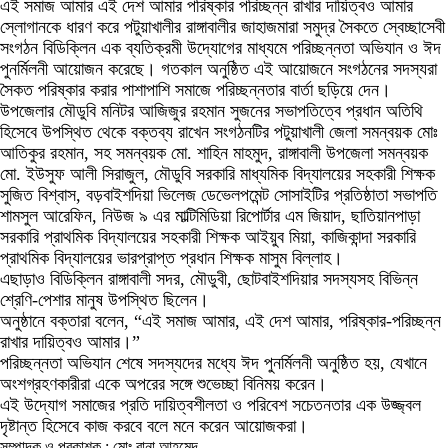
এই সমাজ আমার এই দেশ আমার পরিষ্কার পরিচ্ছন্ন রাখার দায়িত্বও আমার
স্লোগানকে ধারণ করে পটুয়াখালীর রাঙ্গাবালীর জাহাজমারা সমুদ্র সৈকতে স্বেচ্ছাসেবী
সংগঠন বিডিক্লিন এক ব্যতিক্রমী উদ্যোগের মাধ্যমে পরিচ্ছন্নতা অভিযান ও ঈদ
পুনর্মিলনী আয়োজন করেছে। গতকাল অনুষ্ঠিত এই আয়োজনে সংগঠনের সদস্যরা
সৈকত পরিষ্কার করার পাশাপাশি সমাজে পরিচ্ছন্নতার বার্তা ছড়িয়ে দেন।
উপজেলার মৌডুবি মনিটর আজিজুর রহমান সুজনের সভাপতিত্বে প্রধান অতিথি
হিসেবে উপস্থিত থেকে বক্তব্য রাখেন সংগঠনটির পটুয়াখালী জেলা সমন্বয়ক মোঃ
আতিকুর রহমান, সহ সমন্বয়ক মো. শাহিন মাহমুদ, রাঙ্গাবালী উপজেলা সমন্বয়ক
মো. ইউসুফ আলী সিরাজুল, মৌডুবি সরকারি মাধ্যমিক বিদ্যালয়ের সহকারী শিক্ষক
সুজিত বিশ্বাস, বড়বাইশদিয়া ভিলেজ ডেভেলপমেন্ট সোসাইটির প্রতিষ্ঠাতা সভাপতি
শামসুল আরেফিন, নিউজ ৯ এর মাল্টিমিডিয়া রিপোর্টার এম জিয়াদ, ছাতিয়ানপাড়া
সরকারি প্রাথমিক বিদ্যালয়ের সহকারী শিক্ষক আইয়ুব মিয়া, কাজিকান্দা সরকারি
প্রাথমিক বিদ্যালয়ের ভারপ্রাপ্ত প্রধান শিক্ষক মাসুম বিল্লাহ।
এছাড়াও বিডিক্লিন রাঙ্গাবালী সদর, মৌডুবী, ছোটবাইশদিয়ার সদস্যসহ বিভিন্ন
শ্রেণি-পেশার মানুষ উপস্থিত ছিলেন।
অনুষ্ঠানে বক্তারা বলেন, “এই সমাজ আমার, এই দেশ আমার, পরিষ্কার-পরিচ্ছন্ন
রাখার দায়িত্বও আমার।”
পরিচ্ছন্নতা অভিযান শেষে সদস্যদের মধ্যে ঈদ পুনর্মিলনী অনুষ্ঠিত হয়, যেখানে
অংশগ্রহণকারীরা একে অপরের সঙ্গে শুভেচ্ছা বিনিময় করেন।
এই উদ্যোগ সমাজের প্রতি দায়িত্বশীলতা ও পরিবেশ সচেতনতার এক উজ্জ্বল
দৃষ্টান্ত হিসেবে কাজ করবে বলে মনে করেন আয়োজকরা।
সম্পাদক ও প্রকাশক : মোঃ রানা আহমেদ