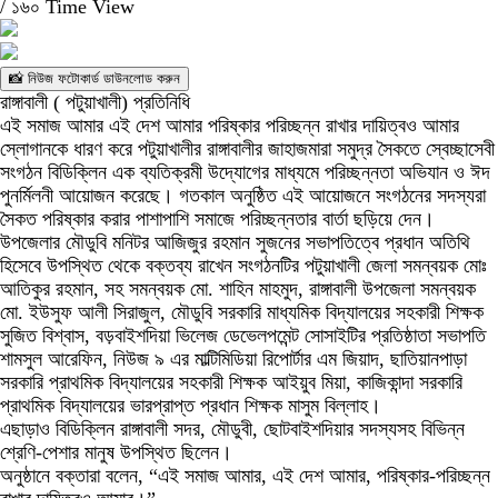
/
১৬০ Time View
📸 নিউজ ফটোকার্ড ডাউনলোড করুন
রাঙ্গাবালী ( পটুয়াখালী) প্রতিনিধি
এই সমাজ আমার এই দেশ আমার পরিষ্কার পরিচ্ছন্ন রাখার দায়িত্বও আমার
স্লোগানকে ধারণ করে পটুয়াখালীর রাঙ্গাবালীর জাহাজমারা সমুদ্র সৈকতে স্বেচ্ছাসেবী
সংগঠন বিডিক্লিন এক ব্যতিক্রমী উদ্যোগের মাধ্যমে পরিচ্ছন্নতা অভিযান ও ঈদ
পুনর্মিলনী আয়োজন করেছে। গতকাল অনুষ্ঠিত এই আয়োজনে সংগঠনের সদস্যরা
সৈকত পরিষ্কার করার পাশাপাশি সমাজে পরিচ্ছন্নতার বার্তা ছড়িয়ে দেন।
উপজেলার মৌডুবি মনিটর আজিজুর রহমান সুজনের সভাপতিত্বে প্রধান অতিথি
হিসেবে উপস্থিত থেকে বক্তব্য রাখেন সংগঠনটির পটুয়াখালী জেলা সমন্বয়ক মোঃ
আতিকুর রহমান, সহ সমন্বয়ক মো. শাহিন মাহমুদ, রাঙ্গাবালী উপজেলা সমন্বয়ক
মো. ইউসুফ আলী সিরাজুল, মৌডুবি সরকারি মাধ্যমিক বিদ্যালয়ের সহকারী শিক্ষক
সুজিত বিশ্বাস, বড়বাইশদিয়া ভিলেজ ডেভেলপমেন্ট সোসাইটির প্রতিষ্ঠাতা সভাপতি
শামসুল আরেফিন, নিউজ ৯ এর মাল্টিমিডিয়া রিপোর্টার এম জিয়াদ, ছাতিয়ানপাড়া
সরকারি প্রাথমিক বিদ্যালয়ের সহকারী শিক্ষক আইয়ুব মিয়া, কাজিকান্দা সরকারি
প্রাথমিক বিদ্যালয়ের ভারপ্রাপ্ত প্রধান শিক্ষক মাসুম বিল্লাহ।
এছাড়াও বিডিক্লিন রাঙ্গাবালী সদর, মৌডুবী, ছোটবাইশদিয়ার সদস্যসহ বিভিন্ন
শ্রেণি-পেশার মানুষ উপস্থিত ছিলেন।
অনুষ্ঠানে বক্তারা বলেন, “এই সমাজ আমার, এই দেশ আমার, পরিষ্কার-পরিচ্ছন্ন