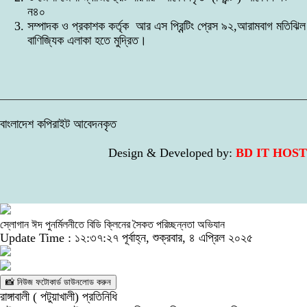
ন৪০
সম্পাদক ও প্রকাশক কর্তৃক আর এস প্রিন্টিং প্রেস ৯২,আরামবাগ মতিঝিল
বাণিজ্যিক এলাকা হতে মুদ্রিত।
বাংলাদেশ কপিরাইট আবেদনকৃত
Design & Developed by:
BD IT HOST
স্লোগান ঈদ পুনর্মিলনীতে বিডি ক্লিনের সৈকত পরিচ্ছন্নতা অভিযান
Update Time : ১২:৩৭:২৭ পূর্বাহ্ন, শুক্রবার, ৪ এপ্রিল ২০২৫
📸 নিউজ ফটোকার্ড ডাউনলোড করুন
রাঙ্গাবালী ( পটুয়াখালী) প্রতিনিধি