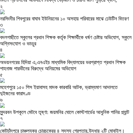
মদনে প্রশাসনের অভিযানে নিষিদ্ধ বেড়জাল ও চায়না জাল পুড়িয়ে ধ্বংস,
২
নরসিংদীর শিবপুরের বাঘাব ইউনিয়নের ১০ অসহায় পরিবারের মাঝে ঢেউটিন বিতরণ
৩
বদলগাছীতে স্কুলের প্রধান শিক্ষক কর্তৃক শিক্ষার্থীকে ধর্ষণ চেষ্টার অভিযোগ, স্কুলে
অগ্নিসংযোগ ও ভাংচুর
৪
অভয়নগরের হিদিয়া এ,এনএইচ মাধ্যমিক বিদ্যালয়ের ভরপ্রাপ্ত প্রধান শিক্ষক
শাহনাজ পারভীনের বিরুদ্ধে অনিয়মের অভিযোগ
৫
মহেশপুরে ১৫০ পিস ইয়াবাসহ মাদক কারবারি আটক, ভ্রাম্যমাণ আদালতে
দুইজনের কারাদণ্ড
৬
সুন্দরবন উপকূলে মেটবে তৃষ্ণা: জয়মনির ঘোলে কোস্টগার্ডের আধুনিক পানির প্ল্যান্ট
৭
কোটচাঁদপুরে চাঞ্চল্যকর চোরচক্রের ৪ সদস্য গ্রেপ্তার,উদ্ধার ২টি মোবাইল।