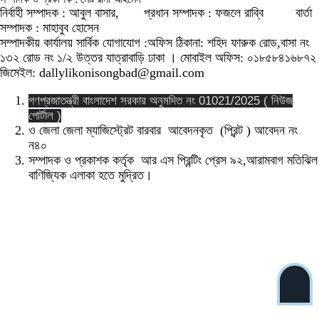
নির্বাহী সম্পাদক : আবুল বাসার, প্রধান সম্পাদক : ফজলে রাব্বি বার্তা
সম্পাদক : মাহাবুব হোসেন
সম্পাদকীয় কার্যালয় সার্বিক যোগাযোগ :অফিস ঠিকানা: শহিদ ফারুক রোড,বাসা নং
১৩২ রোড নং ১/২ উত্তর যাত্রাবাড়ি ঢাকা । মোবাইল অফিস: ০১৮৫৮৪১৬৮৭২
জিমেইল: dallylikonisongbad@gmail.com
গণপ্রজাতন্ত্রী বাংলাদেশ সরকার অনুমদিত নং 01021/2025 ( নিউজ
পোর্টাল )
ও জেলা জেলা ম্যাজিস্ট্রেট বারবার আবেদনকৃত (প্রিন্ট ) আবেদন নং
ন৪০
সম্পাদক ও প্রকাশক কর্তৃক আর এস প্রিন্টিং প্রেস ৯২,আরামবাগ মতিঝিল
বাণিজ্যিক এলাকা হতে মুদ্রিত।