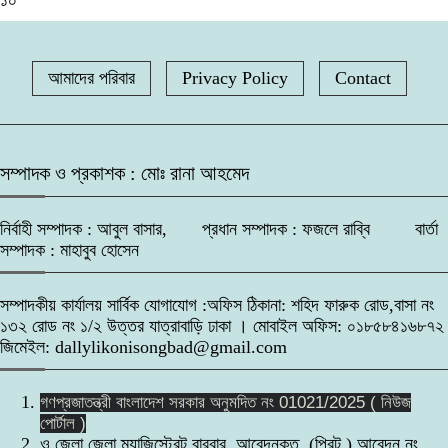
১০
আমাদের পরিবার
Privacy Policy
Contact
সম্পাদক ও প্রকাশক : মোঃ রানা আহমেদ
নির্বাহী সম্পাদক : আবুল বাসার, প্রধান সম্পাদক : ফজলে রাব্বি বার্তা
সম্পাদক : মাহাবুব হোসেন
সম্পাদকীয় কার্যালয় সার্বিক যোগাযোগ :অফিস ঠিকানা: শহিদ ফারুক রোড,বাসা নং
১৩২ রোড নং ১/২ উত্তর যাত্রাবাড়ি ঢাকা । মোবাইল অফিস: ০১৮৫৮৪১৬৮৭২
জিমেইল: dallylikonisongbad@gmail.com
গণপ্রজাতন্ত্রী বাংলাদেশ সরকার অনুমদিত নং 01021/2025 ( নিউজ
পোর্টাল )
ও জেলা জেলা ম্যাজিস্ট্রেট বারবার আবেদনকৃত (প্রিন্ট ) আবেদন নং