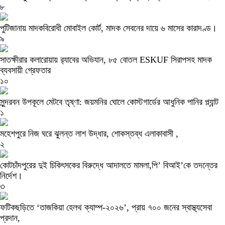
৮
পুটিজানায় মাদকবিরোধী মোবাইল কোর্ট, মাদক সেবনের দায়ে ৬ মাসের কারাদণ্ড।
৯
সাতক্ষীরার কলারোয়ায় র‍্যাবের অভিযান, ৮৫ বোতল ESKUF সিরাপসহ মাদক
ব্যবসায়ী গ্রেফতার
১০
সুন্দরবন উপকূলে মেটবে তৃষ্ণা: জয়মনির ঘোলে কোস্টগার্ডের আধুনিক পানির প্ল্যান্ট
১
মহেশপুরে নিজ ঘরে ঝুলন্ত লাশ উদ্ধার, শোকস্তব্ধ এলাকাবাসী ,
২
কোটচাঁদপুরের দুই চিকিৎসকের বিরুদ্ধে আদালতে মামলা,পি’ বিআই’কে তদন্তের
নির্দেশ।
৩
ফটিকছড়িতে ‘তাজকিয়া হেলথ ক্যাম্প-২০২৬’, প্রায় ৭০০ জনের স্বাস্থ্যসেবা
প্রদান,