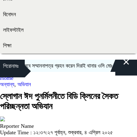
বিনোদন
লাইফস্টাইল
শিক্ষা
×
্ট অফিসার হিসেবে সম্মাননাপত্র গ্রহন করেন দিরাই থানার ওসি মোঃ আমিনুল ইসলাম
শিরোনামঃ
Home
অন্যান্য
,
অভিযান
স্লোগান ঈদ পুনর্মিলনীতে বিডি ক্লিনের সৈকত
পরিচ্ছন্নতা অভিযান
Reporter Name
Update Time : ১২:৩৭:২৭ পূর্বাহ্ন, শুক্রবার, ৪ এপ্রিল ২০২৫