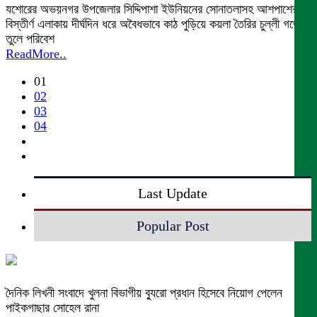
যশোরের অভয়নগর উপজেলার সিদ্দিপাশা ইউনিয়নের সোনাতলাসহ আশপাশের
বিস্তীর্ণ এলাকায় দীর্ঘদিন ধরে অবৈধভাবে কাঠ পুড়িয়ে কয়লা তৈরির চুল্লী গড়ে
তুলে পরিবেশ
ReadMore..
01
02
03
04
Last Update
Popular Post
দৈনিক লিখনী সংবাদে খুলনা বিভাগীয় ব্যুরো প্রধান হিসেবে নিয়োগ পেলেন
পাইকগাছার সোহেল রানা