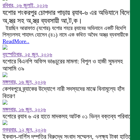
রবিবার, ২৬ জুলাই, ২০২৬
যশোর শংকরপুর চোপদার পাড়ায় র‍্যাব-৬ এর অভিযানে বিদেশী
অ,স্ত্র সহ অ,স্ত্র ব্যবসায়ী আ,ট,ক।
ইয়াছিন আরাফাত (যশোর) যশোর শহরে র‌্যাবের অভিযানে একটি বিদেশি
পিস্তলসহ শাহাদৎ হোসেন (৪১) নামে এক কথিত অবৈধ অস্ত্র ব্যবসায়ীকে
ReadMore..
বৃহস্পতিবার, ২৫ জুন, ২০২৬
যশোরে বিএনপি অফিস ভাঙচুরের মামলা: বিপুল ও হাজী সুমনসহ
আসামি ৩৯
মঙ্গলবার, ১৬ জুন, ২০২৬
কেশবপুরে ব্র্যাকের উদ্যোগে নারী সদস্যদের মাঝে বিনামূল্যে হাঁস
বিতরণ
মঙ্গলবার, ১৬ জুন, ২০২৬
যশোরে র‍্যাব ৬ এর হাতে মাদকসহ আটক ০১ ভিন্ন বক্তব্য পরিবারের
শুক্রবার, ১২ জুন, ২০২৬
ইকবাল-নার্গিস দম্পতির বিরুদ্ধে সংবাদ সম্মেলন, ৭লক্ষ্য টাকা হাতিয়ে