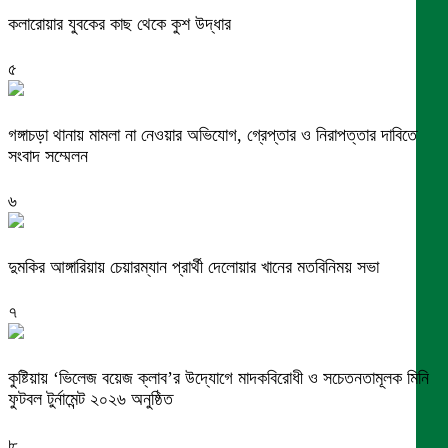
কলারোয়ার যুবকের কাছ থেকে কুশ উদ্ধার
৫
গঙ্গাচড়া থানায় মামলা না নেওয়ার অভিযোগ, গ্রেপ্তার ও নিরাপত্তার দাবিতে
সংবাদ সম্মেলন
৬
দুমকির আঙ্গারিয়ায় চেয়ারম্যান প্রার্থী দেলোয়ার খানের মতবিনিময় সভা
৭
কুষ্টিয়ায় ‘ভিলেজ বয়েজ ক্লাব’র উদ্যোগে মাদকবিরোধী ও সচেতনতামূলক মিনি
ফুটবল টুর্নামেন্ট ২০২৬ অনুষ্ঠিত
৮