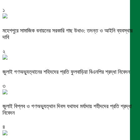
১
মহেশপুরে সামাজিক বনায়নের সরকারি গাছ উধাও: তদন্ত ও আইনি ব্যবস্থার
দাবি
২
জুলাই গণঅভ্যুত্থানের শহিদদের প্রতি ফুলবাড়িয়া বিএনপির শ্রদ্ধা নিবেদন
৩
জুলাই বিপ্লব ও গণঅভ্যুত্থান দিবস যথাযথ মর্যাদায় শহীদদের প্রতি শ্রদ্ধা
নিবেদন
৪