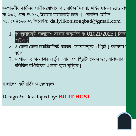
সম্পাদকীয় কার্যালয় সার্বিক যোগাযোগ :অফিস ঠিকানা: শহিদ ফারুক রোড,বাসা
নং ১৩২ রোড নং ১/২ উত্তর যাত্রাবাড়ি ঢাকা । মোবাইল অফিস:
০১৮৫৮৪১৬৮৭২ জিমেইল: dallylikonisongbad@gmail.com
গণপ্রজাতন্ত্রী বাংলাদেশ সরকার অনুমদিত নং 01021/2025 ( নিউজ
পোর্টাল )
ও জেলা জেলা ম্যাজিস্ট্রেট বারবার আবেদনকৃত (প্রিন্ট ) আবেদন নং
ন৪০
সম্পাদক ও প্রকাশক কর্তৃক আর এস প্রিন্টিং প্রেস ৯২,আরামবাগ
মতিঝিল বাণিজ্যিক এলাকা হতে মুদ্রিত।
বাংলাদেশ কপিরাইট আবেদনকৃত
Design & Developed by:
BD IT HOST