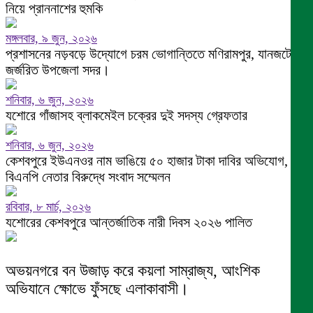
নিয়ে প্রাননাশের হুমকি
মঙ্গলবার, ৯ জুন, ২০২৬
প্রশাসনের নড়বড়ে উদ্যোগে চরম ভোগান্তিতে মণিরামপুর, যানজটে
জর্জরিত উপজেলা সদর।
শনিবার, ৬ জুন, ২০২৬
যশোরে গাঁজাসহ ব্লাকমেইল চক্রের দুই সদস্য গ্রেফতার
শনিবার, ৬ জুন, ২০২৬
কেশবপুরে ইউএনওর নাম ভাঙিয়ে ৫০ হাজার টাকা দাবির অভিযোগ,
বিএনপি নেতার বিরুদ্ধে সংবাদ সম্মেলন
রবিবার, ৮ মার্চ, ২০২৬
যশোরের কেশবপুরে আন্তর্জাতিক নারী দিবস ২০২৬ পালিত
অভয়নগরে বন উজাড় করে কয়লা সাম্রাজ্য, আংশিক
অভিযানে ক্ষোভে ফুঁসছে এলাকাবাসী।