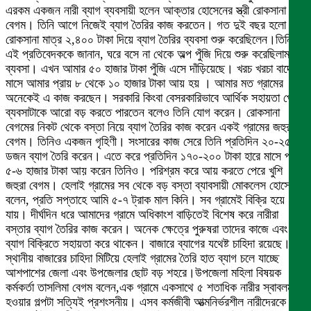
এরকম একজন নারী ব্যাগ ব্যবসায়ী হলেন আক্তার হোসেনের স্ত্রী রোকসানা
বেগম। তিনি আগে নিজেই ব্যাগ তৈরির কাজ করতেন। গত দুই বছর হলো
রোকসানা মাত্র ২,৪০০ টাকা দিয়ে ব্যাগ তৈরির ব্যবসা শুরু করেছিলেন।তিনি
এই প্রতিবেদককে জানান, ঘরে বসে না থেকে অল্প পুঁজি দিয়ে শুরু করেছিলাম
ব্যবসা। এখন আমার ৫০ হাজার টাকা পুঁজি এসে দাঁড়িয়েছে। খরচ খরচা বাদে
মাসে আমার প্রায় ৮ থেকে ১০ হাজার টাকা আয় হয় । আমার মত গ্রামের
অনেকেই এ কাজ করছেন। সরকারি কিংবা বেসরকারিভাবে আর্থিক সহায়তা পেলে
ব্যবসাটাকে আরো বড় করতে পারতেন বলেও তিনি যোগ করেন। রোকসানা
বেগমের নিকট থেকে বস্তা নিয়ে ব্যাগ তৈরির কাজ করেন একই গ্রামের জহুরা
বেগম। তিনিও একজন গৃহিণী। সংসারের কাজ সেরে তিনি প্রতিদিন ২০-২৫
ডজন ব্যাগ তৈরি করেন। এতে করে প্রতিদিন ১৭০-২০০ টাকা হারে মাসে প্রায়
৫-৬ হাজার টাকা আয় করেন তিনিও। পরিশ্রম করে আয় করতে পেরে খুশি
জহুরা বেগম। হেলাই গ্রামের সব থেকে বড় বস্তা ব্যাবসায়ী মোকলেস হোসেন
বলেন, প্রতি সপ্তাহে আমি ৫-৭ ট্রাক মাল কিনি। সব গ্রামেই বিক্রি হয়ে
যায়। দীর্ঘদিন ধরে আমাদের গ্রামে অধিকাংশ বাড়িতেই বিশেষ করে নারীরা
বস্তার ব্যাগ তৈরির কাজ করেন। অনেক ক্ষেত্রে পুরুষরা তাদের কাজে এবং
ব্যাগ বিক্রিতে সহায়তা করে থাকেন। বাজারে ব্যাগের যথেষ্ট চাহিদা রয়েছে।
স্থানীয় বাজারের চাহিদা মিটিয়ে হেলাই গ্রামের তৈরি হাত ব্যাগ চলে যাচ্ছে
আশপাশের জেলা এবং উপজেলার ছোট বড় শহরে।উপজেলা মহিলা বিষয়ক
কর্মকর্তা তাসলিমা বেগম বলেন,এক গ্রামে একসাথে ৫ শতাধিক নারীর স্বাবলম্বী
হওয়ার গল্পটা সত্যিই প্রশংসনীয়। এসব কর্মজীবী আত্মনির্ভরশীল নারীদেরকে