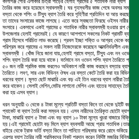
কালীগঞ্জ পৌর এলাকার চিত্রা পাড়ের হেলাই গ্রামের ৫ শতাধিক নারী ব্যাগ
তৈরির কাজ করে হয়েছেন স্বাবলম্বী। ঘর গৃহস্থলীর কাজ শেষে অবসর সময়ে
বস্তা থেকে শপিং ও টিস্যু ব্যাগ তৈরি করে গৃহিণীরা প্রতিদিন যা আয় করছেন
তা তাদের সংসারের কাজে লাগছে। এতে করে স্বচ্ছতা ফিরছে ওইসব নারীর
সংসারে। একসাথে একই গ্রামের ৫ শতাধিক নারীর স্বাবলম্বী হওয়ার গল্প কেবল
উপজেলার হেলাই গ্রামেরই। যে কারণে আশপাশে সকলের নিকট গ্রামটি ব্যাগের
গ্রাম হিসেবে পরিচিত লাভ করেছে। প্রবল ইচ্ছা শক্তি ও আগ্রহ থেকে কঠোর
পরিশ্রম করে গ্রামের এ সকল নারী নিজেদেরকে করেছেন আত্মনির্ভরশীল এবং
স্বাবলম্বী । খোঁজ নিয়ে জানা যায়,হেলাই গ্রামে বস্তা, টিস্যু এবং নন ওভেনের
শপিং ব্যাগ তৈরি করা হয়ে থাকে। বর্তমানে নন ওভেন শপিং ব্যাগ তৈরিতে প্রায়
৫০ জন নারী শ্রমিক কাজ করলেও অধিকাংশ নারী কাজ করছেন বস্তার ব্যাগ
তৈরিতে। লবণ, সার এবং বিভিন্ন ঔষধ এর বস্তা কেটে তৈরি করা হয় বিভিন্ন
ধরনের ব্যাগ। মূলত ছোট মাঝারি এবং বড় এই তিন ধরনের ব্যাগ নারীরা তৈরি
করে থাকেন। সেলাই মেশিন,মোটর লাগানো মেশিন এবং হাতের সাহায্যে তৈরি
করা হয় এসব ব্যাগ।
ধরন অনুযায়ী ৩ থেকে ৪ টাকা মূল্যে প্রতিটি বস্তা কিনে তা থেকে দুইটি করে
প্যাকেট বা ব্যাগ তৈরি করা সম্ভব হয়। এসব নারীদের তৈরিকৃত ছোটো ব্যাগ ৩
টাকা, মাঝারি ব্যাগ ৫ টাকা এবং বড় ব্যাগ ১০ টাকা মূল্যে খুচরা বাজারে বিক্রি
হয়।এই গ্রামেই ছোটো বড় মিলে ব্যাগ ব্যবসায়ী আছে প্রায় শতাধিক।তারা
বাইরে থেকে ট্রাক ভর্তি বস্তা কিনে তা পানিতে পরিষ্কার করে রোদে শুকিয়ে
এরপর ব্যাগ তৈরির নারী শ্রমিকদের নিকট প্রদান করেন নির্দিষ্ট মজুরির বিনিময়ে।