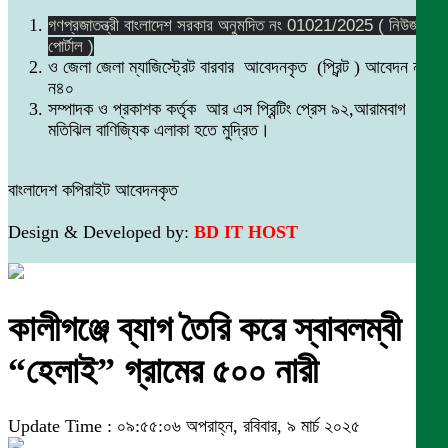
গণপ্রজাতন্ত্রী বাংলাদেশ সরকার অনুমদিত নং 01021/2025 ( নিউজ
পোর্টাল )
ও জেলা জেলা ম্যাজিস্ট্রেট বারবার আবেদনকৃত (প্রিন্ট ) আবেদন নং
ন৪০
সম্পাদক ও প্রকাশক কর্তৃক আর এস প্রিন্টিং প্রেস ৯২,আরামবাগ
মতিঝিল বাণিজ্যিক এলাকা হতে মুদ্রিত।
বাংলাদেশ কপিরাইট আবেদনকৃত
Design & Developed by:
BD IT HOST
কালীগঞ্জে ব্যাগ তৈরি করে স্বাবলম্বী
“হেলাই” গ্রামের ৫০০ নারী
Update Time : ০৯:৫৫:০৬ অপরাহ্ন, রবিবার, ৯ মার্চ ২০২৫