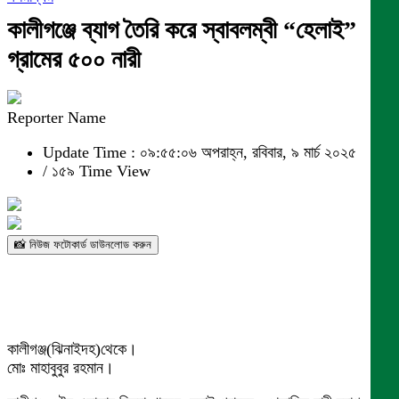
কালীগঞ্জে ব্যাগ তৈরি করে স্বাবলম্বী “হেলাই”
গ্রামের ৫০০ নারী
Reporter Name
Update Time : ০৯:৫৫:০৬ অপরাহ্ন, রবিবার, ৯ মার্চ ২০২৫
/
১৫৯ Time View
📸 নিউজ ফটোকার্ড ডাউনলোড করুন
কালীগঞ্জ(ঝিনাইদহ)থেকে।
মোঃ মাহাবুবুর রহমান।