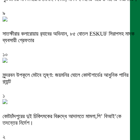
৯
সাতক্ষীরার কলারোয়ায় র‍্যাবের অভিযান, ৮৫ বোতল ESKUF সিরাপসহ মাদক
ব্যবসায়ী গ্রেফতার
১০
সুন্দরবন উপকূলে মেটবে তৃষ্ণা: জয়মনির ঘোলে কোস্টগার্ডের আধুনিক পানির
প্ল্যান্ট
১
কোটচাঁদপুরের দুই চিকিৎসকের বিরুদ্ধে আদালতে মামলা,পি’ বিআই’কে
তদন্তের নির্দেশ।
২