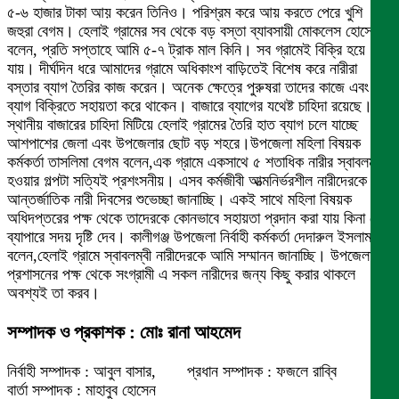
৫-৬ হাজার টাকা আয় করেন তিনিও। পরিশ্রম করে আয় করতে পেরে খুশি
জহুরা বেগম। হেলাই গ্রামের সব থেকে বড় বস্তা ব্যাবসায়ী মোকলেস হোসেন
বলেন, প্রতি সপ্তাহে আমি ৫-৭ ট্রাক মাল কিনি। সব গ্রামেই বিক্রি হয়ে
যায়। দীর্ঘদিন ধরে আমাদের গ্রামে অধিকাংশ বাড়িতেই বিশেষ করে নারীরা
বস্তার ব্যাগ তৈরির কাজ করেন। অনেক ক্ষেত্রে পুরুষরা তাদের কাজে এবং
ব্যাগ বিক্রিতে সহায়তা করে থাকেন। বাজারে ব্যাগের যথেষ্ট চাহিদা রয়েছে।
স্থানীয় বাজারের চাহিদা মিটিয়ে হেলাই গ্রামের তৈরি হাত ব্যাগ চলে যাচ্ছে
আশপাশের জেলা এবং উপজেলার ছোট বড় শহরে।উপজেলা মহিলা বিষয়ক
কর্মকর্তা তাসলিমা বেগম বলেন,এক গ্রামে একসাথে ৫ শতাধিক নারীর স্বাবলম্বী
হওয়ার গল্পটা সত্যিই প্রশংসনীয়। এসব কর্মজীবী আত্মনির্ভরশীল নারীদেরকে
আন্তর্জাতিক নারী দিবসের শুভেচ্ছা জানাচ্ছি। একই সাথে মহিলা বিষয়ক
অধিদপ্তরের পক্ষ থেকে তাদেরকে কোনভাবে সহায়তা প্রদান করা যায় কিনা সে
ব্যাপারে সদয় দৃষ্টি দেব। কালীগঞ্জ উপজেলা নির্বাহী কর্মকর্তা দেদারুল ইসলাম
বলেন,হেলাই গ্রামে স্বাবলম্বী নারীদেরকে আমি সম্মানন জানাচ্ছি। উপজেলা
প্রশাসনের পক্ষ থেকে সংগ্রামী এ সকল নারীদের জন্য কিছু করার থাকলে
অবশ্যই তা করব।
সম্পাদক ও প্রকাশক : মোঃ রানা আহমেদ
নির্বাহী সম্পাদক : আবুল বাসার, প্রধান সম্পাদক : ফজলে রাব্বি
বার্তা সম্পাদক : মাহাবুব হোসেন