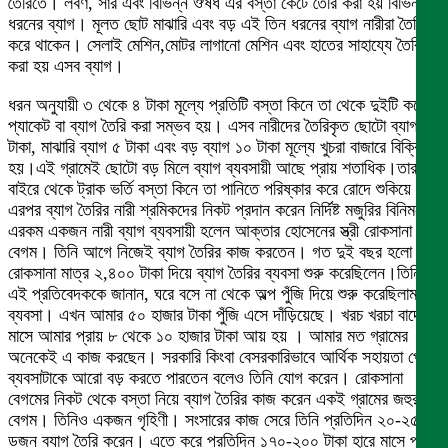
তৈরিতে। লবণ, সার এবং বিভিন্ন ঔষধ এর বস্তা কেটে তৈরি করা হয় বিভিন্ন
ধরনের ব্যাগ। মূলত ছোট মাঝারি এবং বড় এই তিন ধরনের ব্যাগ নারীরা তৈরি
করে থাকেন। সেলাই মেশিন,মোটর লাগানো মেশিন এবং হাতের সাহায্যে তৈরি
করা হয় এসব ব্যাগ।
ধরন অনুযায়ী ৩ থেকে ৪ টাকা মূল্যে প্রতিটি বস্তা কিনে তা থেকে দুইটি করে
প্যাকেট বা ব্যাগ তৈরি করা সম্ভব হয়। এসব নারীদের তৈরিকৃত ছোটো ব্যাগ ৩
টাকা, মাঝারি ব্যাগ ৫ টাকা এবং বড় ব্যাগ ১০ টাকা মূল্যে খুচরা বাজারে বিক্রি
হয়।এই গ্রামেই ছোটো বড় মিলে ব্যাগ ব্যবসায়ী আছে প্রায় শতাধিক।তারা
বাইরে থেকে ট্রাক ভর্তি বস্তা কিনে তা পানিতে পরিষ্কার করে রোদে শুকিয়ে
এরপর ব্যাগ তৈরির নারী শ্রমিকদের নিকট প্রদান করেন নির্দিষ্ট মজুরির বিনিময়ে।
এরকম একজন নারী ব্যাগ ব্যবসায়ী হলেন আক্তার হোসেনের স্ত্রী রোকসানা
বেগম। তিনি আগে নিজেই ব্যাগ তৈরির কাজ করতেন। গত দুই বছর হলো
রোকসানা মাত্র ২,৪০০ টাকা দিয়ে ব্যাগ তৈরির ব্যবসা শুরু করেছিলেন।তিনি
এই প্রতিবেদককে জানান, ঘরে বসে না থেকে অল্প পুঁজি দিয়ে শুরু করেছিলাম
ব্যবসা। এখন আমার ৫০ হাজার টাকা পুঁজি এসে দাঁড়িয়েছে। খরচ খরচা বাদে
মাসে আমার প্রায় ৮ থেকে ১০ হাজার টাকা আয় হয় । আমার মত গ্রামের
অনেকেই এ কাজ করছেন। সরকারি কিংবা বেসরকারিভাবে আর্থিক সহায়তা পেলে
ব্যবসাটাকে আরো বড় করতে পারতেন বলেও তিনি যোগ করেন। রোকসানা
বেগমের নিকট থেকে বস্তা নিয়ে ব্যাগ তৈরির কাজ করেন একই গ্রামের জহুরা
বেগম। তিনিও একজন গৃহিণী। সংসারের কাজ সেরে তিনি প্রতিদিন ২০-২৫
ডজন ব্যাগ তৈরি করেন। এতে করে প্রতিদিন ১৭০-২০০ টাকা হারে মাসে প্রায়