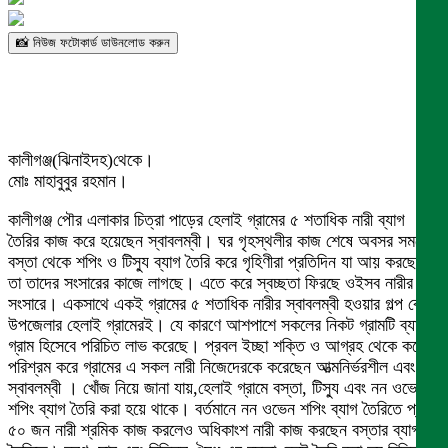
📸 নিউজ ফটোকার্ড ডাউনলোড করুন
কালীগঞ্জ(ঝিনাইদহ)থেকে।
মোঃ মাহাবুবুর রহমান।
কালীগঞ্জ পৌর এলাকার চিত্রা পাড়ের হেলাই গ্রামের ৫ শতাধিক নারী ব্যাগ
তৈরির কাজ করে হয়েছেন স্বাবলম্বী। ঘর গৃহস্থলীর কাজ শেষে অবসর সময়ে
বস্তা থেকে শপিং ও টিস্যু ব্যাগ তৈরি করে গৃহিণীরা প্রতিদিন যা আয় করছেন
তা তাদের সংসারের কাজে লাগছে। এতে করে স্বচ্ছতা ফিরছে ওইসব নারীর
সংসারে। একসাথে একই গ্রামের ৫ শতাধিক নারীর স্বাবলম্বী হওয়ার গল্প কেবল
উপজেলার হেলাই গ্রামেরই। যে কারণে আশপাশে সকলের নিকট গ্রামটি ব্যাগের
গ্রাম হিসেবে পরিচিত লাভ করেছে। প্রবল ইচ্ছা শক্তি ও আগ্রহ থেকে কঠোর
পরিশ্রম করে গ্রামের এ সকল নারী নিজেদেরকে করেছেন আত্মনির্ভরশীল এবং
স্বাবলম্বী । খোঁজ নিয়ে জানা যায়,হেলাই গ্রামে বস্তা, টিস্যু এবং নন ওভেনের
শপিং ব্যাগ তৈরি করা হয়ে থাকে। বর্তমানে নন ওভেন শপিং ব্যাগ তৈরিতে প্রায়
৫০ জন নারী শ্রমিক কাজ করলেও অধিকাংশ নারী কাজ করছেন বস্তার ব্যাগ