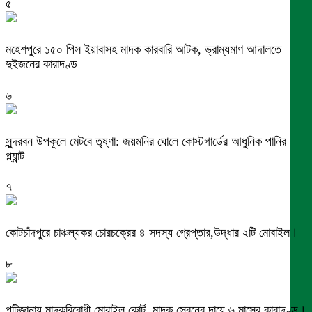
৫
মহেশপুরে ১৫০ পিস ইয়াবাসহ মাদক কারবারি আটক, ভ্রাম্যমাণ আদালতে
দুইজনের কারাদণ্ড
৬
সুন্দরবন উপকূলে মেটবে তৃষ্ণা: জয়মনির ঘোলে কোস্টগার্ডের আধুনিক পানির
প্ল্যান্ট
৭
কোটচাঁদপুরে চাঞ্চল্যকর চোরচক্রের ৪ সদস্য গ্রেপ্তার,উদ্ধার ২টি মোবাইল।
৮
পুটিজানায় মাদকবিরোধী মোবাইল কোর্ট, মাদক সেবনের দায়ে ৬ মাসের কারাদণ্ড।