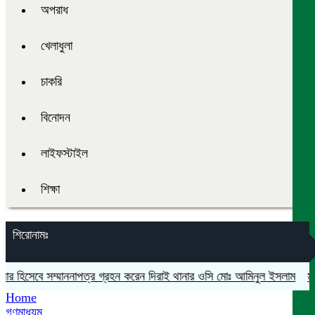
অপরাধ
খেলাধুলা
চাকরি
বিনোদন
লাইফস্টাইল
শিক্ষা
শিরোনামঃ
 হিসেবে সম্মাননাপত্র গ্রহন করেন দিরাই থানার ওসি মোঃ আমিনুল ইসলাম
মদনে প্
Home
গণমাধ্যম