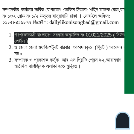
সম্পাদকীয় কার্যালয় সার্বিক যোগাযোগ :অফিস ঠিকানা: শহিদ ফারুক রোড,বাসা
নং ১৩২ রোড নং ১/২ উত্তর যাত্রাবাড়ি ঢাকা । মোবাইল অফিস:
০১৮৫৮৪১৬৮৭২ জিমেইল: dallylikonisongbad@gmail.com
গণপ্রজাতন্ত্রী বাংলাদেশ সরকার অনুমদিত নং 01021/2025 ( নিউজ
পোর্টাল )
ও জেলা জেলা ম্যাজিস্ট্রেট বারবার আবেদনকৃত (প্রিন্ট ) আবেদন নং
ন৪০
সম্পাদক ও প্রকাশক কর্তৃক আর এস প্রিন্টিং প্রেস ৯২,আরামবাগ
মতিঝিল বাণিজ্যিক এলাকা হতে মুদ্রিত।