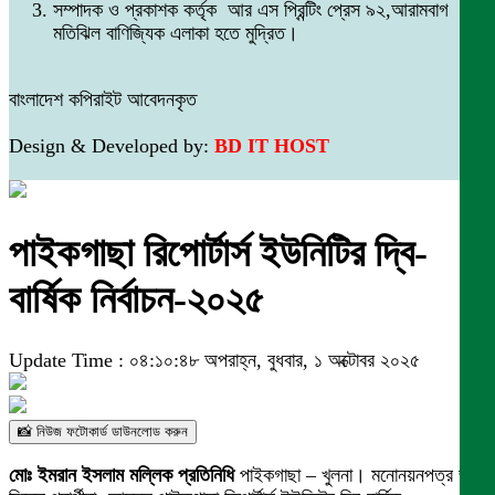
সম্পাদক ও প্রকাশক কর্তৃক আর এস প্রিন্টিং প্রেস ৯২,আরামবাগ
মতিঝিল বাণিজ্যিক এলাকা হতে মুদ্রিত।
বাংলাদেশ কপিরাইট আবেদনকৃত
Design & Developed by:
BD IT HOST
পাইকগাছা রিপোর্টার্স ইউনিটির দ্বি-
বার্ষিক নির্বাচন-২০২৫
Update Time : ০৪:১০:৪৮ অপরাহ্ন, বুধবার, ১ অক্টোবর ২০২৫
📸 নিউজ ফটোকার্ড ডাউনলোড করুন
মোঃ ইমরান ইসলাম মল্লিক প্রতিনিধি
পাইকগাছা – খুলনা। মনোনয়নপত্র জমা