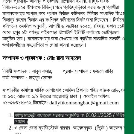
দিলেন প্রার্থীরা- আসন্ন পাইকগাছা রিপোর্টার্স ইউনিটের দ্বি-বার্ষিক
নির্বাচন-২০২৫ উপলক্ষে বিভিন্ন পদে প্রতিদ্বন্দ্বিতা করার জন্য প্রার্থীরা
মনোনয়নপত্র সংগ্রহ করে প্রধান নির্বাচন কমিশনার সিনিয়র সাংবাদিক জিএম
মিজানুর রহমান মিজান এর সংশ্লিষ্ট কমিশনের নিকট জমা দিয়েছেন। নির্বাচন
কমিশনের তফসিল অনুযায়ী, আগামী ৬ অক্টোবর ২০২৫, রবিবার, সকাল ১১টা
থেকে দুপুর ২টা পর্যন্ত পাইকগাছা রিপোর্টার্স ইউনিট কার্যালয়ে ভোটগ্রহণ
অনুষ্ঠিত হবে। মনোনয়নপত্র জমা দেওয়ার পর প্রার্থীরা সাংবাদিক সহকর্মী ও
শুভাকাঙ্ক্ষীদের সহযোগিতা ও দোয়া কামনা করেছেন।
সম্পাদক ও প্রকাশক : মোঃ রানা আহমেদ
নির্বাহী সম্পাদক : আবুল বাসার, প্রধান সম্পাদক : ফজলে রাব্বি
বার্তা সম্পাদক : মাহাবুব হোসেন
সম্পাদকীয় কার্যালয় সার্বিক যোগাযোগ :অফিস ঠিকানা: শহিদ ফারুক রোড,বাসা
নং ১৩২ রোড নং ১/২ উত্তর যাত্রাবাড়ি ঢাকা । মোবাইল অফিস:
০১৮৫৮৪১৬৮৭২ জিমেইল: dallylikonisongbad@gmail.com
গণপ্রজাতন্ত্রী বাংলাদেশ সরকার অনুমদিত নং 01021/2025 ( নিউজ
পোর্টাল )
ও জেলা জেলা ম্যাজিস্ট্রেট বারবার আবেদনকৃত (প্রিন্ট ) আবেদন নং