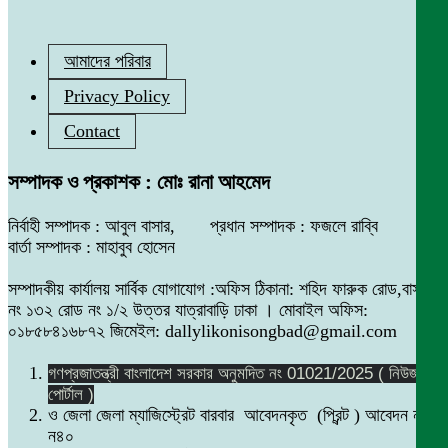
আমাদের পরিবার
Privacy Policy
Contact
সম্পাদক ও প্রকাশক : মোঃ রানা আহমেদ
নির্বাহী সম্পাদক : আবুল বাসার, প্রধান সম্পাদক : ফজলে রাব্বি
বার্তা সম্পাদক : মাহাবুব হোসেন
সম্পাদকীয় কার্যালয় সার্বিক যোগাযোগ :অফিস ঠিকানা: শহিদ ফারুক রোড,বাসা
নং ১৩২ রোড নং ১/২ উত্তর যাত্রাবাড়ি ঢাকা । মোবাইল অফিস:
০১৮৫৮৪১৬৮৭২ জিমেইল: dallylikonisongbad@gmail.com
গণপ্রজাতন্ত্রী বাংলাদেশ সরকার অনুমদিত নং 01021/2025 ( নিউজ
পোর্টাল )
ও জেলা জেলা ম্যাজিস্ট্রেট বারবার আবেদনকৃত (প্রিন্ট ) আবেদন নং
ন৪০