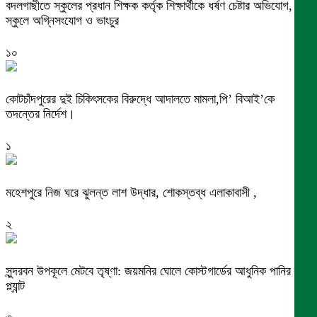
বদলগাছীতে স্কুলের প্রধান শিক্ষক কর্তৃক শিক্ষার্থীকে ধর্ষণ চেষ্টার অভিযোগ,
স্কুলে অগ্নিসংযোগ ও ভাংচুর
১০
কোটচাঁদপুরের দুই চিকিৎসকের বিরুদ্ধে আদালতে মামলা,পি’ বিআই’কে
তদন্তের নির্দেশ।
১
মহেশপুরে নিজ ঘরে ঝুলন্ত লাশ উদ্ধার, শোকস্তব্ধ এলাকাবাসী ,
২
সুন্দরবন উপকূলে মেটবে তৃষ্ণা: জয়মনির ঘোলে কোস্টগার্ডের আধুনিক পানির
প্ল্যান্ট