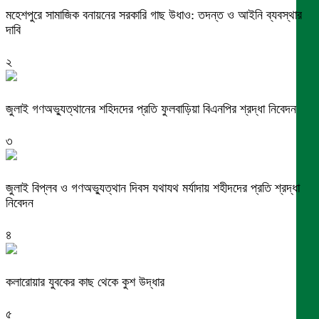
মহেশপুরে সামাজিক বনায়নের সরকারি গাছ উধাও: তদন্ত ও আইনি ব্যবস্থার
দাবি
২
জুলাই গণঅভ্যুত্থানের শহিদদের প্রতি ফুলবাড়িয়া বিএনপির শ্রদ্ধা নিবেদন
৩
জুলাই বিপ্লব ও গণঅভ্যুত্থান দিবস যথাযথ মর্যাদায় শহীদদের প্রতি শ্রদ্ধা
নিবেদন
৪
কলারোয়ার যুবকের কাছ থেকে কুশ উদ্ধার
৫