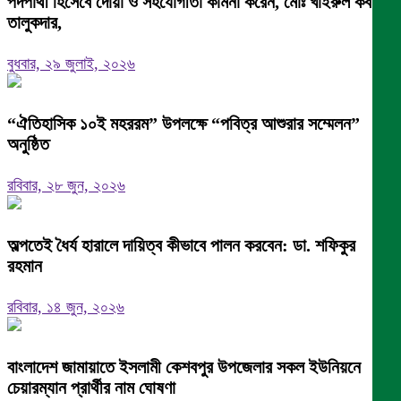
পদপার্থী হিসেবে দোয়া ও সহযোগীতা কামনা করেন, মোঃ খাইরুল কবীর
তালুকদার,
বুধবার, ২৯ জুলাই, ২০২৬
“ঐতিহাসিক ১০ই মহররম” উপলক্ষে “পবিত্র আশুরার সম্মেলন”
অনুষ্ঠিত
রবিবার, ২৮ জুন, ২০২৬
অল্পতেই ধৈর্য হারালে দায়িত্ব কীভাবে পালন করবেন: ডা. শফিকুর
রহমান
রবিবার, ১৪ জুন, ২০২৬
বাংলাদেশ জামায়াতে ইসলামী কেশবপুর উপজেলার সকল ইউনিয়নে
চেয়ারম্যান প্রার্থীর নাম ঘোষণা