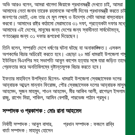
অভি আরও বলেন, আমরা খালেদা জিয়াকে প্রধানমন্ত্রী দেখতে চাই, আমরা
আমাদের নেতা জনাব তারেক রহমানকে আগামী দিনের প্রধানমন্ত্রী করতে চাই
জনগণের ভোটে, এবং তার যে মূল লক্ষ্য ও উদেশ্য সেটা আমরা বাস্তবায়ন
করবো। আমাদের রাষ্ট্র কাঠামো মেরামতের ৩১ দফা, প্রত্যেকটা দফার মধ্যে,
আমাদের এই দেশের, মানুষের জন্য দেশের জন্য স্বাধীনতা সার্বভৌমত্ব,
গণতন্ত্রের জন্য ৩১ দফার রূপরেখা দিয়েছেন।
তিনি বলেন, সম্প্রতি দেশে ধর্ষণের ঘটনা ঘটছে যা অনাকাঙ্ক্ষিত। এসকল
অপকর্মের বিচার অচিরেই করতে হবে। এছাড়া ২০ মার্চ ধামরাই উপজেলা গাঙ্গুটিয়া
ইউনিয়ন বিএনপির সহ সভাপতি আবুল কাশেম হত্যার সঙ্গে যারা জড়িত তাদের
গ্রেফতার করে অনতিবিলম্বে দৃষ্টান্তমূলক বিচার করতে হবে।
ইফতার মাহফিলে উপস্থিত ছিলেন- ধামরাই উপজেলা স্বেচ্ছাসেবক দলের
আহ্বায়ক আব্দুল মান্নান ফিরোজ, পৌর স্বেচ্ছাসেবক দলের আহ্বায়ক মাসুম
আহমেদ, সুজন মাহমুদ, শাওন আহমেদ, মীর আকিব আলী, রাশেদুল ইসলাম
রাজু, রাশেদ মিয়া, শাকিল, আমিন বেপারী, পারভেজ পাঠান প্রমুখ।
সম্পাদক ও প্রকাশক : মোঃ রানা আহমেদ
নির্বাহী সম্পাদক : আবুল বাসার, প্রধান সম্পাদক : ফজলে রাব্বি
বার্তা সম্পাদক : মাহাবুব হোসেন