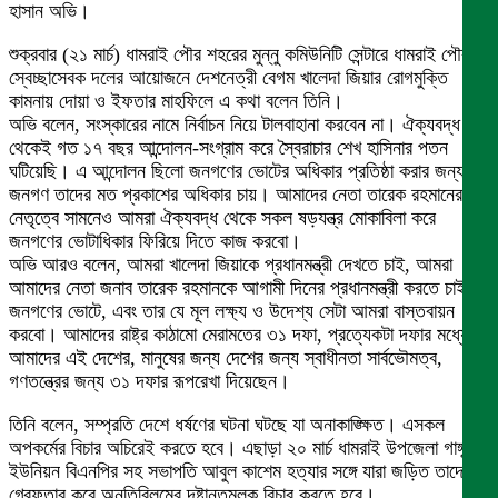
হাসান অভি।
শুক্রবার (২১ মার্চ) ধামরাই পৌর শহরের মুন্নু কমিউনিটি সেন্টারে ধামরাই পৌর
স্বেচ্ছাসেবক দলের আয়োজনে দেশনেত্রী বেগম খালেদা জিয়ার রোগমুক্তি
কামনায় দোয়া ও ইফতার মাহফিলে এ কথা বলেন তিনি।
অভি বলেন, সংস্কারের নামে নির্বাচন নিয়ে টালবাহানা করবেন না। ঐক্যবদ্ধ
থেকেই গত ১৭ বছর আন্দোলন-সংগ্রাম করে স্বৈরাচার শেখ হাসিনার পতন
ঘটিয়েছি। এ আন্দোলন ছিলো জনগণের ভোটের অধিকার প্রতিষ্ঠা করার জন্য।
জনগণ তাদের মত প্রকাশের অধিকার চায়। আমাদের নেতা তারেক রহমানের
নেতৃত্বে সামনেও আমরা ঐক্যবদ্ধ থেকে সকল ষড়যন্ত্র মোকাবিলা করে
জনগণের ভোটাধিকার ফিরিয়ে দিতে কাজ করবো।
অভি আরও বলেন, আমরা খালেদা জিয়াকে প্রধানমন্ত্রী দেখতে চাই, আমরা
আমাদের নেতা জনাব তারেক রহমানকে আগামী দিনের প্রধানমন্ত্রী করতে চাই
জনগণের ভোটে, এবং তার যে মূল লক্ষ্য ও উদেশ্য সেটা আমরা বাস্তবায়ন
করবো। আমাদের রাষ্ট্র কাঠামো মেরামতের ৩১ দফা, প্রত্যেকটা দফার মধ্যে,
আমাদের এই দেশের, মানুষের জন্য দেশের জন্য স্বাধীনতা সার্বভৌমত্ব,
গণতন্ত্রের জন্য ৩১ দফার রূপরেখা দিয়েছেন।
তিনি বলেন, সম্প্রতি দেশে ধর্ষণের ঘটনা ঘটছে যা অনাকাঙ্ক্ষিত। এসকল
অপকর্মের বিচার অচিরেই করতে হবে। এছাড়া ২০ মার্চ ধামরাই উপজেলা গাঙ্গুটিয়া
ইউনিয়ন বিএনপির সহ সভাপতি আবুল কাশেম হত্যার সঙ্গে যারা জড়িত তাদের
গ্রেফতার করে অনতিবিলম্বে দৃষ্টান্তমূলক বিচার করতে হবে।