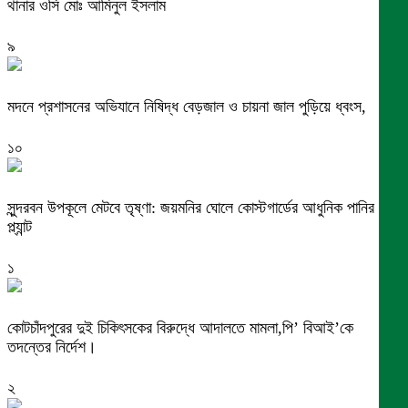
থানার ওসি মোঃ আমিনুল ইসলাম
৯
মদনে প্রশাসনের অভিযানে নিষিদ্ধ বেড়জাল ও চায়না জাল পুড়িয়ে ধ্বংস,
১০
সুন্দরবন উপকূলে মেটবে তৃষ্ণা: জয়মনির ঘোলে কোস্টগার্ডের আধুনিক পানির
প্ল্যান্ট
১
কোটচাঁদপুরের দুই চিকিৎসকের বিরুদ্ধে আদালতে মামলা,পি’ বিআই’কে
তদন্তের নির্দেশ।
২