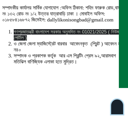
সম্পাদকীয় কার্যালয় সার্বিক যোগাযোগ :অফিস ঠিকানা: শহিদ ফারুক রোড,বাসা
নং ১৩২ রোড নং ১/২ উত্তর যাত্রাবাড়ি ঢাকা । মোবাইল অফিস:
০১৮৫৮৪১৬৮৭২ জিমেইল: dallylikonisongbad@gmail.com
গণপ্রজাতন্ত্রী বাংলাদেশ সরকার অনুমদিত নং 01021/2025 ( নিউজ
পোর্টাল )
ও জেলা জেলা ম্যাজিস্ট্রেট বারবার আবেদনকৃত (প্রিন্ট ) আবেদন নং
ন৪০
সম্পাদক ও প্রকাশক কর্তৃক আর এস প্রিন্টিং প্রেস ৯২,আরামবাগ
মতিঝিল বাণিজ্যিক এলাকা হতে মুদ্রিত।