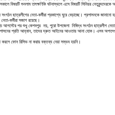
কালে বিষয়টি শুনলাম তাৎক্ষণিকি ঘটনাস্থলে এসে বিষয়টি সিনিয়র নেতৃবৃন্দদে
ংগঠন ছাত্রলীগের নেতা-কর্মীরা প্রকাশ্যে ঘুরে বেড়াচ্ছে। প্রশাসনকে জানানো 
 নেতা-কর্মীরা সজাগ রয়েছে।
ঁচ আগস্টের পর শুধু কেশবপুর নয়, পুরো উপজেলা নিষিদ্ধ সংগঠন ছাত্রলীগ নেতা-কর্
াসনের প্রতি আহ্বান, তাদের দ্রুত আইনের আওতায় আনা হোক। এসব অপতৎপরতা রু
 করলে ফোন রিসিভ না করায় বক্তব্য নেয়া সম্ভব হয়নি।