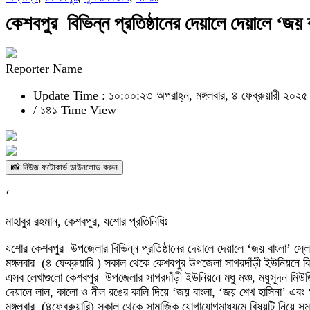
কেশবপুর বিভিন্ন প্রতিষ্ঠানের দেয়ালে দেয়ালে ‘জয় 
Reporter Name
Update Time : ১০:০০:২৩ অপরাহ্ন, মঙ্গলবার, ৪ ফেব্রুয়ারী ২০২৫
/
১৪১ Time View
📸 নিউজ ফটোকার্ড ডাউনলোড করুন
‘
মাহাবুর রহমান, কেশবপুর, যশোর প্রতিনিধিঃ
যশোর কেশবপুর উপজেলার বিভিন্ন প্রতিষ্ঠানের দেয়ালে দেয়ালে ‘জয় বাংলা’ স্ল
মঙ্গলবার (৪ ফেব্রুয়ারি ) সকাল থেকে কেশবপুর উপজেলা সাগরদাঁড়ী ইউনিয়নে বি
এসব লেখাগুলো কেশবপুর উপজেলার সাগরদাঁড়ী ইউনিয়নে মধু মঞ্চ, মধুসূদন মিউজিয
দেয়ালে লাল, কালো ও নীল রঙের কালি দিয়ে ‘জয় বাংলা, ‘জয় শেখ হাসিনা’ এবং
মঙ্গলবার (৪ফেব্রুয়ারি) সকাল থেকে সামাজিক যোগাযোগমাধ্যমে বিষয়টি নিয়ে স