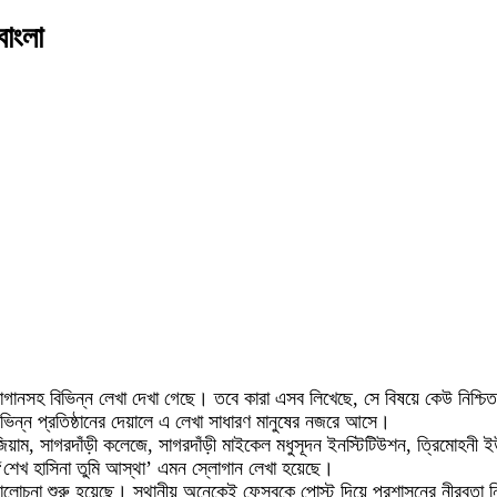
বাংলা
োগানসহ বিভিন্ন লেখা দেখা গেছে। তবে কারা এসব লিখেছে, সে বিষয়ে কেউ নিশ্চি
ভিন্ন প্রতিষ্ঠানের দেয়ালে এ লেখা সাধারণ মানুষের নজরে আসে।
়াম, সাগরদাঁড়ী কলেজে, সাগরদাঁড়ী মাইকেল মধুসূদন ইনস্টিটিউশন, ত্রিমোহনী ইউন
 ‘শেখ হাসিনা তুমি আস্থা’ এমন স্লোগান লেখা হয়েছে।
মালোচনা শুরু হয়েছে। স্থানীয় অনেকেই ফেসবুকে পোস্ট দিয়ে প্রশাসনের নীরবতা ন