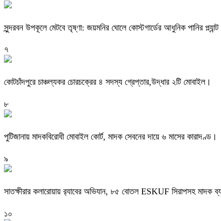
সুন্দরবন উপকূলে মেটবে তৃষ্ণা: জয়মনির ঘোলে কোস্টগার্ডের আধুনিক পানির প্ল্যান্ট
৭
কোটচাঁদপুরে চাঞ্চল্যকর চোরচক্রের ৪ সদস্য গ্রেপ্তার,উদ্ধার ২টি মোবাইল।
৮
পুটিজানায় মাদকবিরোধী মোবাইল কোর্ট, মাদক সেবনের দায়ে ৬ মাসের কারাদণ্ড।
৯
সাতক্ষীরার কলারোয়ায় র‍্যাবের অভিযান, ৮৫ বোতল ESKUF সিরাপসহ মাদক ব্য
১০