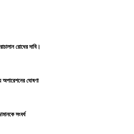
োরাচালান রোধের দাবি।
ল্যে অপারেশনের ঘোষণা
ামানকে সংবর্ধ